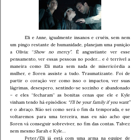
Eli e Anne, igualmente insanos e cruéis, sem nem
um pingo restante de humanidade, planejam uma punição
a Olivia: “
Show no mercy”
. É angustiante ver esse
pensamento, ver essas pessoas no poder… e é terrível a
maneira como Eli mata sem nada de misericórdia a
mulher, e Soren assiste a tudo. Traumatizante. Foi de
partir o coração ver como isso o impactou, ver suas
lágrimas, desespero, sentindo-se sozinho e abandonado
– e eles “fecharam” as bonitas cenas que ele e Kyle
vinham tendo há episódios:
“I’ll be your family if you want”
e o abraço. Não sei como será o fim da temporada, e se
voltaremos para uma terceira, mas eu não acho que
Soren vá conseguir sobreviver, no fim das contas. Talvez
nem mesmo Sarah e Kyle…
Peter/Eli já está com uma arma na equipe de