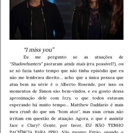
“I miss you”
Eu me pergunto se as atuações de
“Shadowhunters”
pioraram
ainda mais
(era possível?), ou
se só fazia tanto tempo que não tinha episódio que eu
não me lembrava direito… acho que a única pessoa que
atua bem na série é o Alberto Rosende, por isso os
momentos de Simon são bem-vindos, e eu gosto dessa
aproximação dele com Izzy, o que todos estavam
esperando há muito tempo… Matthew Daddario é mais
meu
crush
do que um “bom ator”, mas suas cenas não
irritam em questão de atuação. Agora, o que é assistir
Jace e Clary? Gente, por favor, EU NÃO TENHO
PACIÊNCIA PARA ISSO.
Não mesmo
. Então, quando o