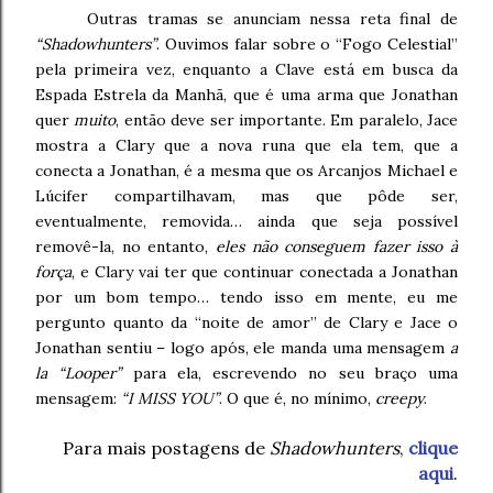
Outras tramas se anunciam nessa reta final de
“Shadowhunters”
. Ouvimos falar sobre o “Fogo Celestial”
pela primeira vez, enquanto a Clave está em busca da
Espada Estrela da Manhã, que é uma arma que Jonathan
quer
muito
, então deve ser importante. Em paralelo, Jace
mostra a Clary que a nova runa que ela tem, que a
conecta a Jonathan, é a mesma que os Arcanjos Michael e
Lúcifer compartilhavam, mas que pôde ser,
eventualmente, removida… ainda que seja possível
removê-la, no entanto,
eles não conseguem fazer isso à
força
, e Clary vai ter que continuar conectada a Jonathan
por um bom tempo… tendo isso em mente, eu me
pergunto quanto da “noite de amor” de Clary e Jace o
Jonathan sentiu – logo após, ele manda uma mensagem
a
la “Looper”
para ela, escrevendo no seu braço uma
mensagem:
“I MISS YOU”
. O que é, no mínimo,
creepy
.
Para mais postagens de
Shadowhunters
,
clique
aqui
.