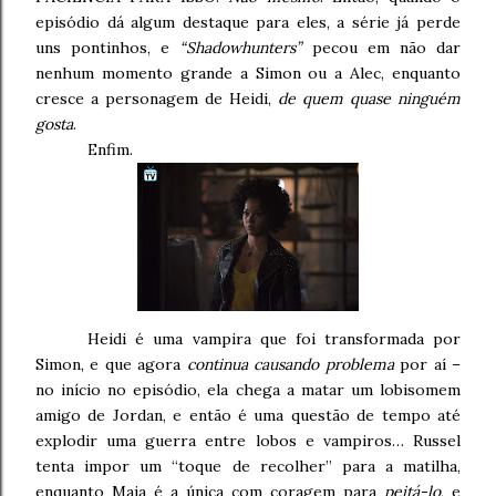
episódio dá algum destaque para eles, a série já perde
uns pontinhos, e
“Shadowhunters”
pecou em não dar
nenhum momento grande a Simon ou a Alec, enquanto
cresce a personagem de Heidi,
de quem quase ninguém
gosta
.
Enfim.
Heidi é uma vampira que foi transformada por
Simon, e que agora
continua causando problema
por aí –
no início no episódio, ela chega a matar um lobisomem
amigo de Jordan, e então é uma questão de tempo até
explodir uma guerra entre lobos e vampiros… Russel
tenta impor um “toque de recolher” para a matilha,
enquanto Maia é a única com coragem para
peitá-lo
, e