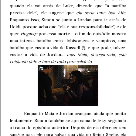
quando ela vai atrás de Luke, dizendo que “a matilha
precisa dele”, ele sugere que
ela seria uma boa Alfa
.
Enquanto isso, Simon se junta a Jordan para ir atrás de
Heidi, porque acha que “ela é sua responsabilidade”, e ele
quer
vingança
por essa morte – o fim do episódio mostra
uma intensa batalha entre lobisomens e vampiros, uma
batalha que custa a vida de Russell (!), e que pode, talvez,
custar a vida de Jordan…
mas Maia, desesperada, está
cuidando dele e fará de tudo para salvá-lo
.
Enquanto Maia e Jordan avançam, ainda que muito
lentamente, Simon também se aproxima de Izzy, seguindo
a trama do episódio anterior. Depois de ela oferecer seu
sangue para ele para salvar sua vida no Reino Seelie, ela