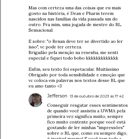
Mas com certeza uma das coisas que eu mais
gosto na história, é Dean e Pharm terem
nascidos nas famílias da vida passada um do
outro. Pra mim, uma jogada de mestre do BL.
Sensacional.
E sobre: "o Renan deve ter se divertido ao ler
isso", vc pode ter certeza.
Brigadão pela menção na resenha, me senti
especial e fiquei todo bobo kkkkkkkkkkkkk
Enfim, seu texto foi espetacular. Muitíssimo
Obrigado por toda sensibilidade e emoção que
vc coloca em palavras nos textos desse BL que
eu amo tanto <3
Jefferson
13 de outubro de 2023 às 17:42
Conseguir resgatar esses sentimentos
de quando você assistiu a UWMA pela
primeira vez significa muito, sempre
fico muito contente porque você está
gostando de ler minhas "impressões"
sobre o BL que, como eu sempre digo,
é incrível mesmo! E você tem toda a