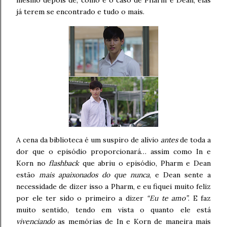
mesmo depois de, como é o caso de Pharm e Dean, elas
já terem se encontrado e tudo o mais.
A cena da biblioteca é um suspiro de alívio
antes
de toda a
dor que o episódio proporcionará… assim como In e
Korn no
flashback
que abriu o episódio, Pharm e Dean
estão
mais apaixonados do que nunca
, e Dean sente a
necessidade de dizer isso a Pharm, e eu fiquei muito feliz
por ele ter sido o primeiro a dizer
“Eu te amo”
. E faz
muito sentido, tendo em vista o quanto ele está
vivenciando
as memórias de In e Korn de maneira mais