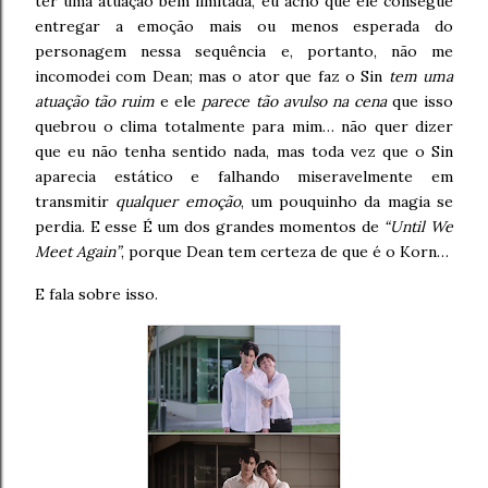
ter uma atuação bem limitada, eu acho que ele consegue
entregar a emoção mais ou menos esperada do
personagem nessa sequência e, portanto, não me
incomodei com Dean; mas o ator que faz o Sin
tem uma
atuação tão ruim
e ele
parece tão avulso na cena
que isso
quebrou o clima totalmente para mim… não quer dizer
que eu não tenha sentido nada, mas toda vez que o Sin
aparecia estático e falhando miseravelmente em
transmitir
qualquer emoção
, um pouquinho da magia se
perdia. E esse É um dos grandes momentos de
“Until We
Meet Again”
, porque Dean tem certeza de que é o Korn…
E fala sobre isso.