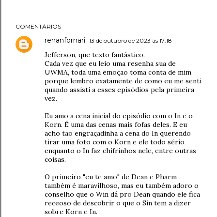
COMENTÁRIOS
renanfornari
13 de outubro de 2023 às 17:18
Jefferson, que texto fantástico.
Cada vez que eu leio uma resenha sua de
UWMA, toda uma emoção toma conta de mim
porque lembro exatamente de como eu me senti
quando assisti a esses episódios pela primeira
vez.
Eu amo a cena inicial do episódio com o In e o
Korn. É uma das cenas mais fofas deles. E eu
acho tão engraçadinha a cena do In querendo
tirar uma foto com o Korn e ele todo sério
enquanto o In faz chifrinhos nele, entre outras
coisas.
O primeiro "eu te amo" de Dean e Pharm
também é maravilhoso, mas eu também adoro o
conselho que o Win dá pro Dean quando ele fica
receoso de descobrir o que o Sin tem a dizer
sobre Korn e In.