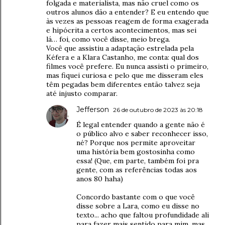
folgada e materialista, mas não cruel como os
outros alunos dão a entender? E eu entendo que
às vezes as pessoas reagem de forma exagerada
e hipócrita a certos acontecimentos, mas sei
lá… foi, como você disse, meio brega.
Você que assistiu a adaptação estrelada pela
Kéfera e a Klara Castanho, me conta: qual dos
filmes você prefere. Eu nunca assisti o primeiro,
mas fiquei curiosa e pelo que me disseram eles
têm pegadas bem diferentes então talvez seja
até injusto comparar.
Jefferson
26 de outubro de 2023 às 20:18
É legal entender quando a gente não é
o público alvo e saber reconhecer isso,
né? Porque nos permite aproveitar
uma história bem gostosinha como
essa! (Que, em parte, também foi pra
gente, com as referências todas aos
anos 80 haha)
Concordo bastante com o que você
disse sobre a Lara, como eu disse no
texto... acho que faltou profundidade ali
para fazer mais sentido para mim, mas