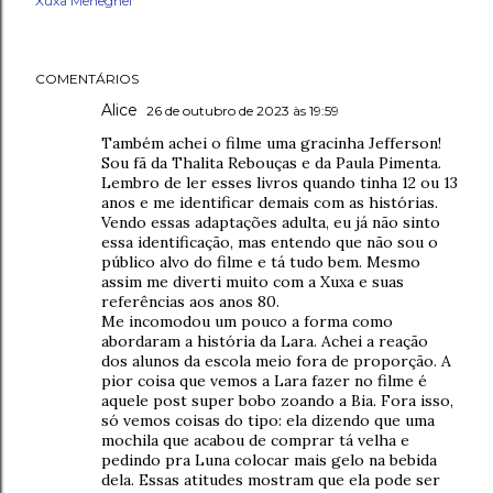
Xuxa Meneghel
COMENTÁRIOS
Alice
26 de outubro de 2023 às 19:59
Também achei o filme uma gracinha Jefferson!
Sou fã da Thalita Rebouças e da Paula Pimenta.
Lembro de ler esses livros quando tinha 12 ou 13
anos e me identificar demais com as histórias.
Vendo essas adaptações adulta, eu já não sinto
essa identificação, mas entendo que não sou o
público alvo do filme e tá tudo bem. Mesmo
assim me diverti muito com a Xuxa e suas
referências aos anos 80.
Me incomodou um pouco a forma como
abordaram a história da Lara. Achei a reação
dos alunos da escola meio fora de proporção. A
pior coisa que vemos a Lara fazer no filme é
aquele post super bobo zoando a Bia. Fora isso,
só vemos coisas do tipo: ela dizendo que uma
mochila que acabou de comprar tá velha e
pedindo pra Luna colocar mais gelo na bebida
dela. Essas atitudes mostram que ela pode ser