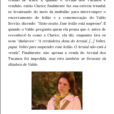
trilhão de ienes. E quando o Arraial dos Tucanos é
vendido, então Clarice finalmente faz sua estreia triunfal,
se levantando do meio da multidão para interromper o
encerramento do leilão e a comemoração do Valdo
Serrão, dizendo:
“Sinto muito. Esse leilão está suspenso”
. E
quando o Valdo pergunta quem ela pensa que é, antes de
reconhecê-la como a Clarice, ela diz, enquanto tira os
seus “disfarces”:
“A verdadeira dona do Arraial. […] Voltei,
papai. Voltei para suspender esse leilão. O Arraial não está à
venda”
. Finalmente, não apenas a venda do Arraial dos
Tucanos foi impedida,
mas eles também se livraram da
ditadura de Valdo
.