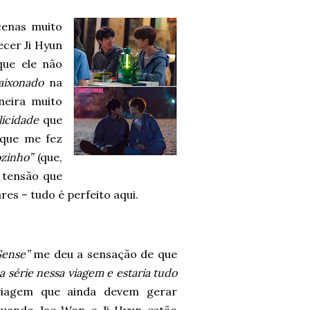
cenas muito
ecer Ji Hyun
ue ele não
aixonado
na
neira muito
icidade
que
 que me fez
ozinho”
(que,
a tensão que
res – tudo é perfeito aqui.
Sense”
me deu a sensação de que
a série nessa viagem e estaria tudo
viagem que ainda devem gerar