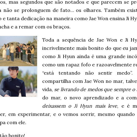
os, mas segundos que são notados e que parecem se pr
 não se prolonguem de fato… os olhares. Também exis
o e tanta dedicação na maneira como Jae Won ensina Ji H
ncha e a remar com os braços.
Toda a sequência de Jae Won e Ji Hy
incrivelmente mais bonito do que eu ja
como Ji Hyun ainda é uma grande inc
como um rapaz fofo e razoavelmente re
“está tentando não sentir medo”
compartilha com Jae Won no mar, talvez
vida,
se livrando de medos que sempre 
do mar, o novo aprendizado e a com
deixassem o Ji Hyun mais leve
, e é 
er, em experimentar, e o vemos sorrir, mesmo quando 
pa com ele.
tão bonito!