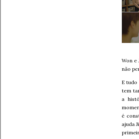
Won e J
não pe
E tudo
tem ta
a hist
moment
é cons
ajuda J
primeir