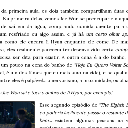
 da primeira aula, os dois também compartilham duas 
s. Na primeira delas, vemos Jae Won se preocupar em aqu
 de saírem da água, comprando comida quente para q
um resfriado ou algo assim, e já há
um certo olhar ap
a como ele encara Ji Hyun enquanto ele come. De ma
ca, eles realmente parecem ter desenvolvido certa
cumpl
ecisa ser dita para existir. A outra cena é a do banho,
 um pouco na cena do banho de
“Hoje Eu Quero Voltar S
al, é um dos filmes que eu mais amo na vida), e na qual 
entre eles é palpável… o nervosismo, a proximidade, os olha
Jae Won sai e toca o ombro de Ji Hyun, por exemplo!
Esse segundo episódio de
“The Eighth 
eu poderia facilmente passar o restante d
bem
… existem algumas pessoas na 