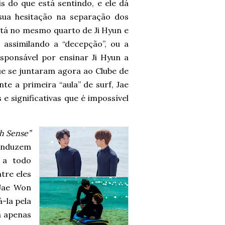
 do que está sentindo, e ele dá
 sua hesitação na separação dos
stá no mesmo quarto de Ji Hyun e
 assimilando a “decepção”, ou a
esponsável por ensinar Ji Hyun a
ue se juntaram agora ao Clube de
te a primeira “aula” de surf, Jae
e significativas que é impossível
h Sense”
conduzem
 a todo
tre eles
 Jae Won
á-la pela
a apenas