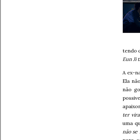
tendo q
Eun Ji 
A ex-n
Ela nã
não go
possiv
apaixo
ter vir
uma qu
não se 