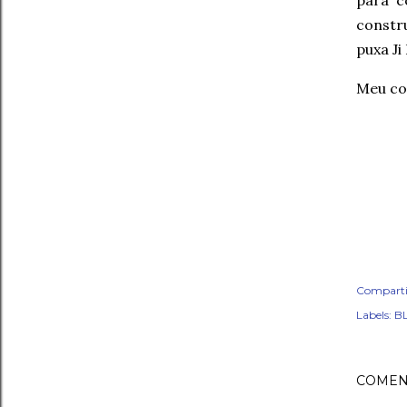
para c
constr
puxa J
Meu cor
Comparti
Labels:
BL
COMEN