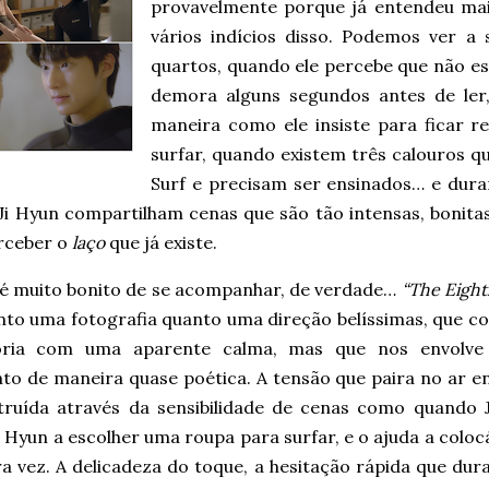
provavelmente porque já entendeu mais
vários indícios disso. Podemos ver a
quartos, quando ele percebe que não e
demora alguns segundos antes de ler,
maneira como ele insiste para ficar r
surfar, quando existem três calouros q
Surf e precisam ser ensinados… e duran
i Hyun compartilham cenas que são tão intensas, bonitas 
rceber o
laço
que já existe.
 é muito bonito de se acompanhar, de verdade…
“The Eight
nto uma fotografia quanto uma direção belíssimas, que 
ória com uma aparente calma, mas que nos envolve
o de maneira quase poética. A tensão que paira no ar en
truída através da sensibilidade de cenas como quando
i Hyun a escolher uma roupa para surfar, e o ajuda a coloc
a vez. A delicadeza do toque, a hesitação rápida que dur