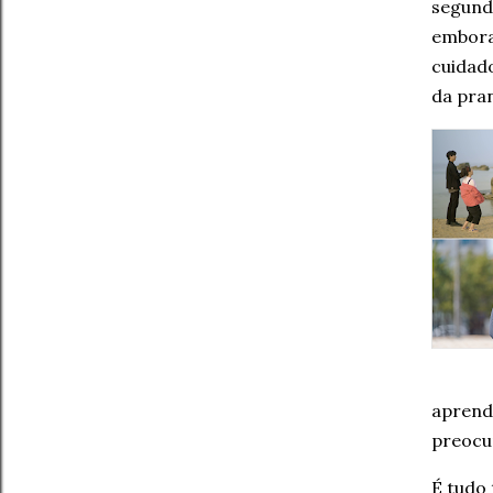
segund
embora
cuidad
da pra
aprend
preocu
É tudo 