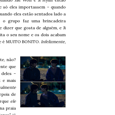
quando Jae Won e Ji Hyun estão
 e só eles importassem – quando
quando eles estão sentados lado a
o o grupo faz uma brincadeira
 dizer que gosta de alguém, e Ji
ta o seu nome e os dois acabam
i, e é MUITO BONITO.
Infelizmente,
te, não?
ente que
 deles –
z e mais
ealmente
epois de
orque
ele
na praia