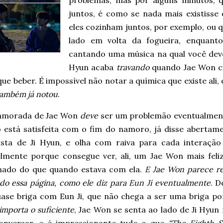
problemas, mas por alguns minutos, 
juntos, é como se nada mais existisse
eles cozinham juntos, por exemplo, ou 
lado em volta da fogueira, enquant
cantando uma música na qual você deve
Hyun acaba
travando
quando Jae Won ci
ue beber. É impossível não notar a química que existe al
também já notou
.
amorada de Jae Won
deve
ser um problemão eventualmen
o está satisfeita com o fim do namoro, já disse abertam
sta de Ji Hyun, e olha com raiva para cada interação
elmente porque consegue ver, ali, um Jae Won mais feli
nado do que quando estava com ela.
E Jae Won parece r
ado essa página, como ele diz para Eun Ji eventualmente
. D
ase briga com Eun Ji, que não chega a ser uma briga p
importa o suficiente
, Jae Won se senta ao lado de Ji Hyun 