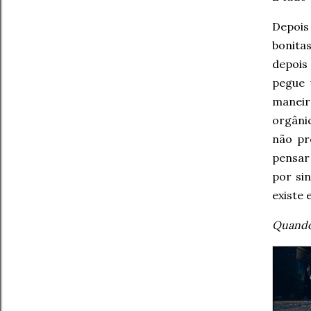
Depois
bonita
depois
pegue 
maneir
orgâni
não pr
pensar
por sin
existe 
Quando 