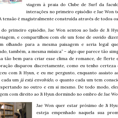
viagem à praia do Clube de Surf da facul
interações no primeiro episódio e Jae Won te
A tensão é magistralmente construída através de todos os
 do primeiro episódio, Jae Won sentou ao lado de Ji Hy
 viagem, e compartilhou com ele um fone de ouvido dizen
am olhando para a mesma paisagem e seria legal que
ndo, também, a mesma música” – algo que parece tão simp
na tão bem para criar esse clima de romance, de flerte
ração disparou discretamente, como eu tenho certeza
ceu com Ji Hyun, e eu me pergunto, enquanto assisto ao
o cada um
já está envolvido
, o quanto cada um tem consci
espertando no outro e em si mesmo. De todo modo, el
agem com direito ao Ji Hyun dormindo no ombro de Jae Wo
Jae Won quer estar próximo de Ji Hyu
esteja empenhado naquela sua prom