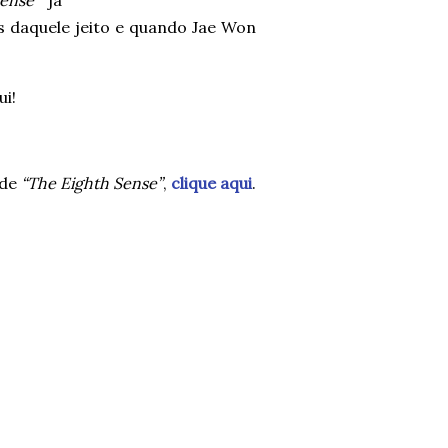
ense”
já
s daquele jeito e quando Jae Won
i!
 de
“The Eighth Sense”
,
clique aqui
.