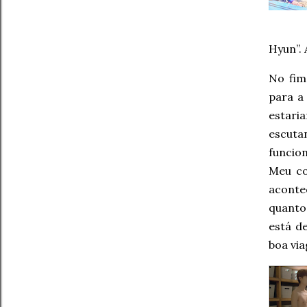
Hyun”. 
No fim
para a
estari
escuta
funcio
Meu co
aconte
quant
está d
boa vi