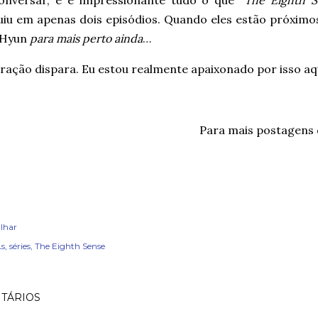
onversar, e é impressionante tudo o que
“The Eighth S
uiu em apenas dois episódios. Quando eles estão próximo
i Hyun
para mais perto ainda
…
ação dispara. Eu estou realmente apaixonado por isso aqu
Para mais postagens
lhar
s
séries
The Eighth Sense
TÁRIOS