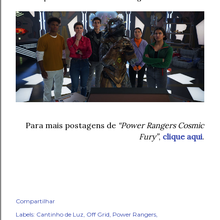
Para mais postagens de
“Power Rangers Cosmic
Fury”
,
clique aqui
.
Compartilhar
Labels:
Cantinho de Luz
Off Grid
Power Rangers