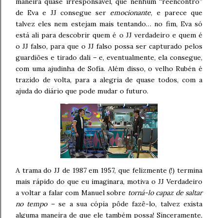
maneira quase irresponsável, que nenhum “reencontro”
de Eva e JJ consegue ser
emocionante
, e parece que
talvez eles nem estejam mais tentando… no fim, Eva só
está ali para descobrir quem é o JJ verdadeiro e quem é
o JJ falso, para que o JJ falso possa ser capturado pelos
guardiões e tirado dali – e, eventualmente, ela consegue,
com uma ajudinha de Sofía. Além disso, o velho Rubén é
trazido de volta, para a alegria de quase todos, com a
ajuda do diário que pode mudar o futuro.
A trama do JJ de 1987 em 1957, que felizmente (!) termina
mais rápido do que eu imaginara, motiva o JJ Verdadeiro
a voltar a falar com Manuel sobre
torná-lo capaz de saltar
no tempo
– se a sua cópia pôde fazê-lo, talvez exista
alguma maneira de que ele também possa! Sinceramente,