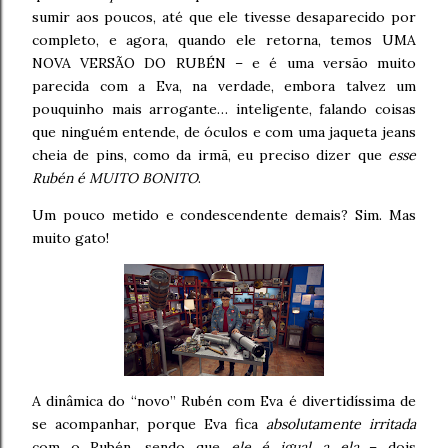
sumir aos poucos, até que ele tivesse desaparecido por
completo, e agora, quando ele retorna, temos UMA
NOVA VERSÃO DO RUBÉN – e é uma versão muito
parecida com a Eva, na verdade, embora talvez um
pouquinho mais arrogante… inteligente, falando coisas
que ninguém entende, de óculos e com uma jaqueta jeans
cheia de pins, como da irmã, eu preciso dizer que
esse
Rubén é MUITO BONITO
.
Um pouco metido e condescendente demais? Sim. Mas
muito gato!
A dinâmica do “novo” Rubén com Eva é divertidíssima de
se acompanhar, porque Eva fica
absolutamente irritada
com o Rubén, sendo que
ele é igual a ela
– dois