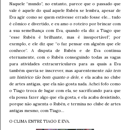
Naquele “mundo”, no entanto, parece que o passado que
vale é aquele do qual aquele Rubén se lembra, apesar de
Eva agir como se quem estivesse errado fosse ele… tudo
é cômico e divertido, e eu amo o roteiro por brincar com
a sua semelhança com Eva, quando ela diz a Tiago que
“esse Rubén é brilhante, mas é insuportável”, por
exemplo, e ele diz que “o faz pensar em alguém que ele
conhece”. A disputa de Rubén e de Eva continua
eternamente, com o Rubén conseguindo todas as vagas
para atividades extracurriculares para as quais a Eva
também queria se inscrever, mas aparentemente
não tem
um histórico tão bom quanto o dele
, e ela acaba no clube
de artes antigas, que ela não gosta nada. Achei fofo como
o Tiago troca de lugar com ela, se sacrificando para que
ela possa fazer algo que ela gosta, e ela acaba desistindo,
porque não aguenta o Rubén, e termina no clube de artes
antigas mesmo, com Tiago…
O CLIMA ENTRE TIAGO E EVA.