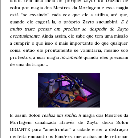
Solon têm uma ideia do porquê: Zayto foi trazido de
volta por magia dos Mestres da Morfagem e essa magia
está “se esvaindo” cada vez que ele a utiliza, até que,
quando ele esgotá-la, o próprio Zayto sucumbirá.
E é
muito triste pensar em precisar se despedir de Zayto
eventualmente
. Ainda assim, ele sabe que tem uma missão
a cumprir e que isso é mais importante do que qualquer
coisa, então ele prontamente se voluntaria, mesmo sob
protestos, a usar magia
novamente
quando eles precisam
de uma distração…
E, assim, Solon
realiza um sonho
. A magia dos Mestres da
Morfagem canalizada através de Zayto deixa Solon
GIGANTE para “amedrontar” a cidade e ser a distração
perfeita enquanto os Rangers, que acabaram de retornar