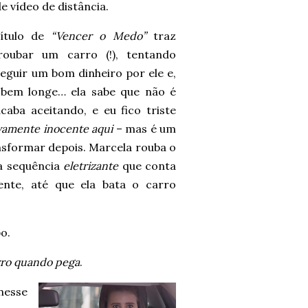
 vídeo de distância.
pítulo de
“Vencer o Medo”
traz
oubar um carro (!), tentando
eguir um bom dinheiro por ele e,
 bem longe… ela sabe que não é
caba aceitando, e eu fico triste
vamente inocente aqui
– mas é um
nsformar depois. Marcela rouba o
a sequência
eletrizante
que conta
nte, até que ela bata o carro
o.
rro quando pega
.
nesse