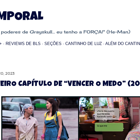
Pular para o conteúdo principal
EMPORAL
oderes de Grayskull... eu tenho a FORÇA!" (He-Man)
+
REVIEWS DE BLS
SEÇÕES
CANTINHO DE LUZ
ALÉM DO CANTIN
20, 2023
EIRO CAPÍTULO DE “VENCER O MEDO” (20