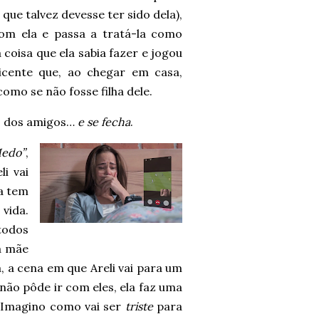
ue talvez devesse ter sido dela),
om ela e passa a tratá-la como
 coisa que ela sabia fazer e jogou
icente que, ao chegar em casa,
omo se não fosse filha dele.
s, dos amigos…
e se fecha
.
Medo”
,
i vai
a tem
 vida.
todos
a mãe
a, a cena em que Areli vai para um
não pôde ir com eles, ela faz uma
. Imagino como vai ser
triste
para