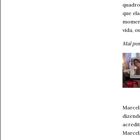
quadro 
que el
moment
vida, o
Mal pos
Marcel
dizend
acredi
Marcel