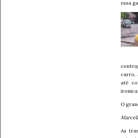
essa g
contra
carro,
até co
ironic
O gran
Marcela
As tr