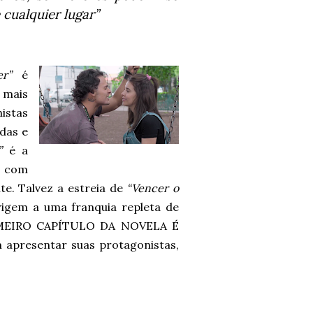
e cualquier lugar”
er”
é
 mais
istas
adas e
”
é a
, com
te. Talvez a estreia de
“Vencer o
rigem a uma franquia repleta de
RIMEIRO CAPÍTULO DA NOVELA É
apresentar suas protagonistas,