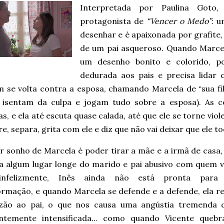
Interpretada por Paulina Goto
protagonista de
“Vencer o Medo”
: 
desenhar e é apaixonada por grafite
de um pai asqueroso. Quando Marce
um desenho bonito e colorido, p
dedurada aos pais e precisa lidar
 se volta contra a esposa, chamando Marcela de “sua f
 isentam da culpa e jogam tudo sobre a esposa). As co
s, e ela até escuta quase calada, até que ele se torne vio
re, separa, grita com ele e diz que não vai deixar que ele t
 sonho de Marcela é poder tirar a mãe e a irmã de casa, 
ra algum lugar longe do marido e pai abusivo com quem v
infelizmente, Inês ainda não está pronta para
ormação, e quando Marcela se defende e a defende, ela re
zão ao pai, o que nos causa uma angústia tremenda 
ntemente intensificada… como quando Vicente queb