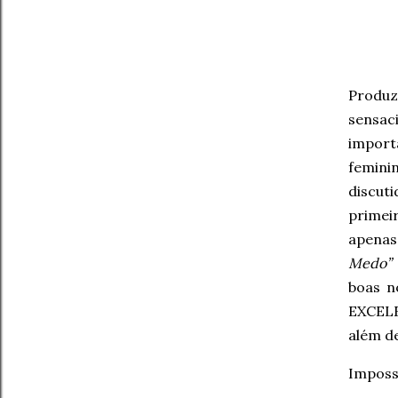
Produ
sensa
impor
feminin
discut
primei
apenas
Medo”
boas n
EXCELE
além de
Impossí