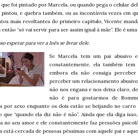
que foi pintado por Marcela, ou quando pega o celular de
a pintou, e quebra também, ou as incontáveis vezes em qu
os mais revoltantes do primeiro capítulo, Vicente mand
u então “só vai servir para ser assim igual à mãe”. Ele é u
so esperar para ver a Inês se livrar dele
.
Se Marcela tem um pai abusivo e
constantemente, ela também tem
embora ela não consiga perceber i
perceber um relacionamento abusivo 
não nos engana e nos deixa claro, 
não é para gostarmos de Rommel
a por sexo enquanto os dois estão se beijando no carro 
o que “quando ela diz não é não”. Ainda que ela diga iss
ta no seu amor e ele constantemente faz pressões psicol
a está cercada de pessoas péssimas com aquele pai e aqu