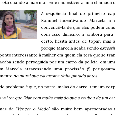
arota quando a mãe morrer e não estiver a uma chamada de
A sequência final do primeiro ca
Rommel incentivando Marcela a r
convencê-la de que eles podem cons
com esse dinheiro, ir embora para
certo, hesita antes de topar, mas a
porque Marcela acaba sendo
excessi
ponto interessante à mulher em quem ela terá que se tra
 acaba sendo perseguida por um carro da polícia, em um
m Marcela atravessando uma procissão (!) perigosame
amente
no mural que ela mesma tinha pintado antes
.
de problema é que, no porta-malas do carro, tem um corp
 vai ter que lidar com muito mais do que o roubou de um ca
amas de
“Vencer o Medo”
são muito bem apresentadas 