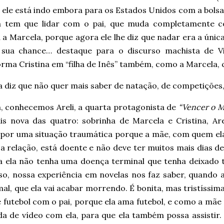
ele está indo embora para os Estados Unidos com a bolsa q
a tem que lidar com o pai, que muda completamente c
 a Marcela, porque agora ele lhe diz que nadar era a única
 sua chance… destaque para o discurso machista de V
rma Cristina em “filha de Inês” também, como a Marcela, c
na diz que não quer mais saber de natação, de competiçõe
m, conhecemos Areli, a quarta protagonista de
“Vencer o 
is nova das quatro: sobrinha de Marcela e Cristina, Arel
 por uma situação traumática porque a mãe, com quem el
 relação, está doente e não deve ter muitos mais dias de
 ela não tenha uma doença terminal que tenha deixado 
iso, nossa experiência em novelas nos faz saber, quando 
al, que ela vai acabar morrendo. É bonita, mas tristíssim
 futebol com o pai, porque ela ama futebol, e como a mãe 
a de vídeo com ela, para que ela também possa assistir