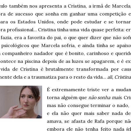
tulo também nos apresenta a Cristina, a irmã de Marcela
ra de sucesso que sonha em ganhar uma competição 
para os Estados Unidos, onde pode estudar e se torna
a profissional… Cristina tinha uma vida quase perfeita: e
fazia, era a favorita do pai, o que quer dizer que não sof
 psicológicos que Marcela sofria, e ainda tinha se apaix
 companheiro nadador que é bonito, carinhoso e querido…
contece na piscina depois de as luzes se apagarem, e é 
vida de Cristina é brutalmente transformada por cau
ente dela e a traumatiza para o resto da vida…
ali, Cristi
É extremamente triste ver a mudan
torna alguém que
não sonha mais
. Cr
mas não consegue terminar o nado, 
e ela não quer mais saber nada de
amava, se afasta de Rafa porque nã
embora ele não tenha feito nada (e