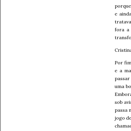
porque 
e aind
tratava
fora a
transfo
Cristi
Por fi
e a ma
passar
uma boa
Embora
sob av
passa m
jogo de
chamad