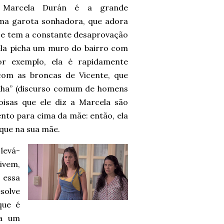
, Marcela Durán é a grande
uma garota sonhadora, que adora
, e tem a constante desaprovação
la picha um muro do bairro com
or exemplo, ela é rapidamente
 com as broncas de Vicente, que
ilha” (discurso comum de homens
isas que ele diz a Marcela são
lento para cima da mãe: então, ela
oque na sua mãe.
levá-
ivem,
 essa
solve
que é
ra um