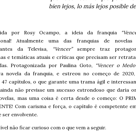
bien lejos, lo más lejos posible d
zida por Rosy Ocampo, a ideia da franquia
“Venc
cional! Atualmente uma das franquias de novelas
tantes da Televisa,
“Vencer”
sempre traz protagon
as e temáticas atuais e críticas que precisam ser retrat
idas. Protagonizada por Paulina Goto,
“Vencer o Medo
ra novela da franquia, e estreou no começo de 2020
 47 capítulos, o que garante uma trama ágil e interessan
ainda não previsse um sucesso estrondoso que daria o
ovelas, mas uma coisa é certa desde o começo: O P
NTE! Com carisma e força, o capítulo é competente em 
 ser envolvente.
vel não ficar curioso com o que vem a seguir.