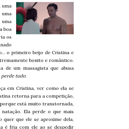
, uma
e uma
r uma
ra boa
ria os
onado
 o primeiro beijo de Cristina e
extremamente bonito e romântico.
sa de um massagista que abusa
na perde tudo
.
ça em Cristina, ver como ela se
istina retorna para a competição,
porque está muito transtornada,
 natação. Ela perde o que mais
o quer que ele se aproxime dela,
la é fria com ele ao se despedir