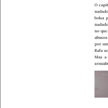
O capí
nadado
bolsa 
nadador
no que 
abusos
por um
Rafa a
Mas a 
sexualm