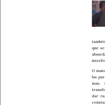
também
que se
absurda
interfe
O maior
las pa
mas, 
transf
dar ra
consta