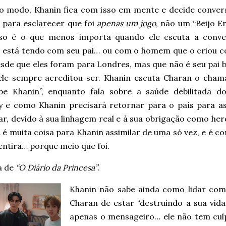
o modo, Khanin fica com isso em mente e decide conve
 para esclarecer que foi
apenas um jogo
, não um “Beijo E
so é o que menos importa quando ele escuta a conve
 está tendo com seu pai… ou com o homem que o criou 
esde que eles foram para Londres, mas que não é seu pai b
le sempre acreditou ser. Khanin escuta Charan o cha
ipe Khanin”, enquanto fala sobre a saúde debilitada d
 e como Khanin precisará retornar para o país para a
ar, devido à sua linhagem real e à sua obrigação como her
é muita coisa para Khanin assimilar de uma só vez, e é co
ntira… porque meio que foi.
a de
“O Diário da Princesa”
.
Khanin não sabe ainda como lidar com 
Charan de estar “destruindo a sua vid
apenas o mensageiro… ele não tem culp