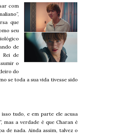
rsar com
maliano”,
rsa que
como seu
iológico
mando de
o Rei de
ssumir o
deiro do
mo se toda a sua vida tivesse sido
isso tudo, e em parte ele acusa
a”, mas a verdade é que Charan é
a de nada. Ainda assim, talvez o