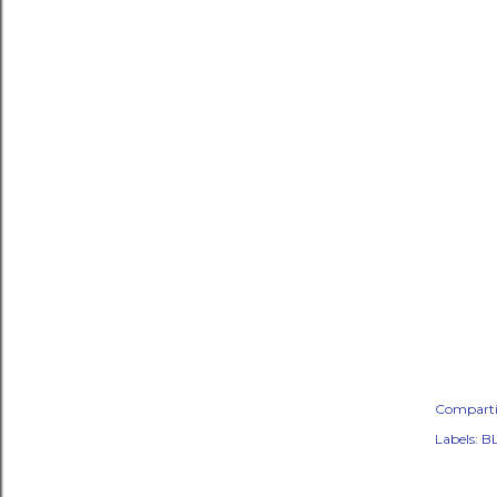
Comparti
Labels:
BL