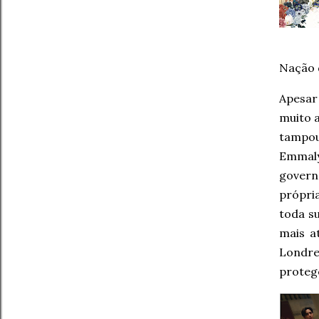
Nação 
Apesar 
muito a
tampou
Emmaly
gover
própri
toda s
mais a
Londre
protege