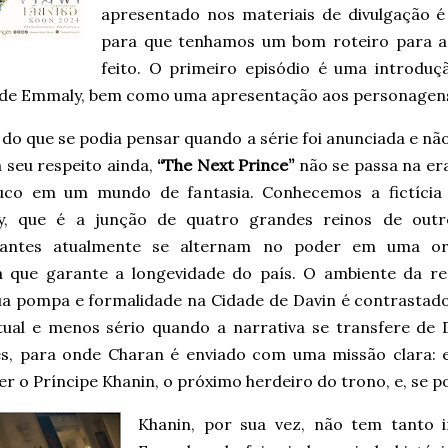
apresentado nos materiais de divulgação 
para que tenhamos um bom roteiro para a
feito. O primeiro episódio é uma introduçã
de Emmaly, bem como uma apresentação aos personagens p
do que se podia pensar quando a série foi anunciada e nã
 seu respeito ainda,
“The Next Prince”
não se passa na er
co em um mundo de fantasia. Conhecemos a fictícia
, que é a junção de quatro grandes reinos de outro
nantes atualmente se alternam no poder em uma or
a que garante a longevidade do país. O ambiente da r
ua pompa e formalidade na Cidade de Davin é contrastad
tual e menos sério quando a narrativa se transfere de 
s, para onde Charan é enviado com uma missão clara: e
r o Príncipe Khanin, o próximo herdeiro do trono, e, se pos
Khanin, por sua vez, não tem tanto 