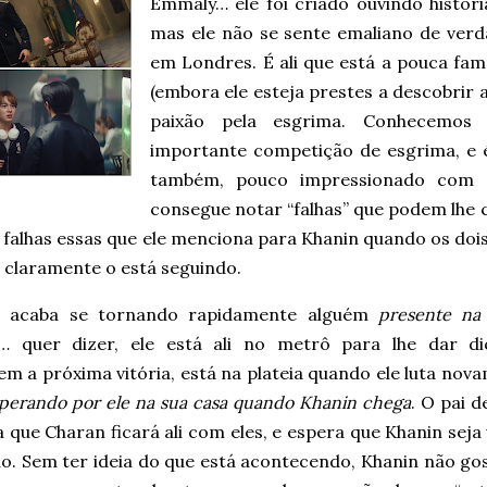
Emmaly… ele foi criado ouvindo histór
mas ele não se sente emaliano de verda
em Londres. É ali que está a pouca fam
(embora ele esteja prestes a descobrir al
paixão pela esgrima. Conhecemos
importante competição de esgrima, e é
também, pouco impressionado com a
consegue notar “falhas” que podem lhe c
 falhas essas que ele menciona para Khanin quando os do
 claramente o está seguindo.
n acaba se tornando rapidamente alguém
presente na
… quer dizer, ele está ali no metrô para lhe dar d
m a próxima vitória, está na plateia quando ele luta nova
perando por ele na sua casa quando Khanin chega
. O pai d
 que Charan ficará ali com eles, e espera que Khanin sej
ão. Sem ter ideia do que está acontecendo, Khanin não go