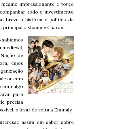
é mesmo impressionante e torço
companhar todo o investimento
o breve à história e política da
rincipais: Khanin e Charan.
o sabíamos
a medieval,
 Nação de
ra, cujos
ganização
ealeza com
o com algo
Davin para
le precisa
sível, o levar de volta a Emmaly.
interesse assim em saber sobre