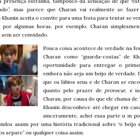
a presença estranha, tampouco da sensação de que “es
ado”, mas parece que Charan vai realmente se fazer
Khanin aceita o convite para uma festa para tentar se ver 
 por algumas horas, por exemplo, Charan simplesment
sem ser convidado.
Pouca coisa acontece de verdade na fe
Charan como “guarda-costas” de Kha
oportunidade para entregar o primei
embora não seja um beijo de verdade. 
que os lábios seus e de Charan se enc
quanto pelo prazer de
provocar
, e i
Charan, por causa do que ele chama de “
Khanin desconhece até chegar em casa 
sinceramente, achei essa parte u m po
xidos assim por uma história tradicional sobre “o beijo
s separe” ou qualquer coisa assim.