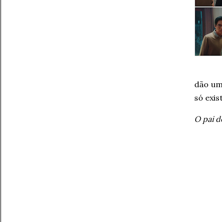
dão um
só exis
O pai d