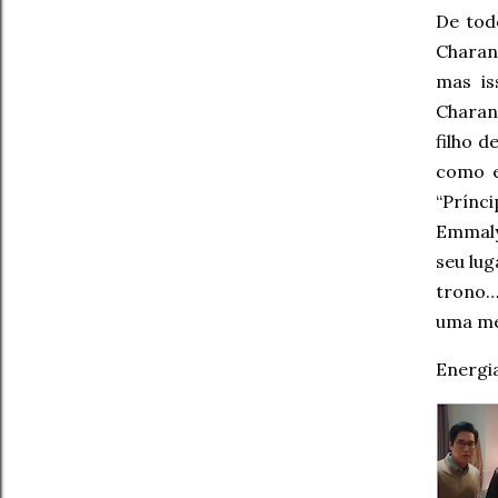
De tod
Charan
mas is
Charan
filho d
como e
“Prínc
Emmaly
seu lug
trono… 
uma me
Energi