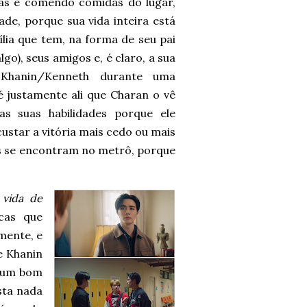
ias e comendo comidas do lugar,
de, porque sua vida inteira está
ília que tem, na forma de seu pai
go), seus amigos e, é claro, a sua
 Khanin/Kenneth durante uma
 justamente ali que Charan o vê
s suas habilidades porque ele
ustar a vitória mais cedo ou mais
is se encontram no metrô, porque
 vida de
icas que
mente, e
e Khanin
a um bom
sta nada