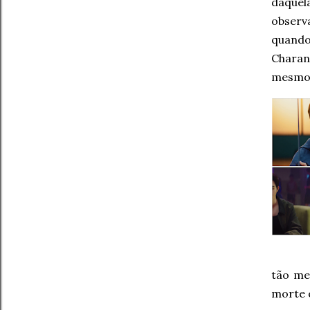
daquel
observ
quando 
Charan
mesmo 
tão me
morte o