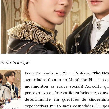
io do Príncipe.
Protagonizado por Zee e NuNew,
“The Nex
aguardadas do ano no Mundinho BL… sua estr
movimentou as redes sociais! Acredito q
protagoniza a série estão eufóricos e, con
determinante em questões de discernim
expectativas muito mais comedidas. Eu gos