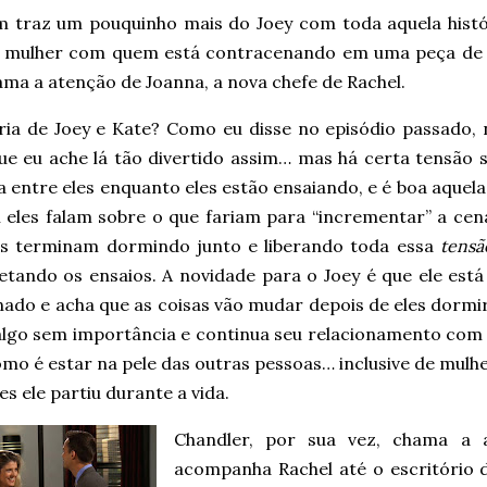
 traz um pouquinho mais do Joey com toda aquela histór
a mulher com quem está contracenando em uma peça de t
ma a atenção de Joanna, a nova chefe de Rachel.
ória de Joey e Kate? Como eu disse no episódio passado, 
ue eu ache lá tão divertido assim… mas há certa tensão s
 entre eles enquanto eles estão ensaiando, e é boa aquel
 eles falam sobre o que fariam para “incrementar” a cena
es terminam dormindo junto e liberando toda essa
tensã
etando os ensaios. A novidade para o Joey é que ele está
nado e acha que as coisas vão mudar depois de eles dormi
lgo sem importância e continua seu relacionamento com o
omo é estar na pele das outras pessoas… inclusive de mul
s ele partiu durante a vida.
Chandler, por sua vez, chama a 
acompanha Rachel até o escritório d