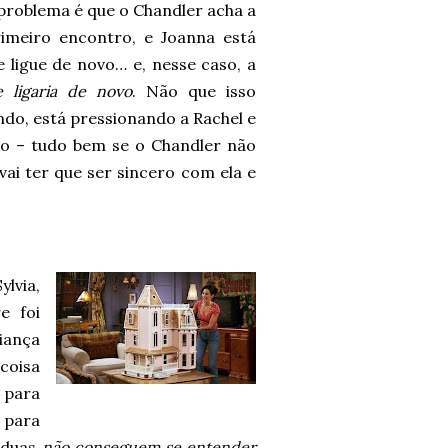
 problema é que o Chandler acha a
imeiro encontro, e Joanna está
 ligue de novo… e, nesse caso, a
e ligaria de novo
. Não que isso
ndo, está pressionando a Rachel e
go – tudo bem se o Chandler não
vai ter que ser sincero com ela e
lvia,
e foi
iança
coisa
 para
 para
 duas
não conseguem se entender