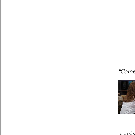
“Come
propós