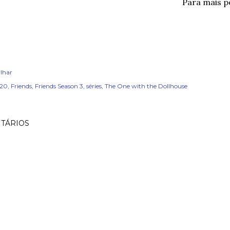
Para mais 
lhar
x20
Friends
Friends Season 3
séries
The One with the Dollhouse
TÁRIOS