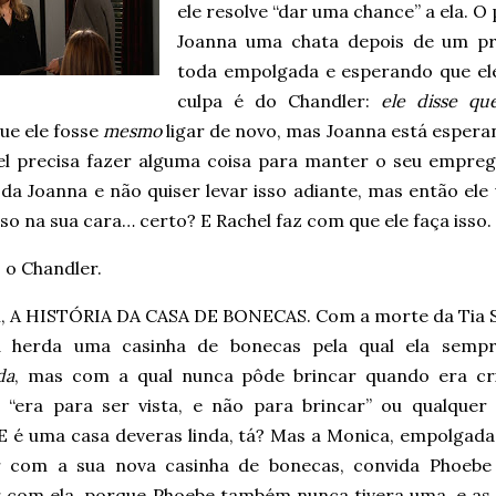
ele resolve “dar uma chance” a ela. O
Joanna uma chata depois de um pr
toda empolgada e esperando que ele
culpa é do Chandler:
ele disse qu
que ele fosse
mesmo
ligar de novo, mas Joanna está espera
el precisa fazer alguma coisa para manter o seu empre
da Joanna e não quiser levar isso adiante, mas então ele 
sso na sua cara… certo? E Rachel faz com que ele faça isso.
 o Chandler.
m, A HISTÓRIA DA CASA DE BONECAS. Com a morte da Tia Sy
 herda uma casinha de bonecas pela qual ela sempr
da
, mas com a qual nunca pôde brincar quando era cr
 “era para ser vista, e não para brincar” ou qualquer 
 E é uma casa deveras linda, tá? Mas a Monica, empolgada
r com a sua nova casinha de bonecas, convida Phoebe
r com ela, porque Phoebe também nunca tivera uma, e as