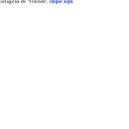
postagens de
“Friends”
,
clique aqui
.