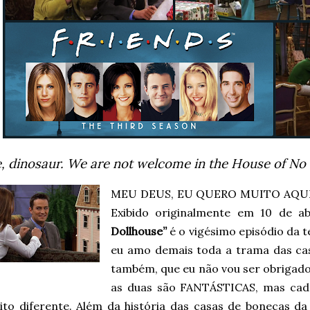
, dinosaur.
We are not welcome in the House of No 
MEU DEUS, EU QUERO MUITO AQUEL
Exibido originalmente em 10 de ab
Dollhouse”
é o vigésimo episódio da 
eu amo demais toda a trama das cas
também, que eu não vou ser obrigad
as duas são FANTÁSTICAS, mas cad
ito diferente. Além da história das casas de bonecas da