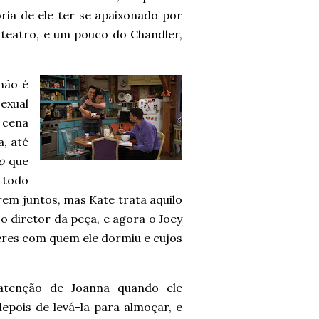
ia de ele ter se apaixonado por
eatro, e um pouco do Chandler,
não é
exual
a cena
, até
o
que
 todo
rem juntos, mas Kate trata aquilo
 diretor da peça, e agora o Joey
heres com quem ele dormiu e cujos
atenção de Joanna quando ele
epois de levá-la para almoçar, e