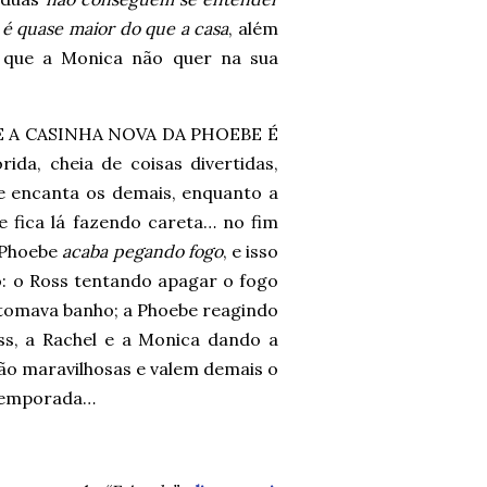
e
é quase maior do que a casa
, além
 que a Monica não quer na sua
. E A CASINHA NOVA DA PHOEBE É
ida, cheia de coisas divertidas,
e encanta os demais, enquanto a
e fica lá fazendo careta… no fim
e Phoebe
acaba pegando fogo
, e isso
o: o Ross tentando apagar o fogo
tomava banho; a Phoebe reagindo
ss, a Rachel e a Monica dando a
são maravilhosas e valem demais o
 temporada…