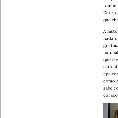
também
Kate, 
que cha
A hist
nada q
gostosa
na qual
que el
está af
apaixo
como a
sabe c
coraçõe