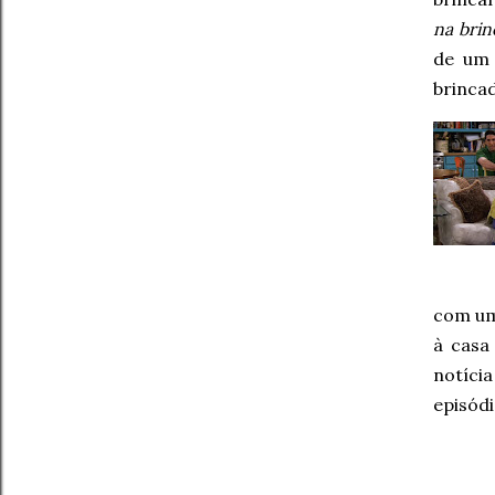
na brin
de um 
brincad
com um
à casa
notícia
episód