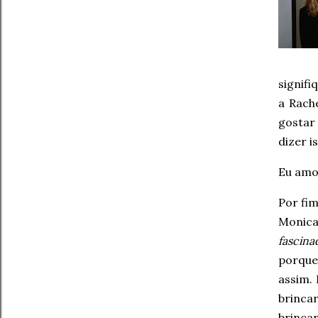
signifi
a Rach
gostar 
dizer i
Eu amo
Por fi
Monica
fascina
porque
assim.
brinca
brinca