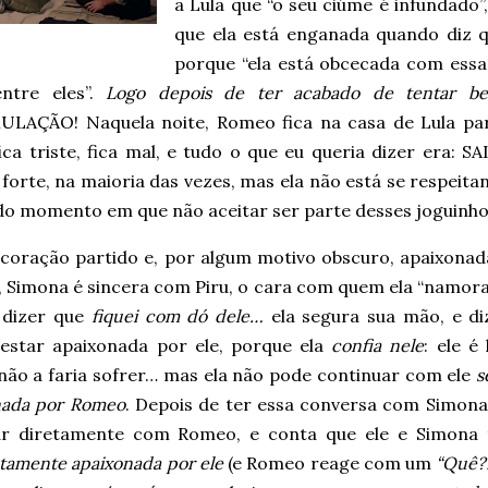
a Lula que “o seu ciúme é infundado”,
que ela está enganada quando diz q
porque “ela está obcecada com essa 
ntre eles”.
Logo depois de ter acabado de tentar bei
ULAÇÃO! Naquela noite, Romeo fica na casa de Lula par
 fica triste, fica mal, e tudo o que eu queria dizer era
forte, na maioria das vezes, mas ela não está se respeitan
 do momento em que não aceitar ser parte desses joguinho
coração partido e, por algum motivo obscuro, apaixonad
 Simona é sincera com Piru, o cara com quem ela “namorav
 dizer que
fiquei com dó dele…
ela segura sua mão, e di
 estar apaixonada por ele, porque ela
confia nele
: ele é 
não a faria sofrer… mas ela não pode continuar com ele
s
nada por Romeo
. Depois de ter essa conversa com Simona,
lar diretamente com Romeo, e conta que ele e Simona 
tamente apaixonada por ele
(e Romeo reage com um
“Quê?