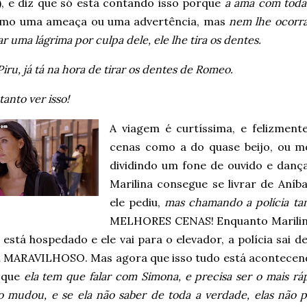
), e diz que só está contando isso porque
a ama com toda 
omo uma ameaça ou uma advertência, mas
nem lhe ocorra
r uma lágrima por culpa dele, ele lhe tira os dentes.
Piru, já tá na hora de tirar os dentes de Romeo.
tanto ver isso!
A viagem é curtíssima, e felizmen
cenas como a do quase beijo, ou mo
dividindo um fone de ouvido e danç
Marilina consegue se livrar de Aníba
ele pediu,
mas chamando a polícia t
MELHORES CENAS! Enquanto Marilina
 está hospedado e ele vai para o elevador, a polícia sai 
 MARAVILHOSO. Mas agora que isso tudo está acontecend
z que
ela tem que falar com Simona, e precisa ser o mais ráp
o mudou, e se ela não saber de toda a verdade, elas não p