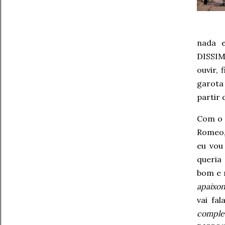
nada e
DISSIM
ouvir,
garota 
partir
Com o 
Romeo,
eu vou
queria
bom e 
apaixo
vai fa
comple