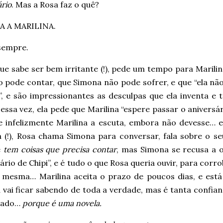
rio
. Mas a Rosa faz o quê?
 A MARILINA.
sempre.
ue sabe ser bem irritante (!), pede um tempo para Marilin
 pode contar, que Simona não pode sofrer, e que “ela não
, e são impressionantes as desculpas que ela inventa e t
essa vez, ela pede que Marilina “espere passar o aniversá
 e infelizmente Marilina a escuta, embora não devesse… e
 (!), Rosa chama Simona para conversar, fala sobre o seu
e
tem coisas que precisa contar
, mas Simona se recusa a o
ário de Chipi”, e é tudo o que Rosa queria ouvir, para corr
i mesma… Marilina aceita o prazo de poucos dias, e está
 vai ficar sabendo de toda a verdade, mas é tanta confia
rado…
porque é uma novela.