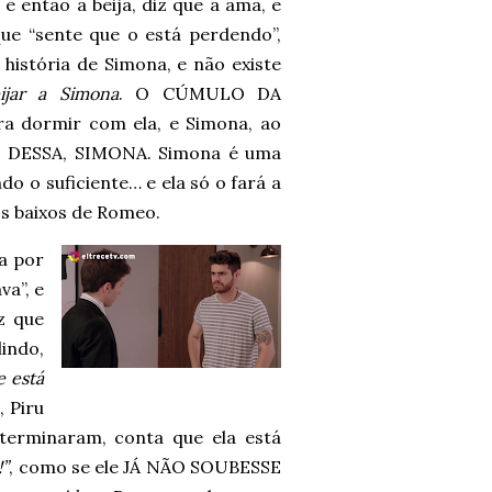
 e então a beija, diz que a ama, e
ue “sente que o está perdendo”,
história de Simona, e não existe
jar a Simona
. O CÚMULO DA
a dormir com ela, e Simona, ao
: SAI DESSA, SIMONA. Simona é uma
do o suficiente… e ela só o fará a
s baixos de Romeo.
a por
a”, e
z que
lindo,
e está
 Piru
terminaram, conta que ela está
!”
, como se ele JÁ NÃO SOUBESSE