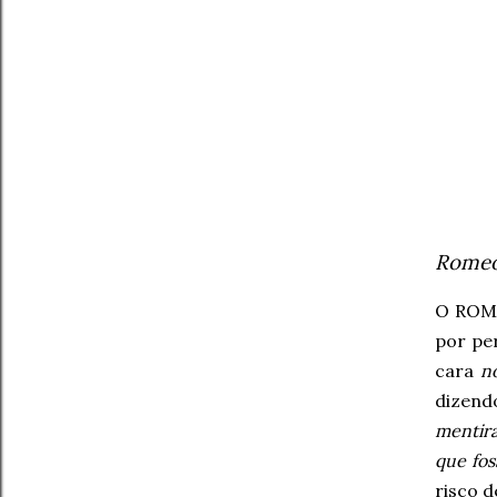
Romeo
O ROM
por pe
cara
n
dizendo
mentira
que fo
risco d