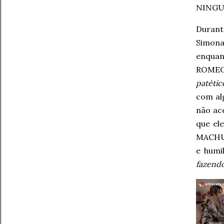
NINGU
Durant
Simona 
enquan
ROMEO
patétic
com al
não ace
que el
MACHUC
e humi
fazendo