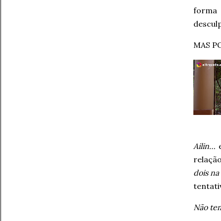
forma 
desculp
MAS P
Ailin…
relaçã
dois na
tentati
Não te