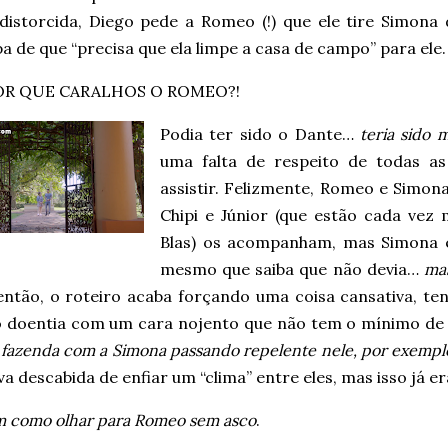
distorcida, Diego pede a Romeo (!) que ele tire Simona 
a de que “precisa que ela limpe a casa de campo” para ele.
OR QUE CARALHOS O ROMEO?!
Podia ter sido o Dante…
teria sido 
uma falta de respeito de todas as 
assistir. Felizmente, Romeo e Simona
Chipi e Júnior (que estão cada vez
Blas) os acompanham, mas Simona 
mesmo que saiba que não devia…
mas
então, o roteiro acaba forçando uma coisa cansativa, t
o doentia com um cara nojento que não tem o mínimo de 
 fazenda com a Simona passando repelente nele, por exemp
va descabida de enfiar um “clima” entre eles, mas isso já er
m como olhar para Romeo sem asco
.