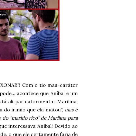
ONAR”! Com o tio mau-caráter
 pode… acontece que Aníbal é um
tá ali para atormentar Marilina,
ou do irmão que ela matou”,
mas é
 do “marido rico” de Marilina para
que interessava Aníbal! Devido ao
de, o que ele certamente faria de