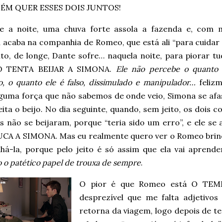
ÉM QUER ESSES DOIS JUNTOS!
e a noite, uma chuva forte assola a fazenda e, com 
acaba na companhia de Romeo, que está ali “para cuidar d
to, de longe, Dante sofre… naquela noite, para piorar tu
 TENTA BEIJAR A SIMONA.
Ele não percebe o quanto 
o, o quanto ele é falso, dissimulado e manipulador…
felizm
guma força que não sabemos de onde veio, Simona se afas
ita o beijo. No dia seguinte, quando, sem jeito, os dois
es não se beijaram, porque “teria sido um erro”, e ele 
A A SIMONA. Mas eu realmente quero ver o Romeo brinca
lhá-la, porque pelo jeito é só assim que ela vai aprend
 o patético papel de trouxa de sempre
.
O pior é que Romeo está O TEM
desprezível que me falta adjetivos
retorna da viagem, logo depois de ter