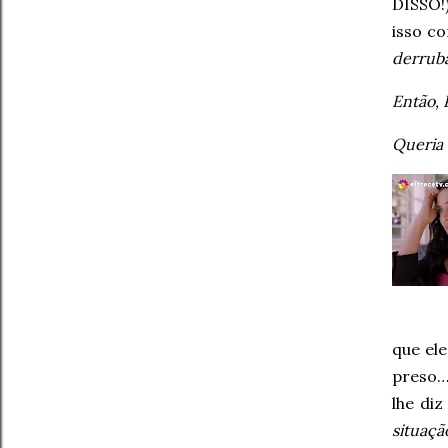
DISSO!
isso c
derruba
Então, 
Queria 
que ele
preso…
lhe di
situaçã