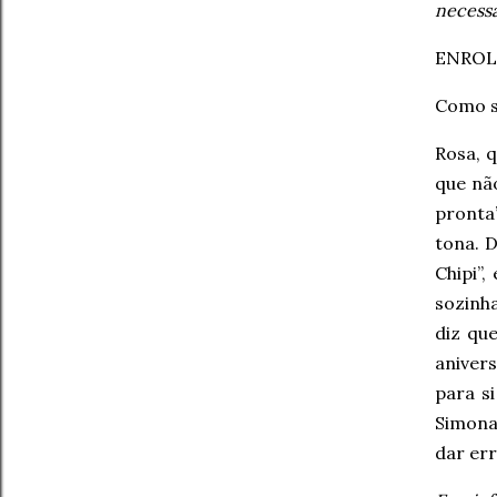
necessá
ENROLA
Como 
Rosa, q
que não
pronta”
tona. D
Chipi”,
sozinha
diz qu
anivers
para s
Simona
dar er