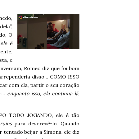
medo,
ela”,
do, O
ele é
ente,
ta, e
 conversam, Romeo diz que foi bom
se arrependeria disso… COMO ISSO
r com ela, partir o seu coração
er…
enquanto isso, ela continua lá,
PO TODO JOGANDO, ele é tão
ruins
para descrevê-lo. Quando
 tentado beijar a Simona, ele diz