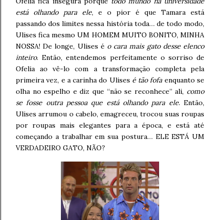
Ofelia fica insegura porque
todo mundo na universidade
está olhando para ele
, e o pior é que Tamara está
passando dos limites nessa história toda… de todo modo,
Ulises fica mesmo UM HOMEM MUITO BONITO, MINHA
NOSSA! De longe, Ulises é
o cara mais gato desse elenco
inteiro
. Então, entendemos perfeitamente o sorriso de
Ofelia ao vê-lo com a transformação completa pela
primeira vez, e a carinha do Ulises
é tão fofa
enquanto se
olha no espelho e diz que “não se reconhece” ali,
como
se fosse outra pessoa que está olhando para ele
. Então,
Ulises arrumou o cabelo, emagreceu, trocou suas roupas
por roupas mais elegantes para a época, e está até
começando a trabalhar em sua postura… ELE ESTÁ UM
VERDADEIRO GATO, NÃO?