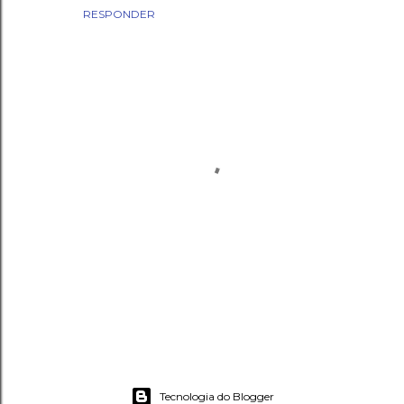
RESPONDER
P
o
s
Tecnologia do Blogger
t