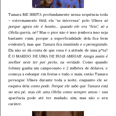
Tamara ME IRRITA profundamente nessa sequência toda
– extremamente fútil, ela “se interessa” pelo Ulises
só
porque agora ele é bonito… quando ele era “feio”, só a
Ofelia queria, né?
Mas o pior não é isso (embora isso seja
bastante ruim, porque a superficialidade dela fica bem
evidente!), mas que
Tamara fica insistindo e o perseguindo
.
Ela não se dá conta de que essa é a atitude de uma p*ta?
É O MARIDO DE UMA DE SUAS AMIGAS!
Amiga assim é
melhor nem ter por perto, na verdade
. Como quando
Johnny ganha um campeonato e 2 milhões de dólares, e
começa a esbanjar em festas e tudo o mais, então Tamara
persegue Ulises durante toda a noite, enquanto ele se
esquiva dela
como pode
.
Porque ele sabe que Tamara está
no seu pé, mas ele ama Ofelia como sempre amou
– sua
aparência pode até ter mudado, sim, mas não o seu
caráter.