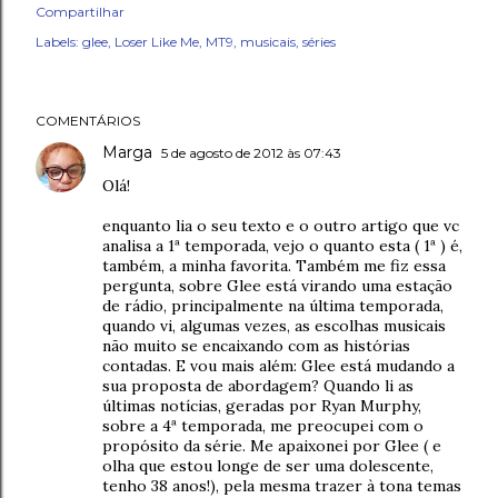
Compartilhar
Labels:
glee
Loser Like Me
MT9
musicais
séries
COMENTÁRIOS
Marga
5 de agosto de 2012 às 07:43
Olá!
enquanto lia o seu texto e o outro artigo que vc
analisa a 1ª temporada, vejo o quanto esta ( 1ª ) é,
também, a minha favorita. Também me fiz essa
pergunta, sobre Glee está virando uma estação
de rádio, principalmente na última temporada,
quando vi, algumas vezes, as escolhas musicais
não muito se encaixando com as histórias
contadas. E vou mais além: Glee está mudando a
sua proposta de abordagem? Quando li as
últimas notícias, geradas por Ryan Murphy,
sobre a 4ª temporada, me preocupei com o
propósito da série. Me apaixonei por Glee ( e
olha que estou longe de ser uma dolescente,
tenho 38 anos!), pela mesma trazer à tona temas