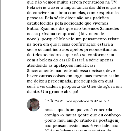
que não vemos muito serem retratados na TV!
Pela série trazer a importância das diferenças e
de convivermos bem com elas, com respeito às
pessoas. Pela série dizer não aos padrões
estabelecidos pela sociedade que vivemos.
Então, Ryan nos diz que não teremos Samcedes
nessa próxima temporada ( lá vou eu de
novo!)...porque? Me veio um pensamento triste
na hora em que li essa confirmação: estará a
série sucumbindo aos apelos preconceituosos
de telespectadores que não se conformaram
com a beleza do casal? Estará a série apenas
atendendo as apelações midiáticas?
Sinceramente, não entendi essa decisão, deve
haver outras coisas em jogo, mas mesmo assim
me deixou preocupada...preocupada em qual
será a verdadeira proposta de Glee de agora em
diante. Um grande abraço!
Jefferson
5 de agosto de 2012 às 12:31
nossa, que bom que você concorda
comigo =x muita gente que eu conheço
(como meu amigo citado na postagem)
não pensam assim, mas é verdade, não
é? As músicas viraram o centro de