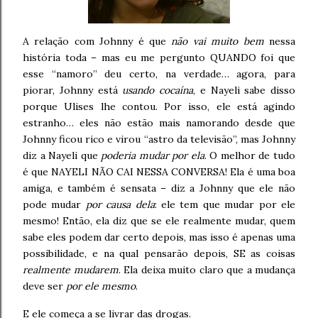
A relação com Johnny é que
não vai muito bem
nessa
história toda – mas eu me pergunto QUANDO foi que
esse “namoro” deu certo, na verdade… agora, para
piorar, Johnny está
usando cocaína
, e Nayeli sabe disso
porque Ulises lhe contou. Por isso, ele está agindo
estranho… eles não estão mais namorando desde que
Johnny ficou rico e virou “astro da televisão”, mas Johnny
diz a Nayeli que
poderia mudar por ela
. O melhor de tudo
é que NAYELI NÃO CAI NESSA CONVERSA! Ela é uma boa
amiga, e também é sensata – diz a Johnny que ele não
pode mudar
por causa dela
: ele tem que mudar por ele
mesmo! Então, ela diz que se ele realmente mudar, quem
sabe eles podem dar certo depois, mas isso é apenas uma
possibilidade, e na qual pensarão depois, SE as coisas
realmente mudarem
. Ela deixa muito claro que a mudança
deve ser
por ele mesmo
.
E ele começa a se livrar das drogas.