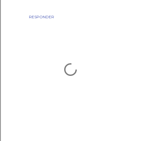
RESPONDER
P
o