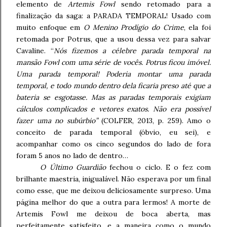
elemento de
Artemis Fowl
sendo retomado para a
finalização da saga: a PARADA TEMPORAL! Usado com
muito enfoque em
O Menino Prodígio do Crime
, ela foi
retomada por Potrus, que a usou dessa vez para salvar
Cavaline. “
Nós fizemos a célebre parada temporal na
mansão Fowl com uma série de vocês. Potrus ficou imóvel.
Uma parada temporal! Poderia montar uma parada
temporal, e todo mundo dentro dela ficaria preso até que a
bateria se esgotasse. Mas as paradas temporais exigiam
cálculos complicados e vetores exatos. Não era possível
fazer uma no subúrbio”
(COLFER, 2013, p. 259). Amo o
conceito de parada temporal (óbvio, eu sei), e
acompanhar como os cinco segundos do lado de fora
foram 5 anos no lado de dentro…
O Último Guardião
fechou o ciclo. E o fez com
brilhante maestria, inigualável. Não esperava por um final
como esse, que me deixou deliciosamente surpreso. Uma
página melhor do que a outra para lermos! A morte de
Artemis Fowl me deixou de boca aberta, mas
perfeitamente satisfeito, e a maneira como o mundo