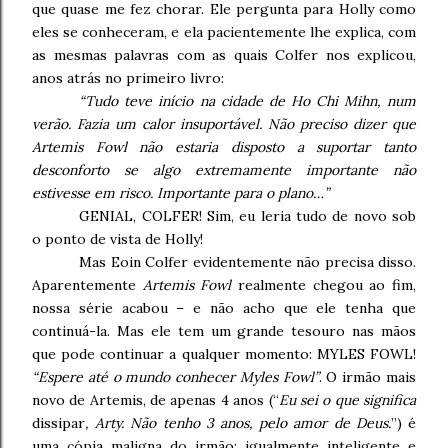
que quase me fez chorar. Ele pergunta para Holly como
eles se conheceram, e ela pacientemente lhe explica, com
as mesmas palavras com as quais Colfer nos explicou,
anos atrás no primeiro livro:
“Tudo teve início na cidade de Ho Chi Mihn, num
verão. Fazia um calor insuportável. Não preciso dizer que
Artemis Fowl não estaria disposto a suportar tanto
desconforto se algo extremamente importante não
estivesse em risco. Importante para o plano…”
GENIAL, COLFER! Sim, eu leria tudo de novo sob
o ponto de vista de Holly!
Mas Eoin Colfer evidentemente não precisa disso.
Aparentemente
Artemis Fowl
realmente chegou ao fim,
nossa série acabou – e não acho que ele tenha que
continuá-la. Mas ele tem um grande tesouro nas mãos
que pode continuar a qualquer momento: MYLES FOWL!
“Espere até o mundo conhecer Myles Fowl”
. O irmão mais
novo de Artemis, de apenas 4 anos (“
Eu sei o que significa
dissipar
, Arty. Não tenho 3 anos, pelo amor de Deus.
”) é
uma cópia maligna do irmão: igualmente inteligente e