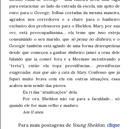
para estacionar ao lado da entrada da escola, um apito de
ouro para o George; folhas cortadas da mesma maneira,
agrados nos corredores e a chave para o banheiro
exclusivo dos professores para o Sheldon. Mary, por sua
vez, está preocupadíssima… ela teme que isso esteja
consumindo o seu marido, que
só pensa no dinheiro
, e o
Georgie também está agindo de uma forma
desrespeitosa
desde que começou a ganhar dinheiro (amei a cena dele
falando que ia comer fora e a Meemaw incentivando a
“treta”), então ela topa providências…
providências
exageradas, mas que são a cara da Mary
. Confesso que já
fiquei muito brava com ela em outras situações, essa
acabou nem sendo das piores.
Eu ri das “atualizações” dela.
Por ora, Sheldon não vai para a faculdade… só
quando ele for mais velho e maduro.
Aos 11 anos
.
Para mais postagens de
Young Sheldon
,
clique