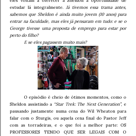
eles voltam a oferecer a Sheldon a oportunidade de
estudar lá integralmente.
Já tivemos essa trama antes,
sabemos que Sheldon é ainda muito jovem (10 anos) para
entrar na faculdade, mas eles já pensaram em tudo: e se o
George tivesse uma proposta de emprego para estar por
perto do filho?
E se eles pagassem muito mais?
O episódio é cheio de ótimos momentos, como o
Sheldon assistindo a
“Star Trek: The Next Generation”
, e
pausando justamente numa cena do Wil Wheaton para
falar com o Sturgis, ou aquela cena final do Pastor Jeff
com as torradeiras, e o que foi a melhor parte: OS
PROFESSORES TENDO QUE SER LEGAIS COM O