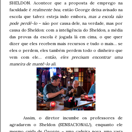
SHELDON. Acontece que a proposta de emprego na
faculdade é
realmente boa
, então George deixa avisado na
escola que talvez esteja indo embora,
mas a escola não
pode perdê-lo
– não por causa dele, na verdade, mas por
causa do Sheldon: com a inteligência do Sheldon, a média
das provas da escola é jogada lá em cima, o que quer
dizer que eles recebem mais recursos e tudo o mais… se
eles o perdem, eles também perdem todo o dinheiro que
vem com ele…
então, eles precisam encontrar uma
maneira de mantê-lo ali
.
Assim, o diretor incumbe os professores de
agradarem o Sheldon (SENSACIONAL!), enquanto ele
mesmo cuida de George – uma cadeira nova, uma vaga