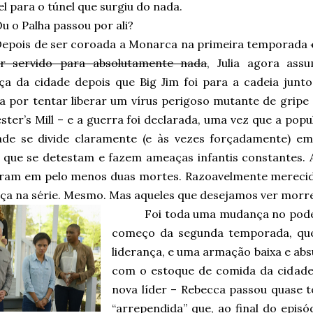
el para o túnel que surgiu do nada.
u o Palha passou por ali?
epois de ser coroada a Monarca na primeira temporada
r servido para absolutamente nada
, Julia agora ass
nça da cidade depois que Big Jim foi para a cadeia junt
a por tentar liberar um vírus perigoso mutante de gripe 
ter’s Mill – e a guerra foi declarada, uma vez que a pop
ade se divide claramente (e às vezes forçadamente) em
 que se detestam e fazem ameaças infantis constantes. 
aram em pelo menos duas mortes. Razoavelmente merec
nça na série. Mesmo. Mas aqueles que desejamos ver morr
Foi toda uma mudança no pode
começo da segunda temporada, que
liderança, e uma armação baixa e absu
com o estoque de comida da cidade
nova líder – Rebecca passou quase 
“arrependida” que, ao final do episó