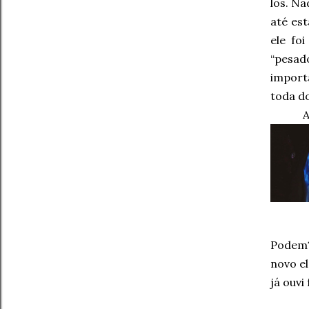
los. Na
até est
ele fo
“pesad
import
toda do
A
Podem?
novo el
já ouvi