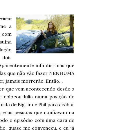
e isso
ume a
o com
suína
ulação
 dois
Aparentemente infantis, mas que
idas que não vão fazer NENHUMA
er, jamais morrerão. Então…
r, que vem acontecendo desde o
 colocou Julia numa posição de
rda de Big Jim e Phil para acabar
, e as pessoas que confiavam na
todo o episódio com uma cara de
dio, quase me convenceu, e eu já