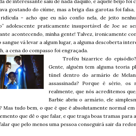
da de interessante saiu de nada daquilo, e aquele beijo f
ava gostando do ciúme, mas a briga das garotas foi falsa,
i ridícula – acho que eu não confio nela, de jeito nenh
o” adolescente praticamente insuportável de Joe se se
ante acontecendo, minha gente! Talvez, ironicamente com
 sangue vá levar a algum lugar, a alguma descoberta inter
h, a cena do compasso foi engraçada.
Troféu bizarrice do episódio?
Gente, alguém tem alguma teoria pla
túnel dentro do armário de Melani
assassinada? Porque é sério, os 
realmente, que nós acreditemos que
Barbie abriu o armário, ele simple
 Mas tudo bem, o que é que é absolutamente normal e
emento que dê o que falar, e que traga boas tramas para 
 falar que pelo menos uma pessoa conseguirá sair da redom