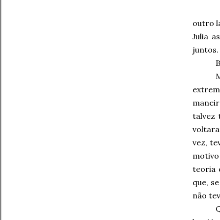
outro l
Julia 
juntos.
B
extrem
maneir
talvez 
voltar
vez, t
motivo
teoria
que, s
não te
Q