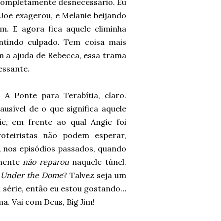
oi completamente desnecessário. Eu
 Joe exagerou, e Melanie beijando
um. E agora fica aquele climinha
ntindo culpado. Tem coisa mais
 a ajuda de Rebecca, essa trama
essante.
 A Ponte para Terabítia, claro.
usível de o que significa aquele
e, em frente ao qual Angie foi
roteiristas não podem esperar,
, nos episódios passados, quando
smente
não reparou
naquele túnel.
m
Under the Dome
? Talvez seja um
a série, então eu estou gostando…
a. Vai com Deus, Big Jim!