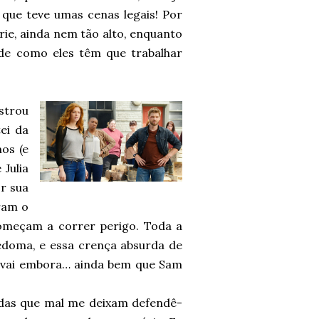
 que teve umas cenas legais! Por
érie, ainda nem tão alto, enquanto
 de como eles têm que trabalhar
trou
ei da
os (e
 Julia
r sua
ram o
começam a correr perigo. Toda a
edoma, e essa crença absurda de
 vai embora… ainda bem que Sam
urdas que mal me deixam defendê-