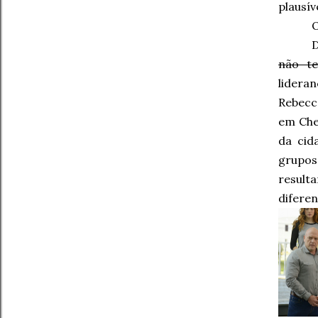
plausív
O
D
não te
lidera
Rebecc
em Ches
da cid
grupos
result
difere