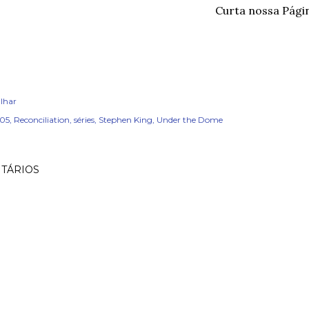
Curta nossa Pági
lhar
05
Reconciliation
séries
Stephen King
Under the Dome
TÁRIOS