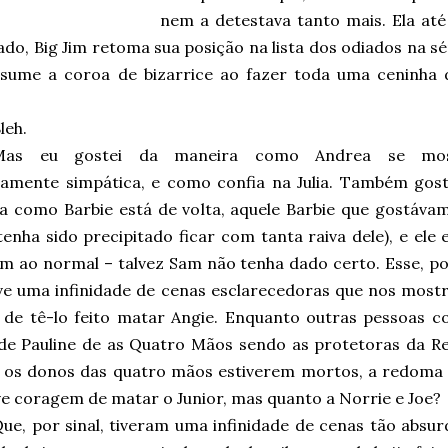
nem a detestava tanto mais. Ela até
ado, Big Jim retoma sua posição na lista dos odiados na s
assume a coroa de bizarrice ao fazer toda uma ceninha
leh.
Mas eu gostei da maneira como Andrea se mos
amente simpática, e como confia na Julia. Também gost
a como Barbie está de volta, aquele Barbie que gostávam
tenha sido precipitado ficar com tanta raiva dele), e ele e
am ao normal – talvez Sam não tenha dado certo. Esse, po
eve uma infinidade de cenas esclarecedoras que nos most
 de tê-lo feito matar Angie. Enquanto outras pessoas 
 de Pauline de as Quatro Mãos sendo as protetoras da R
e os donos das quatro mãos estiverem mortos, a redoma
ve coragem de matar o Junior, mas quanto a Norrie e Joe?
ue, por sinal, tiveram uma infinidade de cenas tão abs