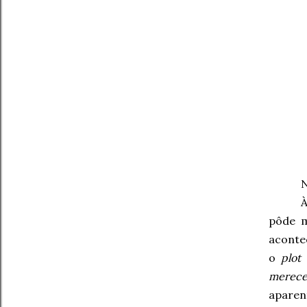
N
À
pôde m
aconte
o
plot
a
merece
aparen