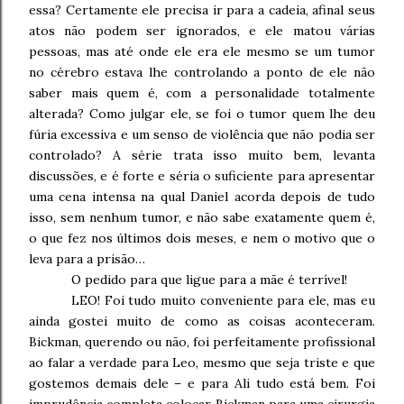
essa? Certamente ele precisa ir para a cadeia, afinal seus
atos não podem ser ignorados, e ele matou várias
pessoas, mas até onde ele era ele mesmo se um tumor
no cérebro estava lhe controlando a ponto de ele não
saber mais quem é, com a personalidade totalmente
alterada? Como julgar ele, se foi o tumor quem lhe deu
fúria excessiva e um senso de violência que não podia ser
controlado? A série trata isso muito bem, levanta
discussões, e é forte e séria o suficiente para apresentar
uma cena intensa na qual Daniel acorda depois de tudo
isso, sem nenhum tumor, e não sabe exatamente quem é,
o que fez nos últimos dois meses, e nem o motivo que o
leva para a prisão…
O pedido para que ligue para a mãe é terrível!
LEO! Foi tudo muito conveniente para ele, mas eu
ainda gostei muito de como as coisas aconteceram.
Bickman, querendo ou não, foi perfeitamente profissional
ao falar a verdade para Leo, mesmo que seja triste e que
gostemos demais dele – e para Ali tudo está bem. Foi
imprudência completa colocar Bickman para uma cirurgia