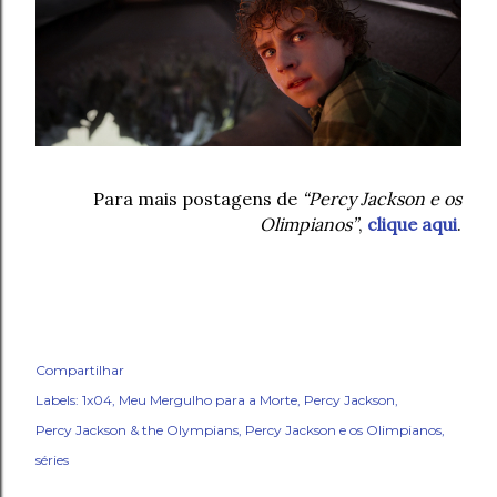
Para mais postagens de
“Percy Jackson e os
Olimpianos”
,
clique aqui
.
Compartilhar
Labels:
1x04
Meu Mergulho para a Morte
Percy Jackson
Percy Jackson & the Olympians
Percy Jackson e os Olimpianos
séries