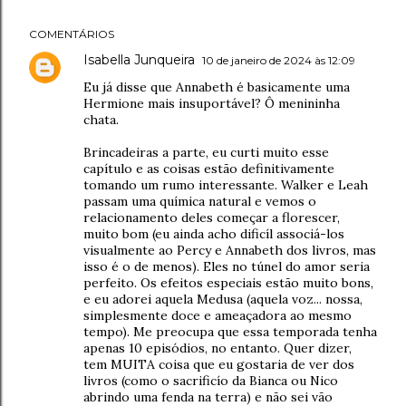
COMENTÁRIOS
Isabella Junqueira
10 de janeiro de 2024 às 12:09
Eu já disse que Annabeth é basicamente uma
Hermione mais insuportável? Ô menininha
chata.
Brincadeiras a parte, eu curti muito esse
capítulo e as coisas estão definitivamente
tomando um rumo interessante. Walker e Leah
passam uma química natural e vemos o
relacionamento deles começar a florescer,
muito bom (eu ainda acho dificíl associá-los
visualmente ao Percy e Annabeth dos livros, mas
isso é o de menos). Eles no túnel do amor seria
perfeito. Os efeitos especiais estão muito bons,
e eu adorei aquela Medusa (aquela voz... nossa,
simplesmente doce e ameaçadora ao mesmo
tempo). Me preocupa que essa temporada tenha
apenas 10 episódios, no entanto. Quer dizer,
tem MUITA coisa que eu gostaria de ver dos
livros (como o sacrificío da Bianca ou Nico
abrindo uma fenda na terra) e não sei vão