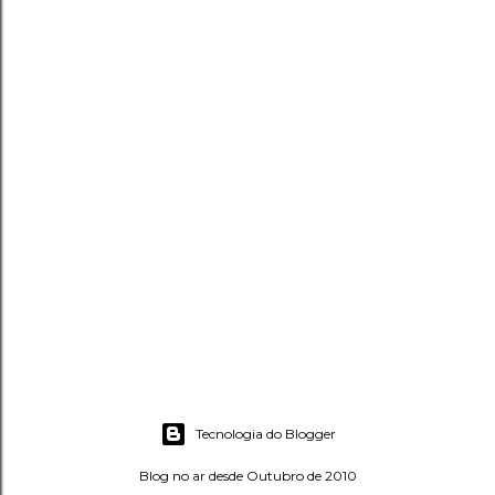
P
o
s
Tecnologia do Blogger
t
a
Blog no ar desde Outubro de 2010