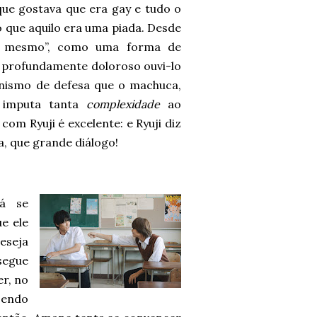
que gostava que era gay e tudo o
o que aquilo era uma piada. Desde
si mesmo”, como uma forma de
é profundamente doloroso ouvi-lo
anismo de defesa que o machuca,
o imputa tanta
complexidade
ao
com Ryuji é excelente: e Ryuji diz
, que grande diálogo!
tá se
e ele
eseja
segue
r, no
azendo