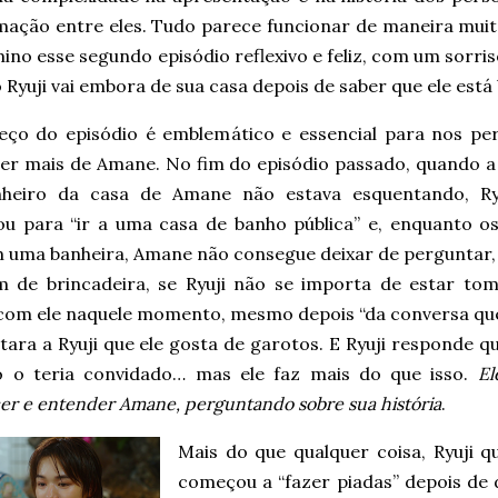
mação entre eles. Tudo parece funcionar de maneira mui
ino esse segundo episódio reflexivo e feliz, com um sorr
Ryuji vai embora de sua casa depois de saber que ele est
ço do episódio é emblemático e essencial para nos per
er mais de Amane. No fim do episódio passado, quando a
heiro da casa de Amane não estava esquentando, Ry
ou para “ir a uma casa de banho pública” e, enquanto os
m uma banheira, Amane não consegue deixar de perguntar,
 de brincadeira, se Ryuji não se importa de estar to
com ele naquele momento, mesmo depois “da conversa que 
tara a Ryuji que ele gosta de garotos. E Ryuji responde q
o o teria convidado… mas ele faz mais do que isso.
El
r e entender Amane, perguntando sobre sua história
.
Mais do que qualquer coisa, Ryuji 
começou a “fazer piadas” depois de 