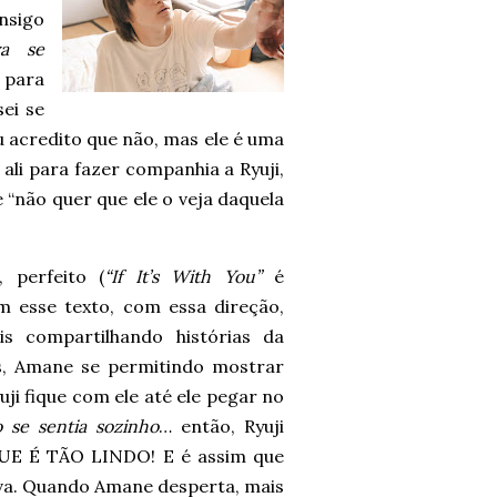
nsigo
va se
e para
ei se
u acredito que não, mas ele é uma
ali para fazer companhia a Ryuji,
 “não quer que ele o veja daquela
 perfeito (
“If It’s With You”
é
esse texto, com essa direção,
s compartilhando histórias da
s, Amane se permitindo mostrar
uji fique com ele até ele pegar no
se sentia sozinho
… então, Ryuji
 QUE É TÃO LINDO! E é assim que
va. Quando Amane desperta, mais