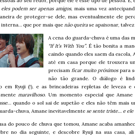
essoas ao seu redor, porque ele é esse tipo de pessoa. E
e
eles podem ser apenas amigos
, mais uma vez antecipan
neira de proteger-se dele, mas eventualmente ele perc
a interna… que por mais que
não queira
se apaixonar, talvez
A cena do guarda-chuva é uma das mi
“If It’s With You”
. É tão bonita a ma
caindo quando eles saem da escola, A
até em casa porque ele trouxera u
precisam
ficar muito próximos
para s
não tão grande. O diálogo é lin
o em Ryuji (!), e as brincadeiras repletas de leveza 
esmente
maravilhoso
. Um momento especial que Amane
asse
… quando o sol sai de supetão e eles não têm mais u
guarda-chuva, Amane inevitavelmente
se sente triste… e ele 
usa do pouco de chuva que tomou, Amane acaba amanhe
bre no dia seguinte, e descobre Ryuji na sua casa, ali