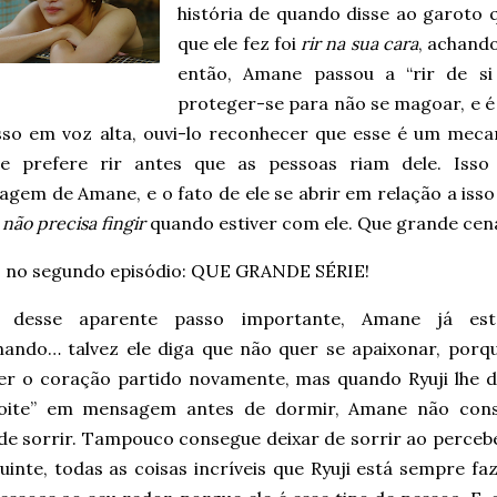
história de quando disse ao garoto 
que ele fez foi
rir na sua cara
, achand
então, Amane passou a “rir de 
proteger-se para não se magoar, e 
isso em voz alta, ouvi-lo reconhecer que esse é um mec
e prefere rir antes que as pessoas riam dele. Iss
gem de Amane, e o fato de ele se abrir em relação a isso 
 não precisa fingir
quando estiver com ele. Que grande cena
o, no segundo episódio: QUE GRANDE SÉRIE!
s desse aparente passo importante, Amane já es
nando… talvez ele diga que não quer se apaixonar, porqu
er o coração partido novamente, mas quando Ryuji lhe d
oite” em mensagem antes de dormir, Amane não con
de sorrir. Tampouco consegue deixar de sorrir ao percebe
uinte, todas as coisas incríveis que Ryuji está sempre f