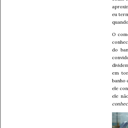
aproxi
eu term
quando 
O come
conhec
do ban
convid
divide
em tom
banho 
ele con
ele nã
conhece