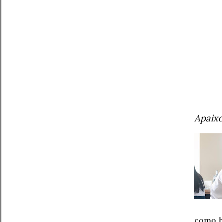
Apaix
como h