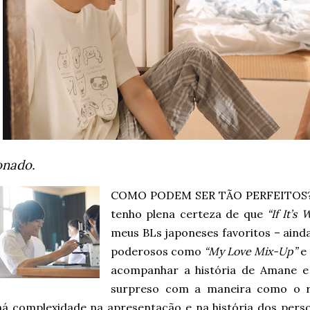
onado.
COMO PODEM SER TÃO PERFEITOS?! 
tenho plena certeza de que
“If It’s
meus BLs japoneses favoritos – aind
poderosos como
“My Love Mix-Up”
e
acompanhar a história de Amane e 
surpreso com a maneira como o ro
á complexidade na apresentação e na história dos perso