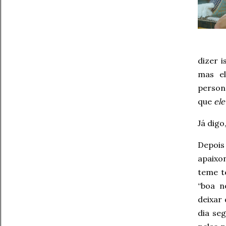
dizer 
mas el
persona
que
ele
Já dig
Depoi
apaixo
teme t
“boa n
deixar 
dia seg