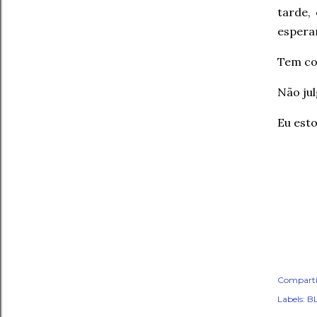
tarde,
espera
Tem co
Não jul
Eu est
Comparti
Labels:
BL