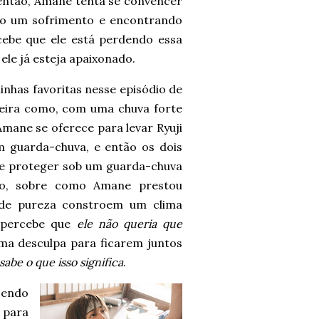
, então, Amane tenta se convencer
do um sofrimento e encontrando
ebe que ele está perdendo essa
 ele já esteja apaixonado.
nhas favoritas nesse episódio de
neira como, com uma chuva forte
mane se oferece para levar Ryuji
m guarda-chuva, e então os dois
e proteger sob um guarda-chuva
do, sobre como Amane prestou
e de pureza constroem um clima
 percebe que
ele não queria que
ma desculpa para ficarem juntos
sabe o que isso significa
.
cendo
 para