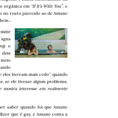
to orgânica em
“If It’s With You”
, e
iso no rosto parecido ao de Amane
á bem…
mitir
 água
uji o
 dois
 meio
mando
eles tiveram mais cedo”, quando
ue, se ele tivesse algum problema,
e mostra interesse em realmente
quer saber quando foi que Amane
dizer que é gay, e Amane conta a