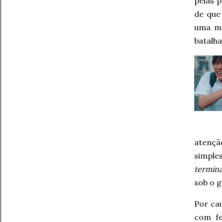
pelas p
de qu
uma ma
batalh
atençã
simpl
termin
sob o 
Por ca
com fe