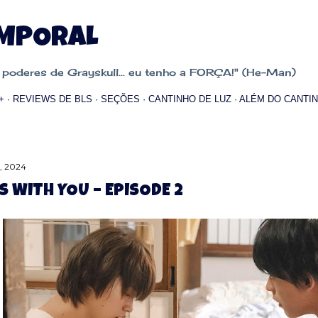
Pular para o conteúdo principal
EMPORAL
oderes de Grayskull... eu tenho a FORÇA!" (He-Man)
+
REVIEWS DE BLS
SEÇÕES
CANTINHO DE LUZ
ALÉM DO CANTIN
2, 2024
T’S WITH YOU – EPISODE 2