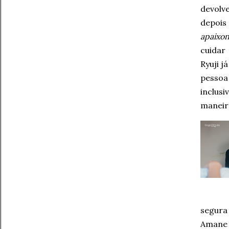
devolv
depoi
apaixo
cuidar 
Ryuji j
pessoa 
inclus
maneira
segura
Amane 