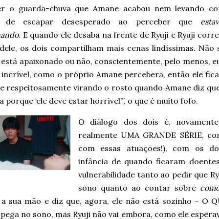
er o guarda-chuva que Amane acabou nem levando co
s de escapar desesperado ao perceber que
esta
nando
. E quando ele desaba na frente de Ryuji e Ryuji corr
dele, os dois compartilham mais cenas lindíssimas. Não s
á está apaixonado ou não, conscientemente, pelo menos, e
incrível, como o próprio Amane percebera, então ele fica 
ive respeitosamente virando o rosto quando Amane diz que
 porque ‘ele deve estar horrível’”, o que é muito fofo.
O diálogo dos dois é, novamente,
realmente UMA GRANDE SÉRIE, com 
com essas atuações!), com os doi
infância de quando ficaram doente
vulnerabilidade tanto ao pedir que Ry
sono quanto ao contar sobre
como 
 a sua mão e diz que, agora, ele não está sozinho – O
pega no sono, mas Ryuji não vai embora, como ele espera