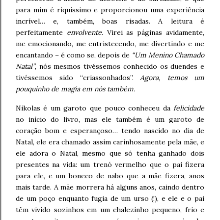
para mim é riquíssimo e proporcionou uma experiência
incrível… e, também, boas risadas. A leitura é
perfeitamente
envolvente
. Virei as páginas avidamente,
me emocionando, me entristecendo, me divertindo e me
encantando – é como se, depois de
“Um Menino Chamado
Natal”
, nós mesmos tivéssemos conhecido os duendes e
tivéssemos sido “criassonhados”.
Agora, temos um
pouquinho de magia em nós também.
Nikolas é um garoto que pouco conheceu da
felicidade
no início do livro, mas ele também é um garoto de
coração bom e esperançoso… tendo nascido no dia de
Natal, ele era chamado assim carinhosamente pela mãe, e
ele adora o Natal, mesmo que só tenha ganhado dois
presentes na vida: um trenó vermelho que o pai fizera
para ele, e um boneco de nabo que a mãe fizera, anos
mais tarde. A mãe morrera há alguns anos, caindo dentro
de um poço enquanto fugia de um urso (!), e ele e o pai
têm vivido sozinhos em um chalezinho pequeno, frio e