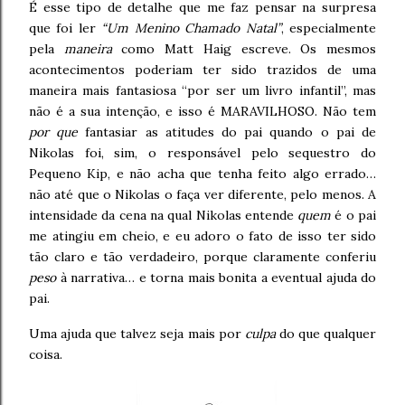
É esse tipo de detalhe que me faz pensar na surpresa
que foi ler
“Um Menino Chamado Natal”
, especialmente
pela
maneira
como Matt Haig escreve. Os mesmos
acontecimentos poderiam ter sido trazidos de uma
maneira mais fantasiosa “por ser um livro infantil”, mas
não é a sua intenção, e isso é MARAVILHOSO. Não tem
por que
fantasiar as atitudes do pai quando o pai de
Nikolas foi, sim, o responsável pelo sequestro do
Pequeno Kip, e não acha que tenha feito algo errado…
não até que o Nikolas o faça ver diferente, pelo menos. A
intensidade da cena na qual Nikolas entende
quem
é o pai
me atingiu em cheio, e eu adoro o fato de isso ter sido
tão claro e tão verdadeiro, porque claramente conferiu
peso
à narrativa… e torna mais bonita a eventual ajuda do
pai.
Uma ajuda que talvez seja mais por
culpa
do que qualquer
coisa.