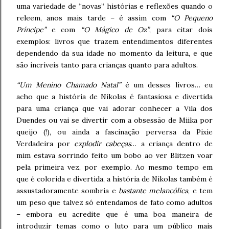
uma variedade de “novas” histórias e reflexões quando o
releem, anos mais tarde – é assim com
“O Pequeno
Príncipe”
e com
“O Mágico de Oz”
, para citar dois
exemplos: livros que trazem entendimentos diferentes
dependendo da sua idade no momento da leitura, e que
são incríveis tanto para crianças quanto para adultos.
“Um Menino Chamado Natal”
é um desses livros… eu
acho que a história de Nikolas é fantasiosa e divertida
para uma criança que vai adorar conhecer a Vila dos
Duendes ou vai se divertir com a obsessão de Miika por
queijo (!), ou ainda a fascinação perversa da Pixie
Verdadeira por
explodir cabeças
… a criança dentro de
mim estava sorrindo feito um bobo ao ver Blitzen voar
pela primeira vez, por exemplo. Ao mesmo tempo em
que é colorida e divertida, a história de Nikolas também é
assustadoramente sombria e
bastante melancólica
, e tem
um peso que talvez só entendamos de fato como adultos
– embora eu acredite que é uma boa maneira de
introduzir temas como o luto para um público mais