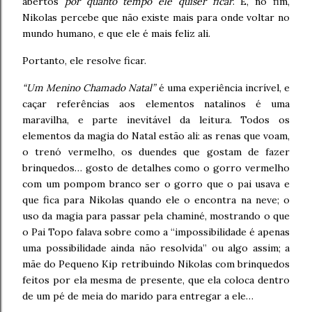
abertos
por quanto tempo ele quiser ficar
. E, no fim,
Nikolas percebe que não existe mais para onde voltar no
mundo humano, e que ele é mais feliz ali.
Portanto, ele resolve ficar.
“Um Menino Chamado Natal”
é uma experiência incrível, e
caçar referências aos elementos natalinos é uma
maravilha, e parte inevitável da leitura. Todos os
elementos da magia do Natal estão ali: as renas que voam,
o trenó vermelho, os duendes que gostam de fazer
brinquedos… gosto de detalhes como o gorro vermelho
com um pompom branco ser o gorro que o pai usava e
que fica para Nikolas quando ele o encontra na neve; o
uso da magia para passar pela chaminé, mostrando o que
o Pai Topo falava sobre como a “impossibilidade é apenas
uma possibilidade ainda não resolvida” ou algo assim; a
mãe do Pequeno Kip retribuindo Nikolas com brinquedos
feitos por ela mesma de presente, que ela coloca dentro
de um pé de meia do marido para entregar a ele…