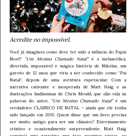
Acredite no impossível.
Você já imaginou como deve ter sido a infância do Papai
Noel?
“Um Menino Chamado Natal”
é a melancólica,
divertida, impossível e mágica história de Nikolas, um
garoto de 12 anos que viria a ser conhecido como “Pai
Natal”, depois de uma aventura espetacular. Com a
narrativa cativante e inesperada de Matt Haig e as
ilustrações lindíssimas de Chris Mould, que
dão vida
às
palavras do autor,
“Um Menino Chamado Natal”
é um
verdadeiro CLÁSSICO DE NATAL – ainda que ele tenha
sido lançado em 2015. Quem disse que um livro precisa
ser muito antigo para ser um clássico? Extremamente
criativo e ocasionalmente surpreendente, Matt Haig
constrói uma narrativa que traz assuntos sérios, ao