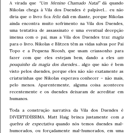
A virada que
“Um Menino Chamado Natal”
dá quando
Nikolas chega à Vila dos Duendes é palpável… eu não
diria que o livro fica
feliz
dali em diante, porque Nikolas
ainda encontra muito sofrimento na Vila dos Duendes,
uma tentativa de assassinato e uma eventual decepção
imensa com o pai, mas a Vila dos Duendes traz
magia
para o livro. Nikolas e Blitzen têm as vidas salvas por Pai
Topo e a Pequena Noosh, que usam criassonho para
fazer com que eles estejam bem, dando a eles
um
pouquinho da magia dos duendes
… algo que não é bem
visto pelos duendes, porque eles não são exatamente as
criaturinhas que Nikolas esperava conhecer – não mais,
pelo menos. Aparentemente, alguma coisa aconteceu
recentemente e os duendes deixaram de acreditar em
humanos.
Toda a construção narrativa da Vila dos Duendes é
DIVERTIDÍSSIMA. Matt Haig brinca justamente com
a
quebra de expectativa
quando nós temos duendes mal-
humorados, ou forçadamente mal-humorados, em uma