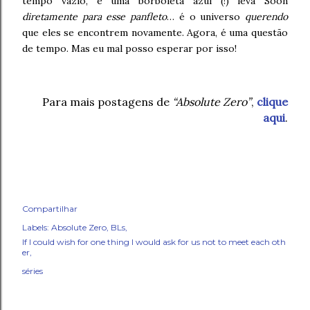
tempo vazio, e uma borboleta azul (!) leva Soon
diretamente para esse panfleto
… é o universo
querendo
que eles se encontrem novamente. Agora, é uma questão
de tempo. Mas eu mal posso esperar por isso!
Para mais postagens de
“Absolute Zero”
,
clique
aqui
.
Compartilhar
Labels:
Absolute Zero
BLs
If I could wish for one thing I would ask for us not to meet each oth
er
séries