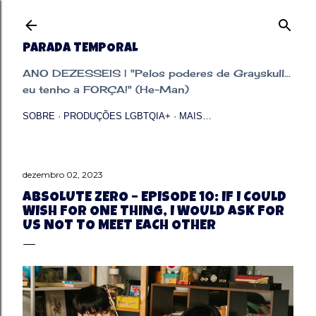
Pular para o conteúdo principal
PARADA TEMPORAL
ANO DEZESSEIS | "Pelos poderes de Grayskull...
eu tenho a FORÇA!" (He-Man)
SOBRE
PRODUÇÕES LGBTQIA+
MAIS…
dezembro 02, 2023
ABSOLUTE ZERO – EPISODE 10: IF I COULD
WISH FOR ONE THING, I WOULD ASK FOR
US NOT TO MEET EACH OTHER