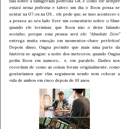
fala sobre a famigerada poltrona G8, e como
ele sempre
estará nessa poltrona
e talvez um dia o Soon possa se
sentar na G7 ou na G9… ele pede que, se isso acontecer e
a pessoa ao seu lado fizer um comentário sobre o filme
quando ele terminar, que Soon não o deixe falando
sozinho, porque
essa pessoa será ele
.
“Absolute Zero”
entrega muita emoção em momentos-chave perfeitos!
Depois disso, Ongsa permite que mais uma parte da
história se apague: a noite dos meteoros, quando Ongsa
pediu Soon em namoro… e, em paralelo,
flashes
nos
recordam de como as coisas foram originalmente, como
gostaríamos que elas seguissem sendo sem colocar a
vida de ambos em risco depois de 10 anos.