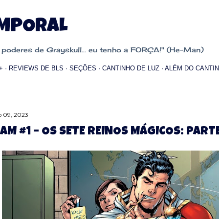
Pular para o conteúdo principal
EMPORAL
oderes de Grayskull... eu tenho a FORÇA!" (He-Man)
+
REVIEWS DE BLS
SEÇÕES
CANTINHO DE LUZ
ALÉM DO CANTIN
 09, 2023
AM #1 – OS SETE REINOS MÁGICOS: PARTE