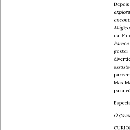
Depois
explora
encontr
Mágicos
da Fam
Parece
goste
diver
assusta
parec
Mas Ma
para
vo
Especi
O gover
CURIO