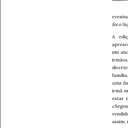
eventu
foi o S
A edi
aprese
um ano 
irmãos
diver
famíli
uma fam
irmã m
estar 
chegou
vendid
assim,