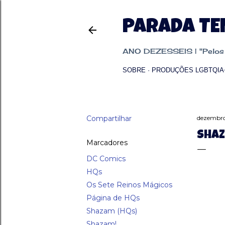
PARADA T
ANO DEZESSEIS | "Pelos p
SOBRE
PRODUÇÕES LGBTQIA
Compartilhar
dezembro
SHAZ
Marcadores
DC Comics
HQs
Os Sete Reinos Mágicos
Página de HQs
Shazam (HQs)
Shazam!