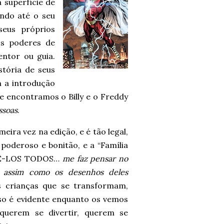
 superfície de
ando até o seu
eus próprios
os poderes de
ntor ou guia.
stória de seus
m a introdução
 e encontramos o Billy e o Freddy
ssoas
.
eira vez na edição, e é tão legal,
, poderoso e bonitão, e a “Família
 VÊ-LOS TODOS…
me faz pensar no
, assim como os desenhos deles
 crianças que se transformam,
sso é evidente enquanto os vemos
querem se divertir, querem se