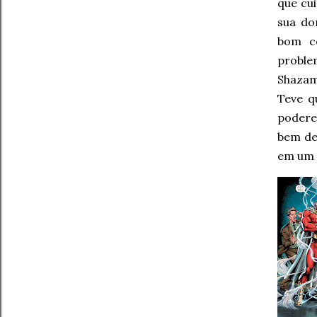
que cu
sua do
bom co
proble
Shazam
Teve q
podere
bem def
em um 