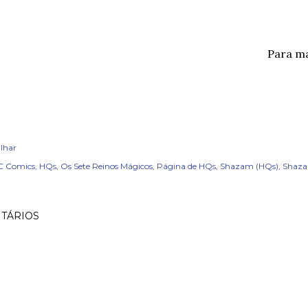
Para m
lhar
C Comics
HQs
Os Sete Reinos Mágicos
Página de HQs
Shazam (HQs)
Shaz
TÁRIOS