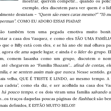
mostrar, querem competir… quando os polic
exemplo, eles discutem para ver quem é o líd
almente desistam –
“Quem são esses caras mesmo?” “Tô m
uperman”
. COMO EU ADORO ESSAS PIADAS!
ção também tem uma pegada emotiva muito bonit
ntar a casa dos Vasquez, e como eles SÃO UMA FAMÍLIA
que o Billy está com eles, e se há ano ele mal olhava pa
, agora ele
ama
aquele lugar, e ainda é o
líder
do grupo. El
tem, comem lasanha como um grupo, discutem o no
a, até chegarem ao “Família Shazam”…
afinal de contas, el
ília, e se sentem assim mais que nunca
. Nesse sentido,
ais velha, QUE É TRISTE E LINDO, ao mesmo tempo. A v
na cadeia”, como ela diz, e ser acolhida na casa dos 
 há pouco tempo
, e os dois viram uma família
salvando 
o…os traços daquelas poucas páginas de
flashback
são bem
 mais definidos, E ESTÃO MUITO BELOS!