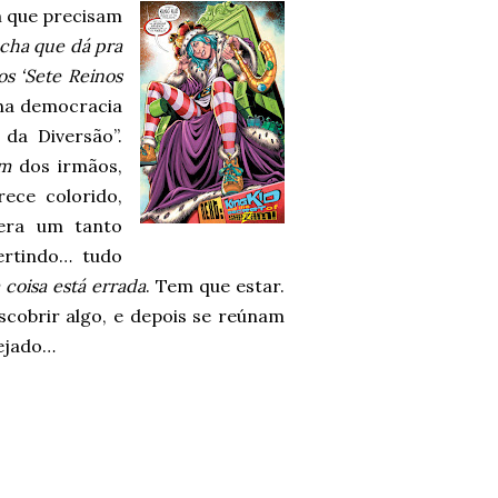
m que precisam
 Acha que dá pra
s ‘Sete Reinos
 na democracia
 da Diversão”.
em
dos irmãos,
ece colorido,
 era um tanto
ertindo… tudo
 coisa está errada
. Tem que estar.
cobrir algo, e depois se reúnam
nejado…