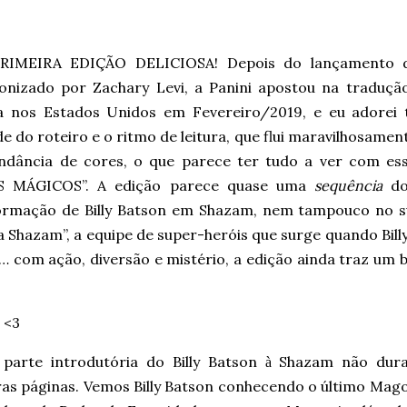
RIMEIRA EDIÇÃO DELICIOSA! Depois do lançamento d
onizado por Zachary Levi, a Panini apostou na tradução
a nos Estados Unidos em Fevereiro/2019, e eu adorei 
de do roteiro e o ritmo de leitura, que flui maravilhosame
ndância de cores, o que parece ter tudo a ver com e
S MÁGICOS”. A edição parece quase uma
sequência
do
ormação de Billy Batson em Shazam, nem tampouco no 
a Shazam”, a equipe de super-heróis que surge quando Bil
… com ação, diversão e mistério, a edição ainda traz um 
! <3
 parte introdutória do Billy Batson
Shazam não dura
à
ras páginas. Vemos Billy Batson conhecendo o último Mago