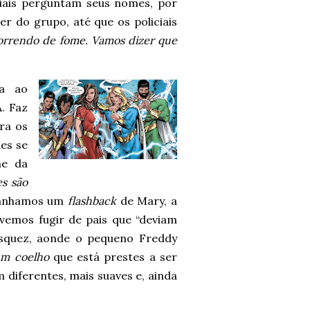
iais perguntam seus nomes, por
er do grupo, até que os policiais
orrendo de fome. Vamos dizer que
a ao
. Faz
ra os
es se
me da
es são
 ganhamos um
flashback
de Mary, a
emos fugir de pais que “deviam
Vasquez, aonde o pequeno Freddy
um coelho
que está prestes a ser
 diferentes, mais suaves e, ainda