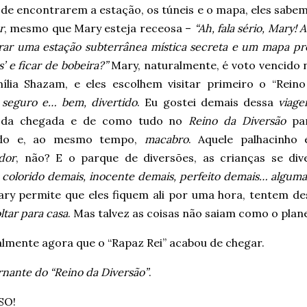
 de encontrarem a estação, os túneis e o mapa, eles sabe
r
, mesmo que Mary esteja receosa –
“Ah, fala sério, Mary!
ar uma estação subterrânea mística secreta e um mapa pro
’ e ficar de bobeira?”
Mary, naturalmente, é voto vencido
ília Shazam, e eles escolhem visitar primeiro o “Reino
 seguro e… bem, divertido
. Eu gostei demais dessa
viag
i da chegada e de como tudo no
Reino da Diversão
par
tido e, ao mesmo tempo,
macabro
. Aquele palhacinho
dor
, não? E o parque de diversões, as crianças se div
e
colorido demais, inocente demais, perfeito demais… alguma
ry permite que eles fiquem ali por uma hora, tentem des
ltar para casa
. Mas talvez as coisas não saiam como o pla
almente agora que o “Rapaz Rei” acabou de chegar.
nante do “Reino da Diversão”
.
SO!