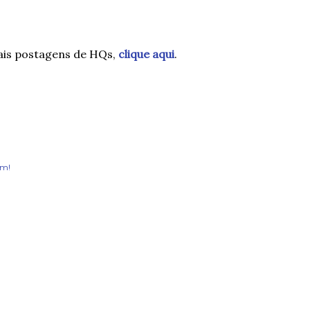
ais postagens de HQs,
clique aqui
.
am!