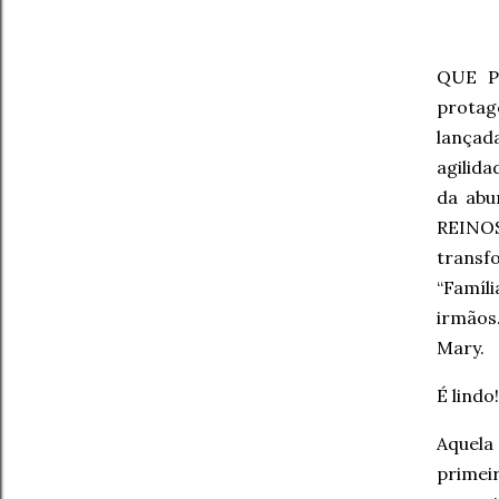
QUE P
protag
lançad
agilida
da abu
REINO
transf
“Famíli
irmãos
Mary.
É lindo
Aquela
primei