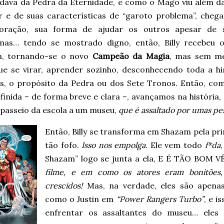
idava da Pedra da Eternidade, e como o Mago viu além da
r e de suas características de “garoto problema”, cheg
ração, sua forma de ajudar os outros apesar de s
mas… tendo se mostrado digno, então, Billy recebeu 
, tornando-se o novo
Campeão da Magia
, mas sem me
ue se virar, aprender sozinho, desconhecendo toda a hi
s, o propósito da Pedra ou dos Sete Tronos. Então, co
inida – de forma breve e clara –, avançamos na história,
passeio da escola a um museu,
que é assaltado por umas pe
Então, Billy se transforma em Shazam pela prim
tão fofo.
Isso nos empolga
. Ele vem todo
f*da
Shazam” logo se junta a ela, E É TÃO BOM
filme, e em como os atores eram bonitões
crescidos!
Mas, na verdade, eles são apenas
como o Justin em
“Power Rangers Turbo”
, e i
enfrentar os assaltantes do museu… eles 