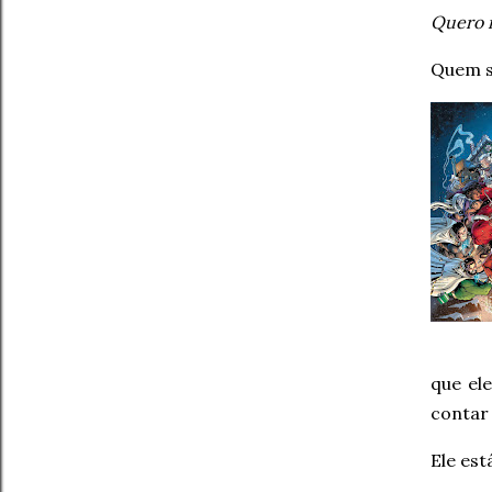
Quero 
Quem s
que el
contar
Ele es