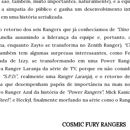
 são, também, muito importantes, naturalmente), e a equip
 a simpatia do público e ganha um desenvolvimento int
em uma história serializada.
o retorno dos seis Rangers que já conhecíamos de
“Dino
melia assumindo a liderança da equipe e, portanto, 
ha, enquanto Zayto se transforma no Zenith Ranger),
“C
ambém tem algumas surpresas interessantes, como Fe
ada de Izzy, se transformando em uma Power Rang
ra Ranger Laranja da série de TV, porque eu não consid
e
“S.P.D.”
, realmente uma
Ranger Laranja
), e o retorno d
ia que desempenham papéis de importância na mais nov
ro Ranger Azul da história de
“Power Rangers”
; Mick Kani
teel”
; e Heckyl, finalmente morfando na série como o Ran
COSMIC FURY RANGERS