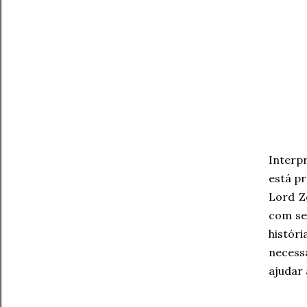
Interp
está p
Lord 
com se
histór
necess
ajudar 