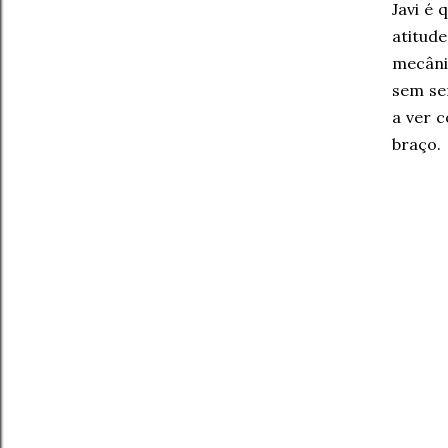
Javi é
atitud
mecânic
sem se
a ver 
braço.