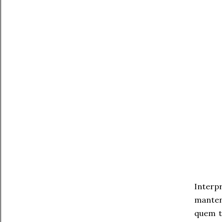
Interp
manten
quem t