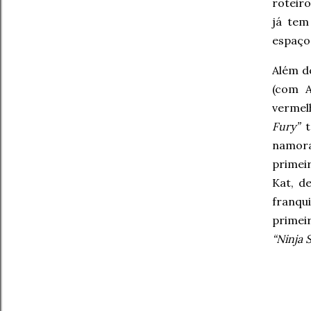
roteiro
já tem
espaço 
Além d
(com A
vermel
Fury”
t
namor
primei
Kat, d
franqu
primei
“Ninja S