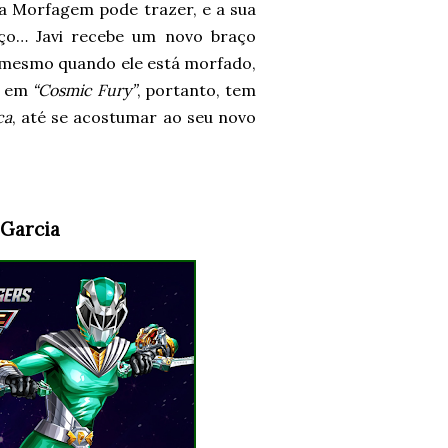
a Morfagem pode trazer, e a sua
aço… Javi recebe um novo braço
al mesmo quando ele está morfado,
m em
“Cosmic Fury”
, portanto, tem
ca
, até se acostumar ao seu novo
 Garcia