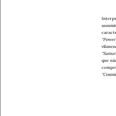
Interp
assumi
caract
“Power
vilane
“Samura
que nã
compet
“Cosmic