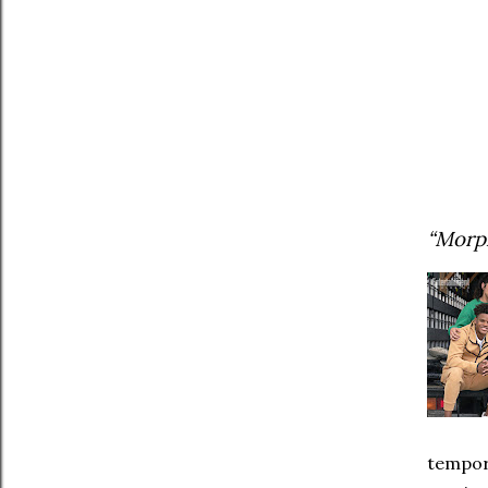
“Morph
tempor