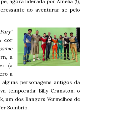
e, agora liderada por Amelia (!),
eressante ao aventurar-se pelo
 Fury”
a cor
osmic
rn, a
er (a
ero a
e alguns personagens antigos da
a temporada: Billy Cranston, o
ck, um dos Rangers Vermelhos de
ger Sombrio.