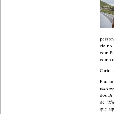
perso
ela no
com Be
como e
Curioso
Enquan
estives
dos Di
de
“Th
que aq