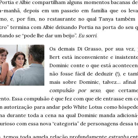
Portia e Albie compartilham alguns momentos bacanas de
a-manhã, depois em um passeio em família que os leva
simo, e, por fim, no restaurante no qual Tanya também
tro” termina com Albie deixando Portia na porta do seu q
ando se “pode lhe dar um beijo”.
Eu sorri
.
Os demais Di Grasso, por sua vez,
Bert está inconveniente e insiste
Dominic conte o que está acontecen
não fosse fácil de deduzir (!), e 
mais sobre Dominic, talvez… afinal
compulsão por sexo
, que certam
nto. Essa compulsão é que fez com que ele entrasse em co
m autorização para andar pelo White Lotus como hóspede
ina durante toda a cena na qual Dominic manda adicioná-
curioso com essa nova “categoria” de personagens dessa 
m, temos toda aquela relação profundamente
estranha
ent