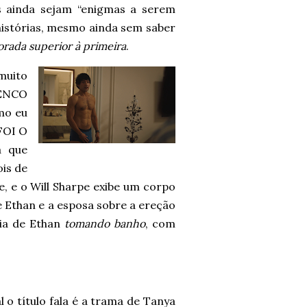
s ainda sejam “enigmas a serem
istórias, mesmo ainda sem saber
orada superior à primeira
.
muito
LENCO
mo eu
FOI O
a que
is de
, e o Will Sharpe exibe um corpo
e Ethan e a esposa sobre a ereção
cia de Ethan
tomando banho
, com
l o título fala é a trama de Tanya