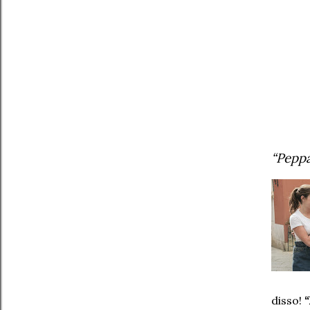
“Peppa
disso!