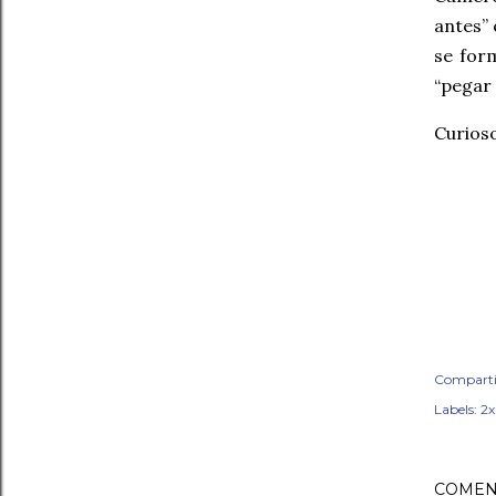
antes” 
se for
“pegar
Curioso
Comparti
Labels:
2
COMEN