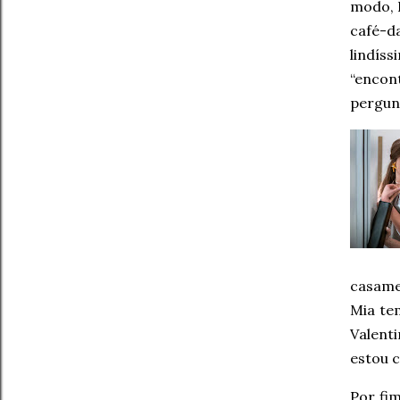
modo, 
café-d
lindís
“encon
pergunt
casame
Mia te
Valent
estou 
Por fi