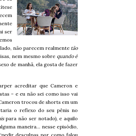
títese
recem
mente
i ser
temos
ro lado, não parecem realmente
tão
coisas, nem mesmo sobre
quando é
sexo de manhã, ela gosta de fazer
Harper acreditar que Cameron e
stas – e eu não sei como isso vai
, Cameron trocou de shorts em um
aria o reflexo do seu pênis no
is
para não ser notado), e aquilo
lguma maneira… nesse episódio,
pedir desculpas por como falou