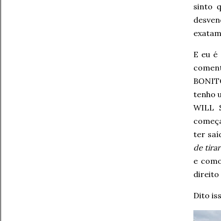
sinto 
desven
exatam
E eu é
coment
BONITO
tenho 
WILL 
começa
ter sa
de tirar
e como
direito
Dito i