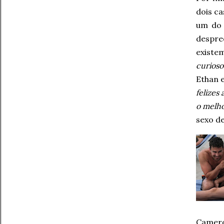
dois ca
um do 
despre
existe
curioso
Ethan 
felizes 
o melh
sexo de
Camero