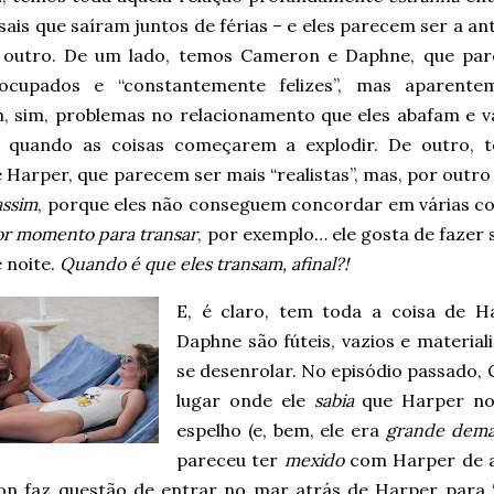
sais que saíram juntos de férias – e eles parecem ser a an
outro. De um lado, temos Cameron e Daphne, que pa
ocupados e “constantemente felizes”, mas aparente
m, sim, problemas no relacionamento que eles abafam e va
quando as coisas começarem a explodir. De outro, 
e Harper, que parecem ser mais “realistas”, mas, por out
assim
, porque eles não conseguem concordar em várias 
or momento para transar
, por exemplo… ele gosta de fazer 
 noite.
Quando é que eles transam, afinal?!
E, é claro, tem toda a coisa de 
Daphne são fúteis, vazios e materiali
se desenrolar. No episódio passado
lugar onde ele
sabia
que Harper not
espelho (e, bem, ele era
grande dema
pareceu ter
mexido
com Harper de a
n faz questão de entrar no mar atrás de Harper para “