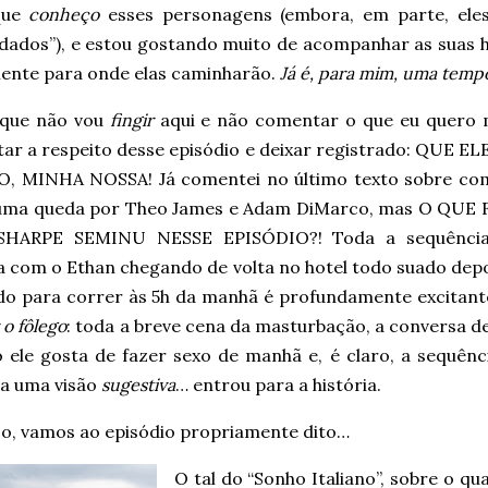
que
conheço
esses personagens (embora, em parte, ele
dados”), e estou gostando muito de acompanhar as suas h
ente para onde elas caminharão.
Já é, para mim, uma temp
 que não vou
fingir
aqui e não comentar o que eu quero 
ar a respeito desse episódio e deixar registrado: QUE E
, MINHA NOSSA! Já comentei no último texto sobre co
uma queda por Theo James e Adam DiMarco, mas O QUE 
SHARPE SEMINU NESSE EPISÓDIO?! Toda a sequênci
 com o Ethan chegando de volta no hotel todo suado depo
ído para correr às 5h da manhã é profundamente excitante
 o fôlego
: toda a breve cena da masturbação, a conversa d
 ele gosta de fazer sexo de manhã e, é claro, a sequên
 a uma visão
sugestiva
… entrou para a história.
sso, vamos ao episódio propriamente dito…
O tal do “Sonho Italiano”, sobre o qua