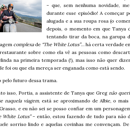
– que, sem nenhuma novidade, me 
durante esse episódio! A começar p
alugada e a sua roupa rosa (o coment
depois, o momento em que Tanya di
tentando tirar da boca, na garupa
nagem
complexa
de
“The White Lotus”
… há certa verdade em
 restaurante sobre como ela vê as pessoas como descartá
linda na primeira temporada (!), mas isso não quer dizer
le foi ou que ela mereça ser enganada como está sendo.
 pelo futuro dessa trama.
to isso, Portia, a assistente de Tanya que Greg
não queri
se naquela viagem
, está se aproximando de Albie, o mais
 Grasso, e eu não sei se posso confiar em um personagem
e White Lotus”
– então, estou fazendo de tudo para não d
uele sorriso lindo e aquelas covinhas me convençam. De