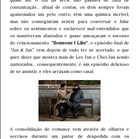
quase até o fim da série não passava de
falta de
comunicação
… afinal de contas, os dois sempre foram
apaixonados um pelo outro, têm uma química incrível,
mas não conseguiram sentar para conversar e falar
sobre os sentimentos e esclarecer mal-entendidos que
os mantiveram afastados e quase ameaçaram o sucesso
do relacionamento.
“Someone I Like”
, o episódio final de
“Jun & Jun”
, vem depois de tudo ter se acertado, o que
quer dizer que mostra mais de Lee Jun e Choi Jun sendo
namorados
… consequentemente, é um episódio delicioso
de se assistir, e eles arrasam como casal.
A consolidação do romance vem através de olhares e
sorrisos durante um jantar de despedida com os