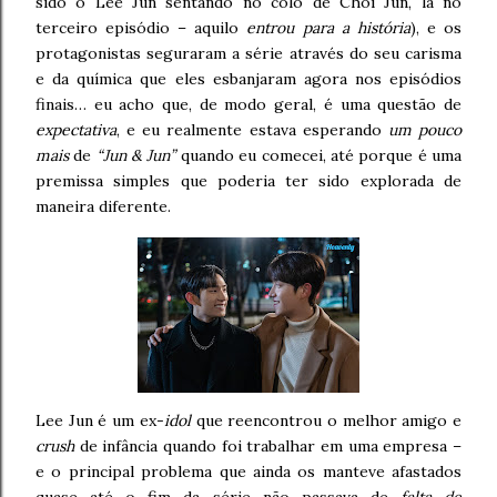
sido o Lee Jun sentando no colo de Choi Jun, lá no
terceiro episódio – aquilo
entrou para a história
), e os
protagonistas seguraram a série através do seu carisma
e da química que eles esbanjaram agora nos episódios
finais… eu acho que, de modo geral, é uma questão de
expectativa
, e eu realmente estava esperando
um pouco
mais
de
“Jun & Jun”
quando eu comecei, até porque é uma
premissa simples que poderia ter sido explorada de
maneira diferente.
Lee Jun é um ex-
idol
que reencontrou o melhor amigo e
crush
de infância quando foi trabalhar em uma empresa –
e o principal problema que ainda os manteve afastados