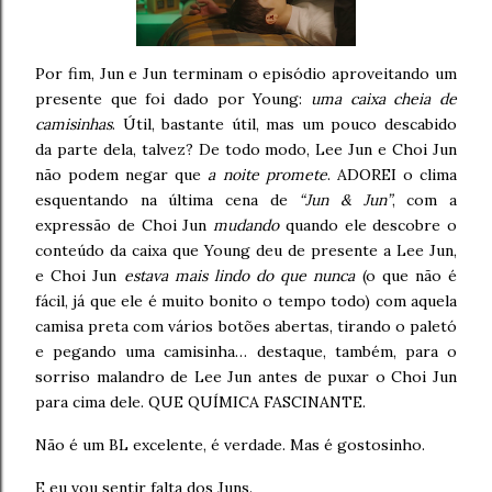
Por fim, Jun e Jun terminam o episódio aproveitando um
presente que foi dado por Young:
uma caixa cheia de
camisinhas
. Útil, bastante útil, mas um pouco descabido
da parte dela, talvez? De todo modo, Lee Jun e Choi Jun
não podem negar que
a noite promete
. ADOREI o clima
esquentando na última cena de
“Jun & Jun”
, com a
expressão de Choi Jun
mudando
quando ele descobre o
conteúdo da caixa que Young deu de presente a Lee Jun,
e Choi Jun
estava mais lindo do que nunca
(o que não é
fácil, já que ele é muito bonito o tempo todo) com aquela
camisa preta com vários botões abertas, tirando o paletó
e pegando uma camisinha… destaque, também, para o
sorriso malandro de Lee Jun antes de puxar o Choi Jun
para cima dele. QUE QUÍMICA FASCINANTE.
Não é um BL excelente, é verdade. Mas é gostosinho.
E eu vou sentir falta dos Juns.