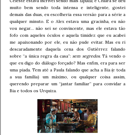
Celeste estava incrível sendo mais
tapada
, e Chiara se deu
muito bem sendo toda intensa e inteligente, gostei
demais das duas, eu escolheria essa versão para a série a
qualquer minuto. E o Alex estava uma gracinha, eu não
vou negar… não sei se convincente, mas ele estava tão
fofo com aqueles óculos e aquela timidez que eu acabei
me apaixonando por ele, eu não pude evitar. Mas eu ri
descaradamente daquela cena dos Gutiérrez falando
sobre “a única regra da casa”:
sem segredos
. Tá vendo o
que eu digo do diálogo forçado? Mas enfim, era para ser
uma piada. Tem até a Paula falando que acha a Bia (e toda
a sua família) um máximo, ou qualquer coisa assim,
querendo preparar um “jantar familiar” para convidar a
Bia e todos os Urquiza.