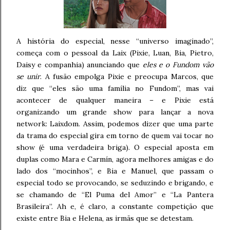
A história do especial, nesse “universo imaginado”,
começa com o pessoal da Laix (Pixie, Luan, Bia, Pietro,
Daisy e companhia) anunciando que
eles e o Fundom vão
se unir
. A fusão empolga Pixie e preocupa Marcos, que
diz que “eles são uma família no Fundom”, mas vai
acontecer de qualquer maneira – e Pixie está
organizando um grande show para lançar a nova
network: Laixdom. Assim, podemos dizer que uma parte
da trama do especial gira em torno de quem vai tocar no
show (é uma verdadeira briga). O especial aposta em
duplas como Mara e Carmín, agora melhores amigas e do
lado dos “mocinhos”, e Bia e Manuel, que passam o
especial todo se provocando, se seduzindo e brigando, e
se chamando de “El Puma del Amor” e “La Pantera
Brasileira”. Ah e, é claro, a constante competição que
existe entre Bia e Helena, as irmãs que se detestam.