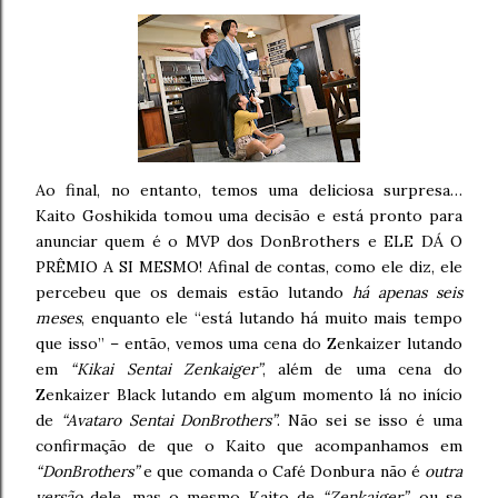
Ao final, no entanto, temos uma deliciosa surpresa…
Kaito Goshikida tomou uma decisão e está pronto para
anunciar quem é o MVP dos DonBrothers e ELE DÁ O
PRÊMIO A SI MESMO! Afinal de contas, como ele diz, ele
percebeu que os demais estão lutando
há apenas seis
meses
, enquanto ele “está lutando há muito mais tempo
que isso” – então, vemos uma cena do Zenkaizer lutando
em
“Kikai Sentai Zenkaiger”
, além de uma cena do
Zenkaizer Black lutando em algum momento lá no início
de
“Avataro Sentai DonBrothers”
. Não sei se isso é uma
confirmação de que o Kaito que acompanhamos em
“DonBrothers”
e que comanda o Café Donbura não é
outra
versão
dele, mas o mesmo Kaito de
“Zenkaiger”
, ou se