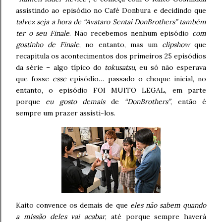
assistindo ao episódio no Café Donbura e decidindo que
talvez seja a hora de “Avataro Sentai DonBrothers” também
ter o seu Finale
. Não recebemos nenhum episódio
com
gostinho de Finale
, no entanto, mas um
clipshow
que
recapitula os acontecimentos dos primeiros 25 episódios
da série – algo típico do
tokusatsu
, eu só não esperava
que fosse
esse
episódio… passado o choque inicial, no
entanto, o episódio FOI MUITO LEGAL, em parte
porque
eu gosto demais
de
“DonBrothers”
, então é
sempre um prazer assisti-los.
Kaito convence os demais de que
eles não sabem quando
a missão deles vai acabar
, até porque sempre haverá