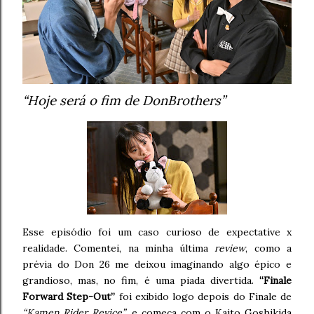
“Hoje será o fim de DonBrothers”
Esse episódio foi um caso curioso de expectative x
realidade. Comentei, na minha última
review
, como a
prévia do Don 26 me deixou imaginando algo épico e
grandioso, mas, no fim, é uma piada divertida.
“Finale
Forward Step-Out”
foi exibido logo depois do Finale de
“Kamen Rider Revice”
, e começa com o Kaito Goshikida