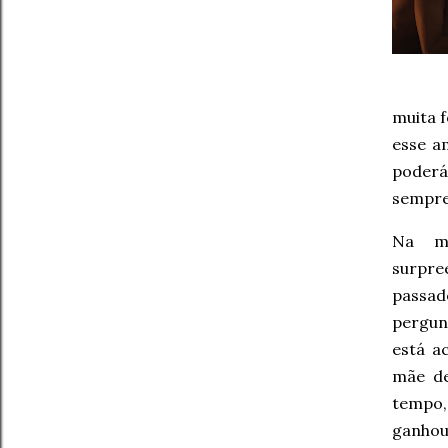
muita 
esse a
poderá
sempre 
Na ma
surpre
passado
pergunt
está a
mãe de
tempo,
ganhou