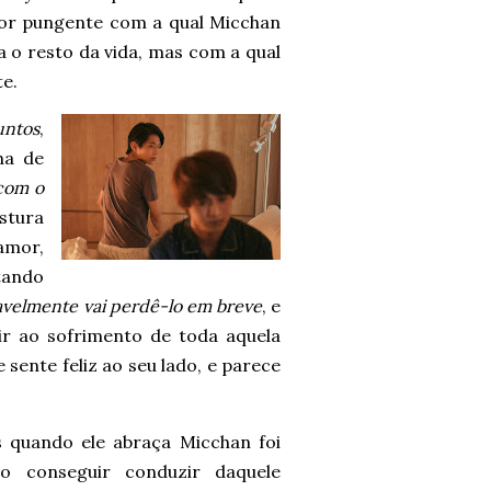
dor pungente com a qual Micchan
a o resto da vida, mas com a qual
te.
untos
,
ha de
com o
stura
amor,
tando
avelmente vai perdê-lo em breve
, e
ir ao sofrimento de toda aquela
sente feliz ao seu lado, e parece
s quando ele abraça Micchan foi
ao conseguir conduzir daquele