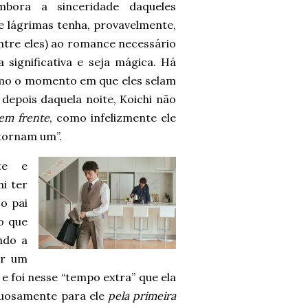
bora a sinceridade daqueles
e lágrimas tenha, provavelmente,
entre eles) ao romance necessário
 significativa e seja mágica. Há
omo o momento em que eles selam
depois daquela noite, Koichi não
 em frente
, como infelizmente ele
 tornam um”.
te e
i ter
o pai
 o que
do a
or um
 foi nesse “tempo extra” que ela
tuosamente para ele
pela primeira