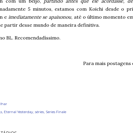
n com um beijo,
partindo antes que ele acordasse, dep
madamente 5 minutos, estamos com Koichi desde o pr
n e
imediatamente se apaixonou
, até o último momento em
e partir desse mundo de maneira definitiva.
imo BL. Recomendadíssimo.
Para mais postagens
lhar
s
Eternal Yesterday
séries
Series Finale