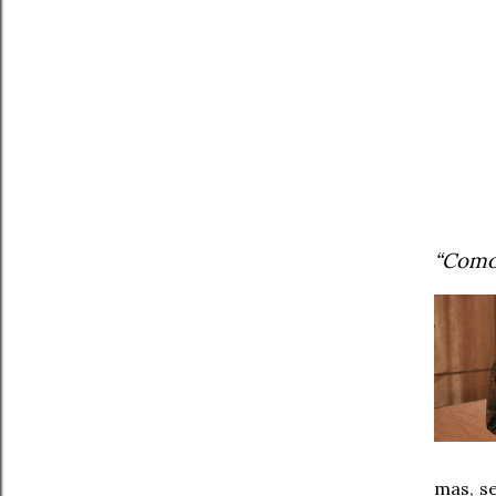
“Como 
mas, s