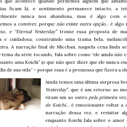
im que acontece quando perdemos alguém que amamo
as ficam lá, o sentimento permanece intacto, a tri
velmente nunca nos abandona, mas é algo com o
emos a conviver, porque
não existe outra opção
… é algo 
exo, e
“Eternal Yesterday”
trouxe essa proposta de ma
 e cuidadosa, construindo uma trama bela, melancól
eira. A narração final de Micchan, naquela cena linda 
-tema da série tocando, fala sobre como “ele ainda não 
uanto ama Koichi” (o que não quer dizer que ele nunca enc
dia de sua vida” – porque essa é a promessa que fizera a el
Ainda temos uma última surpresa bre
Yesterday”
, que é um retorno ao m
viram um ao outro
pela primeira vez
de Koichi
… é emocionante voltar a 
narração dessa vez, e revisitar 
enquanto Koichi fala sobre o amor