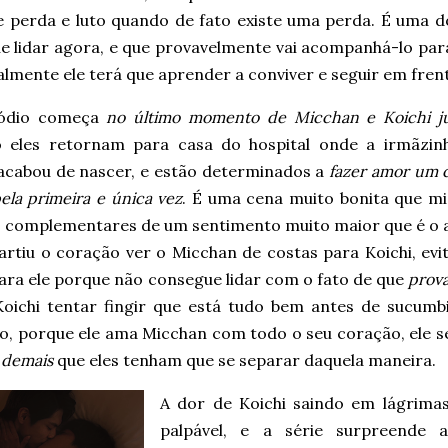
de perda e luto quando de fato existe uma perda. É uma 
ue lidar agora, e que provavelmente vai acompanhá-lo par
lmente ele terá que aprender a conviver e seguir em fren
sódio começa
no último momento de Micchan e Koichi j
 eles retornam para casa do hospital onde a irmãzin
 acabou de nascer, e estão determinados a
fazer amor um 
ela primeira e única vez
. É uma cena muito bonita que mi
s complementares de um sentimento muito maior que é o 
artiu o coração ver o Micchan de costas para Koichi, evi
para ele porque não consegue lidar com o fato de que
prov
Koichi tentar fingir que está tudo bem antes de sucumb
o, porque ele ama Micchan com todo o seu coração, ele se 
o
demais
que eles tenham que se separar daquela maneira.
A dor de Koichi saindo em lágrima
palpável, e a série surpreende 