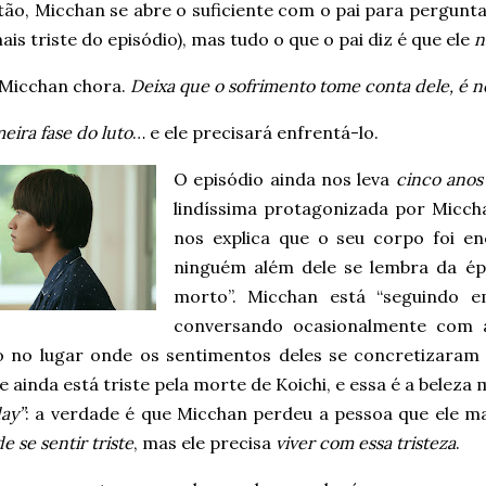
ntão, Micchan se abre o suficiente com o pai para pergunta
ais triste do episódio), mas tudo o que o pai diz é que ele
n
 Micchan chora.
Deixa que o sofrimento tome conta dele, é n
meira fase do luto
… e ele precisará enfrentá-lo.
O episódio ainda nos leva
cinco anos
lindíssima protagonizada por Miccha
nos explica que o seu corpo foi 
ninguém além dele se lembra da é
morto”. Micchan está “seguindo e
conversando ocasionalmente com a
o no lugar onde os sentimentos deles se concretizaram e
e ainda está triste pela morte de Koichi, e essa é a beleza
ay”
: a verdade é que Micchan perdeu a pessoa que ele ma
e se sentir triste
, mas ele precisa
viver com essa tristeza
.