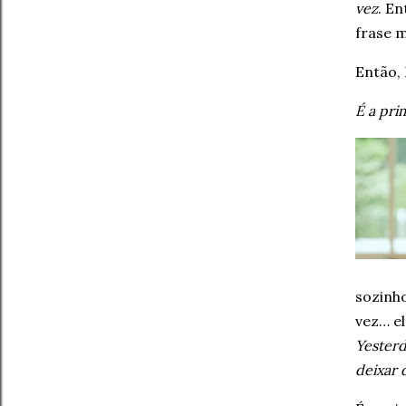
vez
. E
frase m
Então,
É a pri
sozinh
vez… el
Yesterd
deixar d