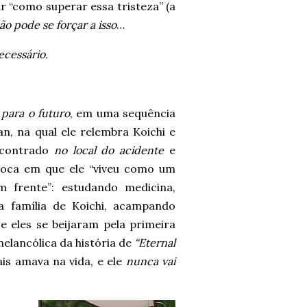
r “como superar essa tristeza” (a
ão pode se forçar a isso
…
ecessário.
 para o futuro
, em uma sequência
n, na qual ele relembra Koichi e
encontrado
no local do acidente
e
poca em que ele “viveu como um
m frente”: estudando medicina,
 família de Koichi, acampando
 eles se beijaram pela primeira
 melancólica da história de
“Eternal
is amava na vida, e ele
nunca vai