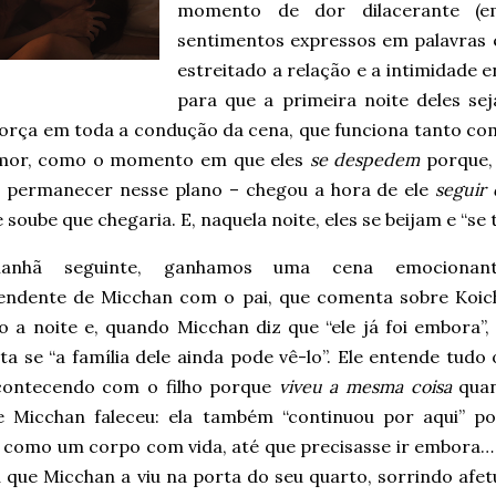
momento de dor dilacerante (em
sentimentos expressos em palavras 
estreitado a relação e a intimidade 
para que a primeira noite deles seja
força em toda a condução da cena, que funciona tanto c
mor, como o momento em que eles
se despedem
porque, 
 permanecer nesse plano – chegou a hora de ele
seguir
soube que chegaria. E, naquela noite, eles se beijam e “se
nhã seguinte, ganhamos uma cena emocionan
endente de Micchan com o pai, que comenta sobre Koich
 a noite e, quando Micchan diz que “ele já foi embora”, 
a se “a família dele ainda pode vê-lo”. Ele entende tudo
contecendo com o filho porque
viveu a mesma coisa
quan
 Micchan faleceu: ela também “continuou por aqui” p
 como um corpo com vida, até que precisasse ir embora… e
 que Micchan a viu na porta do seu quarto, sorrindo afe