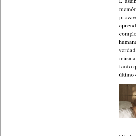
É ass
memóri
prova
aprend
compl
humana
verdad
música
tanto q
último 