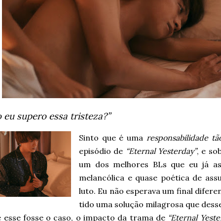
eu supero essa tristeza?”
Sinto que é uma
responsabilidade tã
episódio de
“Eternal Yesterday”
, e so
um dos melhores BLs que eu já as
melancólica e quase poética de as
luto. Eu não esperava um final diferen
tido uma solução milagrosa que desse 
e esse fosse o caso, o impacto da trama de
“Eternal Yeste