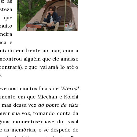
s: as
steza
 que
muito
neira
ica e
sentado em frente ao mar, com a
encontrou alguém que ele amasse
ontrará), e que “vai amá-lo até o
e.
ve nos minutos finais de
“Eternal
omento em que Micchan e Koichi
, mas dessa vez
do ponto de vista
ouvir sua voz, tomando conta da
alguns momentos-chave do casal
 e as memórias, e se despede de