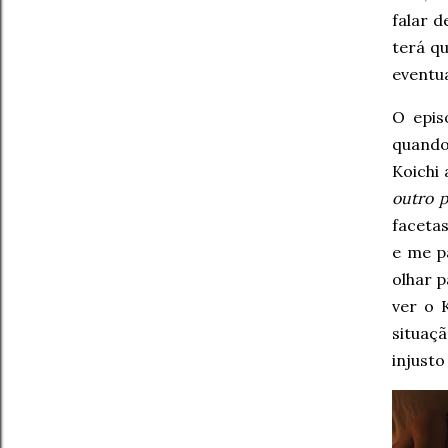
falar 
terá q
eventua
O epi
quando
Koichi
outro p
faceta
e me p
olhar 
ver o 
situaçã
injust