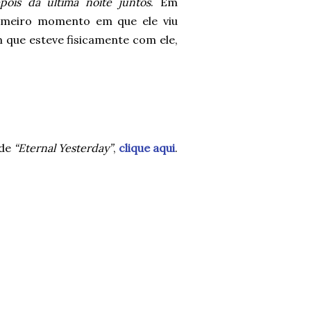
ois da última noite juntos
. Em
imeiro momento em que ele viu
 que esteve fisicamente com ele,
 de
“Eternal Yesterday”
,
clique aqui
.