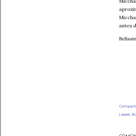
Miccha
aproxi
Miccha
antes d
Belíss
Comparti
Labels:
BL