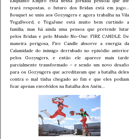
Enquanto Kinjiro está nessa jornada pessoal que lhe
trará respostas, o futuro dos Bridan está em jogo…
Bouquet se uniu aos Gozyugers e agora trabalha na Vila
TegaSword, e TegaJune está muito bem curtindo a
família, mas há ainda uma pessoa que pretende lutar
pelos Bridan e pelo Mundo No-One: FIRE CANDLE. De
maneira perigosa, Fire Candle absorve a energia da
Calamidade do inimigo derrubado no episódio anterior
pelos Gozyugers, e então ele aparece mais tarde
parcialmente transformado – e sendo um novo desafio
para os Gozyugers que acreditavam que a batalha deles
contra o mal tinha chegado ao fim e que eles podiam
ficar apenas envolvidos na Batalha dos Anéis…