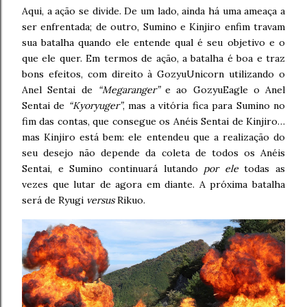
Aqui, a ação se divide. De um lado, ainda há uma ameaça a
ser enfrentada; de outro, Sumino e Kinjiro enfim travam
sua batalha quando ele entende qual é seu objetivo e o
que ele quer. Em termos de ação, a batalha é boa e traz
bons efeitos, com direito à GozyuUnicorn utilizando o
Anel Sentai de
“Megaranger”
e ao GozyuEagle o Anel
Sentai de
“Kyoryuger”
, mas a vitória fica para Sumino no
fim das contas, que consegue os Anéis Sentai de Kinjiro…
mas Kinjiro está bem: ele entendeu que a realização do
seu desejo não depende da coleta de todos os Anéis
Sentai, e Sumino continuará lutando
por ele
todas as
vezes que lutar de agora em diante. A próxima batalha
será de Ryugi
versus
Rikuo.