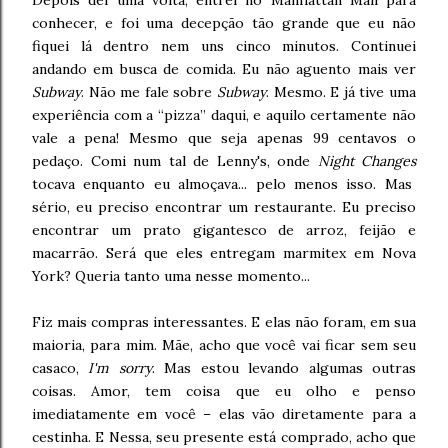
conhecer, e foi uma decepção tão grande que eu não
fiquei lá dentro nem uns cinco minutos. Continuei
andando em busca de comida. Eu não aguento mais ver
Subway
. Não me fale sobre
Subway
. Mesmo. E já tive uma
experiência com a “pizza” daqui, e aquilo certamente não
vale a pena! Mesmo que seja apenas 99 centavos o
pedaço. Comi num tal de Lenny's, onde
Night Changes
tocava enquanto eu almoçava... pelo menos isso. Mas
sério, eu preciso encontrar um restaurante. Eu preciso
encontrar um prato gigantesco de arroz, feijão e
macarrão. Será que eles entregam marmitex em Nova
York? Queria tanto uma nesse momento...
Fiz mais compras interessantes. E elas não foram, em sua
maioria, para mim. Mãe, acho que você vai ficar sem seu
casaco,
I'm sorry
. Mas estou levando algumas outras
coisas. Amor, tem coisa que eu olho e penso
imediatamente em você – elas vão diretamente para a
cestinha. E Nessa, seu presente está comprado, acho que