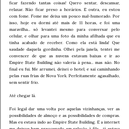
ficar fazendo tantas coisas! Quero sentar, descansar,
relaxar. Não ficar preso a horários. E outra, eu estou
com fome. Fome me deixa um pouco mal-humorado. Por
isso, hoje eu dormi até mais de 11 horas, e foi uma
maravilha... só levantei mesmo para conversar pelo
celular, e olhar para uma foto da minha afilhada que eu
tinha acabado de receber. Como ela está linda! Que
saudade daquela gordinha. Olhei pela janela, tentei me
convencer de que as nuvens estavam baixas e ir ao
Empire State Building não valeria à pena... mas não. No
final eu fui. Me arrumei, deixei o hotel, e saí caminhando
pelas ruas frias de Nova York. Perfeitamente agasalhado,
sem sentir frio.
Até chegar lá.
Foi legal dar uma volta por aquelas vizinhanças, ver as
possibilidades de almoço e as possibilidades de compras.
Mas eu estava indo ao Empire State Building. E a internet
me deixou bem preocupado em relação à fila... já estava