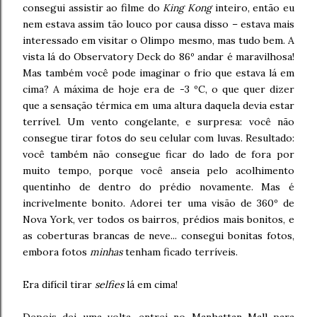
consegui assistir ao filme do
King Kong
inteiro, então eu
nem estava assim tão louco por causa disso – estava mais
interessado em visitar o Olimpo mesmo, mas tudo bem. A
vista lá do Observatory Deck do 86º andar é maravilhosa!
Mas também você pode imaginar o frio que estava lá em
cima? A máxima de hoje era de -3 ºC, o que quer dizer
que a sensação térmica em uma altura daquela devia estar
terrível. Um vento congelante, e surpresa: você não
consegue tirar fotos do seu celular com luvas. Resultado:
você também não consegue ficar do lado de fora por
muito tempo, porque você anseia pelo acolhimento
quentinho de dentro do prédio novamente. Mas é
incrivelmente bonito. Adorei ter uma visão de 360º de
Nova York, ver todos os bairros, prédios mais bonitos, e
as coberturas brancas de neve... consegui bonitas fotos,
embora fotos
minhas
tenham ficado terríveis.
Era difícil tirar
selfies
lá em cima!
Depois dei uma volta, entrei no Manhattan Mall para