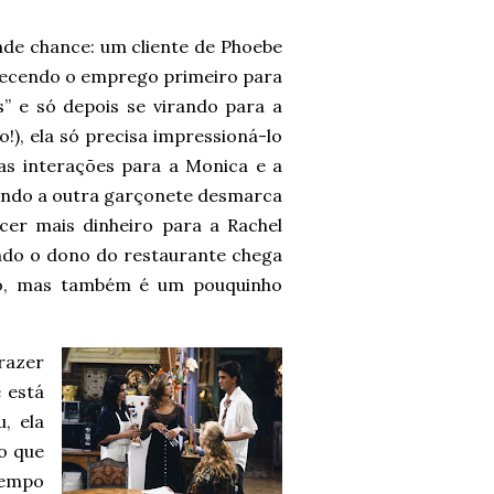
nde chance: um cliente de Phoebe
erecendo o emprego primeiro para
s” e só depois se virando para a
), ela só precisa impressioná-lo
as interações para a Monica e a
uando a outra garçonete desmarca
cer mais dinheiro para a Rachel
ndo o dono do restaurante chega
io, mas também é um pouquinho
razer
 está
, ela
o que
tempo