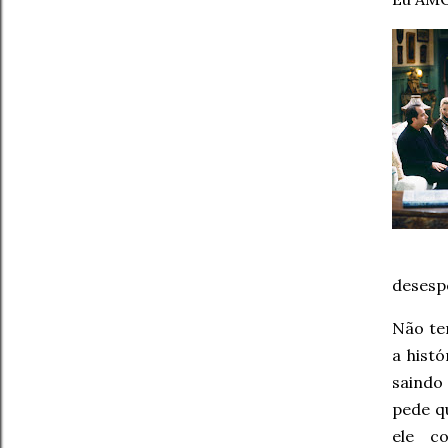
desesp
Não t
a hist
saindo
pede q
ele c