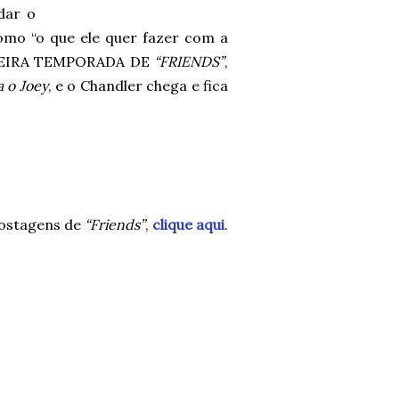
dar o
como “o que ele quer fazer com a
RIMEIRA TEMPORADA DE
“FRIENDS”
,
 o Joey
, e o Chandler chega e fica
postagens de
“Friends”
,
clique aqui
.