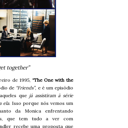
get together”
reiro de 1995,
“The One with the
ódio de
“Friends”
, e é um episódio
 aqueles que
já assistiram à série
a ela
. Isso porque nós vemos um
uanto da Monica enfrentando
as, que tem tudo a ver com
andler recebe uma proposta que