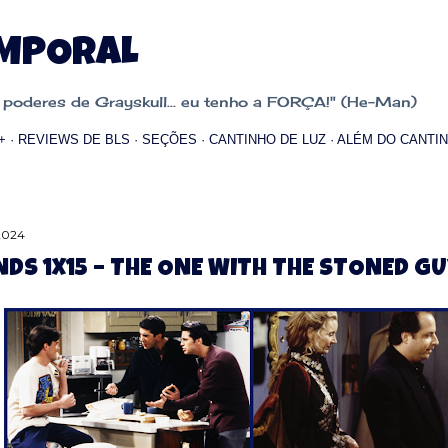
Pular para o conteúdo principal
EMPORAL
oderes de Grayskull... eu tenho a FORÇA!" (He-Man)
+
REVIEWS DE BLS
SEÇÕES
CANTINHO DE LUZ
ALÉM DO CANTIN
 2024
NDS 1X15 – THE ONE WITH THE STONED G