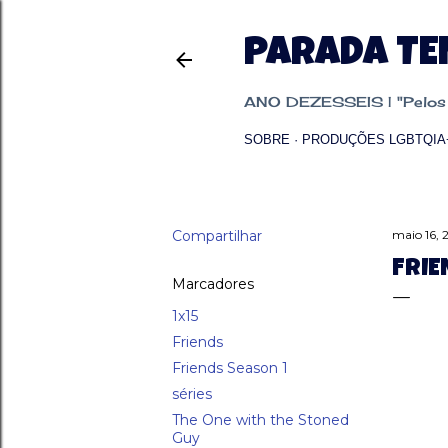
PARADA T
ANO DEZESSEIS | "Pelos p
SOBRE
PRODUÇÕES LGBTQIA
Compartilhar
maio 16,
FRIE
Marcadores
1x15
Friends
Friends Season 1
séries
The One with the Stoned
Guy