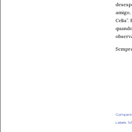
desesp
amigo,
Celia”
quando
observa
Sempre
Comparti
Labels:
1x