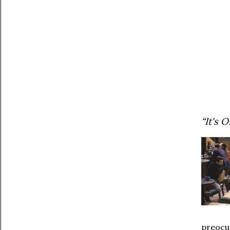
“It's 
preocu