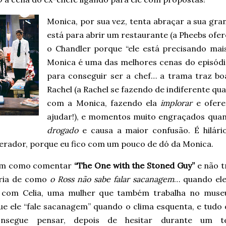
Monica, por sua vez, tenta abraçar a sua gra
está para abrir um restaurante (a Pheebs of
o Chandler porque “ele está precisando mai
Monica é uma das melhores cenas do episódio!
para conseguir ser a chef… a trama traz bo
Rachel (a Rachel se fazendo de indiferente q
com a Monica, fazendo ela
implorar
e ofere
ajudar!), e momentos muito engraçados qua
drogado
e causa a maior confusão. É hilár
erador, porque eu fico com um pouco de dó da Monica.
em como comentar
“The One with the Stoned Guy”
e não t
ória de como
o Ross não sabe falar sacanagem
… quando ele
 com Celia, uma mulher que também trabalha no museu
ue ele “fale sacanagem” quando o clima esquenta, e tudo 
onsegue pensar, depois de hesitar durante um 