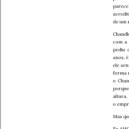
parece
acredi
de um 
Chandl
com a 
pediu 
anos, 
ele se
forma m
o Chan
porque
altura,
o empr
Mas que
Eu AMO