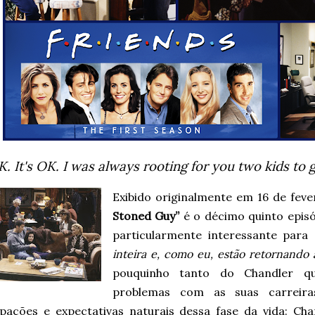
OK. It's OK. I was always rooting for you two kids to 
Exibido originalmente em 16 de feve
Stoned Guy”
é o décimo quinto epis
particularmente interessante para
inteira e, como eu, estão retornando 
pouquinho tanto do Chandler q
problemas com as suas carreir
pações e expectativas naturais dessa fase da vida: Ch