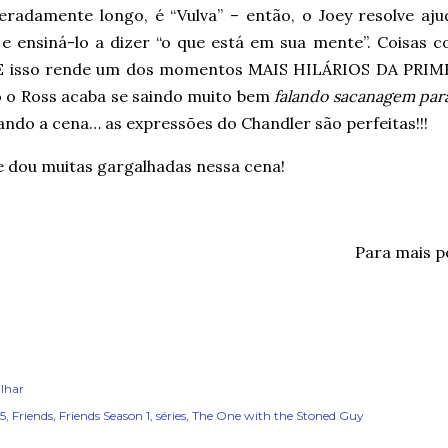
eradamente longo, é “Vulva” – então, o Joey resolve aju
 e ensiná-lo a dizer “o que está em sua mente”. Coisas 
. E isso rende um dos momentos MAIS HILÁRIOS DA P
 o Ross acaba se saindo muito bem
falando sacanagem para
ndo a cena… as expressões do Chandler são perfeitas!!!
 dou muitas gargalhadas nessa cena!
Para mais 
lhar
15
Friends
Friends Season 1
séries
The One with the Stoned Guy