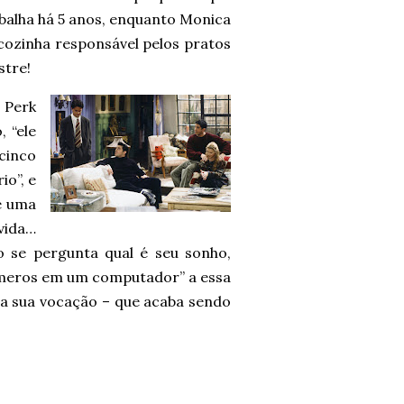
abalha há 5 anos, enquanto Monica
 cozinha responsável pelos pratos
stre!
 Perk
 “ele
cinco
o”, e
e uma
 vida…
o se pergunta qual é seu sonho,
números em um computador” a essa
r a sua vocação – que acaba sendo