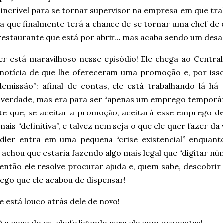
 incrível para se tornar supervisor na empresa em que tr
ta que finalmente terá a chance de se tornar uma chef de
restaurante que está por abrir… mas acaba sendo um desa
er está maravilhoso nesse episódio! Ele chega ao Central
notícia de que lhe ofereceram uma promoção e, por isso,
demissão”: afinal de contas, ele está trabalhando lá há 
é verdade, mas era para ser “apenas um emprego temporári
nte que, se aceitar a promoção, aceitará esse emprego d
ais “definitiva”, e talvez nem seja o que ele quer fazer da
dler entra em uma pequena “crise existencial” enquant
 achou que estaria fazendo algo mais legal que “digitar 
 então ele resolve procurar ajuda e, quem sabe, descobri
ego que ele acabou de dispensar!
 está louco atrás dele de novo!
 a cena do ex-chefe ligando para ele com propostas!