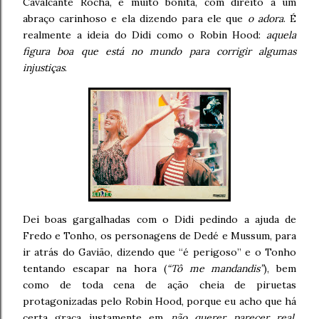
Cavalcante Rocha, é muito bonita, com direito a um
abraço carinhoso e ela dizendo para ele que
o adora
. É
realmente a ideia do Didi como o Robin Hood:
aquela
figura boa que está no mundo para corrigir algumas
injustiças
.
Dei boas gargalhadas com o Didi pedindo a ajuda de
Fredo e Tonho, os personagens de Dedé e Mussum, para
ir atrás do Gavião, dizendo que “é perigoso” e o Tonho
tentando escapar na hora (
“Tô me mandandis”
), bem
como de toda cena de ação cheia de piruetas
protagonizadas pelo Robin Hood, porque eu acho que há
certa graça justamente em
não querer parecer real
,