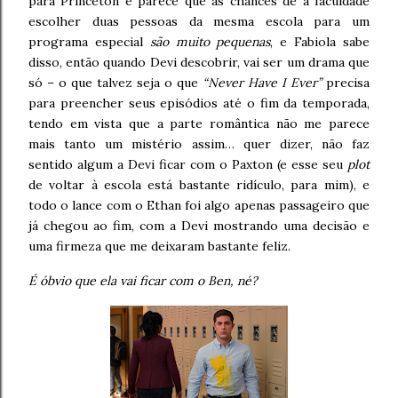
para Princeton e parece que as chances de a faculdade
escolher duas pessoas da mesma escola para um
programa especial
são muito pequenas
, e Fabiola sabe
disso, então quando Devi descobrir, vai ser um drama que
só – o que talvez seja o que
“Never Have I Ever”
precisa
para preencher seus episódios até o fim da temporada,
tendo em vista que a parte romântica não me parece
mais tanto um mistério assim… quer dizer, não faz
sentido algum a Devi ficar com o Paxton (e esse seu
plot
de voltar à escola está bastante ridículo, para mim), e
todo o lance com o Ethan foi algo apenas passageiro que
já chegou ao fim, com a Devi mostrando uma decisão e
uma firmeza que me deixaram bastante feliz.
É óbvio que ela vai ficar com o Ben, né?