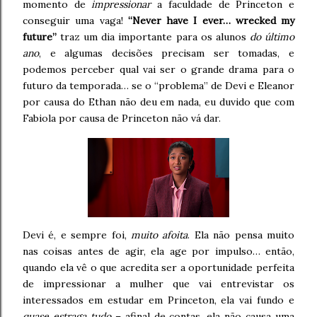
momento de
impressionar
a faculdade de Princeton e
conseguir uma vaga!
“Never have I ever… wrecked my
future”
traz um dia importante para os alunos
do último
ano
, e algumas decisões precisam ser tomadas, e
podemos perceber qual vai ser o grande drama para o
futuro da temporada… se o “problema” de Devi e Eleanor
por causa do Ethan não deu em nada, eu duvido que com
Fabiola por causa de Princeton não vá dar.
Devi é, e sempre foi,
muito afoita
. Ela não pensa muito
nas coisas antes de agir, ela age por impulso… então,
quando ela vê o que acredita ser a oportunidade perfeita
de impressionar a mulher que vai entrevistar os
interessados em estudar em Princeton, ela vai fundo e
quase estraga tudo
– afinal de contas, ela não causa uma