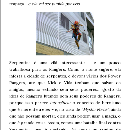
trapaça…
e ela vai ser punida por isso
.
Serpentina é uma vilã interessante – e um pouco
trabalhosa para os Rangers. Como o nome sugere, ela
infesta a cidade de serpentes, e devora vários dos Power
Rangers, até que Nick e Vida tenham que salvar os
amigos, mesmo estando sem seus poderes… gosto da
ideia de Rangers lutando sem seus poderes de Rangers,
porque isso parece
intensificar
o conceito de heroísmo
que é inerente a eles – e, no caso de
“Mystic Force”
, ainda
que não possam morfar, eles ainda podem usar a magia, o
que é grande coisa. Assim, vemos uma batalha final contra
Serpentina, que é destruída (já perdi as contas de