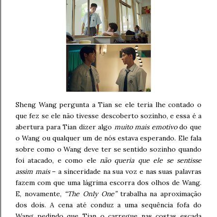
Sheng Wang pergunta a Tian se ele teria lhe contado o
que fez se ele não tivesse descoberto sozinho, e essa é a
abertura para Tian dizer algo
muito mais emotivo
do que
o Wang ou qualquer um de nós estava esperando. Ele fala
sobre como o Wang deve ter se sentido sozinho quando
foi atacado, e como ele
não queria que ele se sentisse
assim mais
– a sinceridade na sua voz e nas suas palavras
fazem com que uma lágrima escorra dos olhos de Wang.
E, novamente,
“The On1y One”
trabalha na aproximação
dos dois. A cena até conduz a uma sequência fofa do
Wang pedindo que Tian o carregue nas costas escada