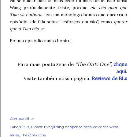
vai se mudar para lá, mais cedo ou mais tarde. Isso deixa
Wang profundamente triste, porque
ele não quer que
Tian vá embora
… em um monólogo bonito que encerra o
episódio, ele fala sobre “esforços em vão”, como
querer
que o Tian não vá
.
Foi um episódio muito bonito!
Para mais postagens de
“The On1y One”
,
clique
aqui
.
Visite também nossa página:
Reviews de BLs
Compartilhar
Labels:
BLs
Closed: Everything happened because of the wind
séries
The On1y One