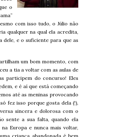
que o
rama”
mesmo com isso tudo, o Júlio não
a qualquer na qual ela acredita,
dele, e o suficiente para que as
ompartilham um bom momento, com
eu a tia a voltar com as aulas de
as participem do concurso! Eles
edem, e é aí que está começando
Temos até as meninas provocando
só fez isso porque gosta dela (!),
versa sincera e dolorosa com o
o sente a sua falta, quando ela
ar na Europa e nunca mais voltar,
e uma criança abandonada é bem