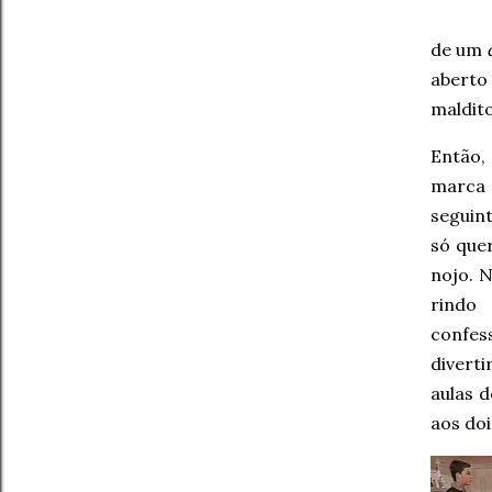
de um
aberto 
maldito
Então,
marca 
seguin
só quer
nojo. 
rindo 
confes
diverti
aulas 
aos doi