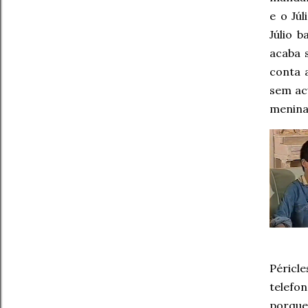
e o Jú
Júlio 
acaba 
conta 
sem ac
menin
Péricl
telefon
porque