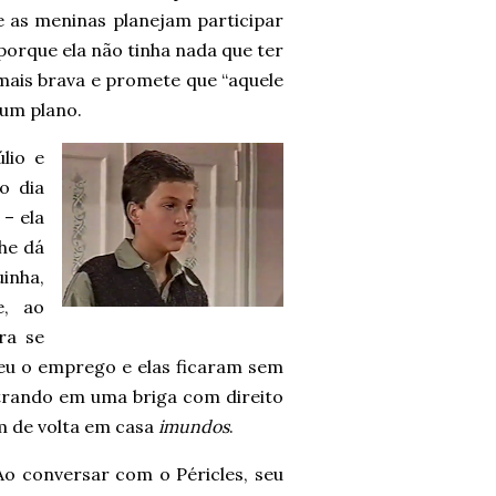
ue as meninas planejam participar
 porque ela não tinha nada que ter
a mais brava e promete que “aquele
 um plano.
lio e
o dia
– ela
lhe dá
inha,
e, ao
ra se
erdeu o emprego e elas ficaram sem
ntrando em uma briga com direito
m de volta em casa
imundos
.
 Ao conversar com o Péricles, seu