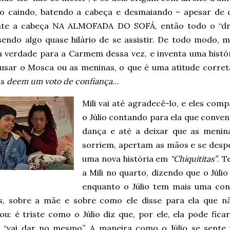
lio caindo, batendo a cabeça e desmaiando – apesar de 
bate a cabeça NA ALMOFADA DO SOFÁ, então todo o “d
sendo algo quase hilário de se assistir. De todo modo, 
a verdade para a Carmem dessa vez, e inventa uma históri
usar o Mosca ou as meninas, o que é uma atitude correta 
as
deem um voto de confiança
…
Mili vai até agradecê-lo, e eles c
o Júlio contando para ela que convenc
dança e até a deixar que as menin
sorriem, apertam as mãos e se desp
uma nova história em
“Chiquititas”
. 
a Mili no quarto, dizendo que o Júlio 
enquanto o Júlio tem mais uma con
es, sobre a mãe e sobre como ele disse para ela que nã
ou: é triste como o Júlio diz que, por ele, ela pode fic
 “vai dar no mesmo”. A maneira como o Júlio se sent