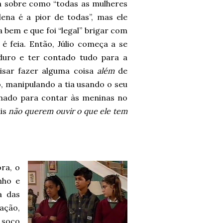
la sobre como “todas as mulheres
lena é a pior de todas”, mas ele
 bem e que foi “legal” brigar com
 é feia. Então, Júlio começa a se
duro e ter contado tudo para a
isar fazer alguma coisa
além
de
o, manipulando a tia usando o seu
nimado para contar às meninas no
ais
não querem ouvir o que ele tem
ra, o
nho e
a das
ação,
 soco