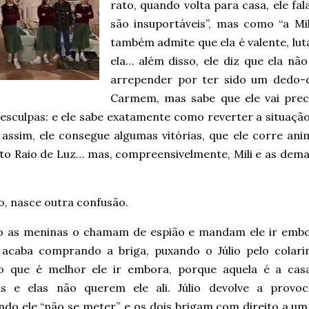
rato, quando volta para casa, ele fa
são insuportáveis”, mas como “a Mi
também admite que ela é valente, luta
ela… além disso, ele diz que ela não
arrepender por ter sido um dedo-
Carmem, mas sabe que ele vai prec
desculpas: e ele sabe exatamente como reverter a situaçã
, assim, ele consegue algumas vitórias, que ele corre a
to Raio de Luz… mas, compreensivelmente, Mili e as dem
o, nasce outra confusão.
 as meninas o chamam de espião e mandam ele ir embo
acaba comprando a briga, puxando o Júlio pelo colari
o que é melhor ele ir embora, porque aquela é a cas
s e elas não querem ele ali. Júlio devolve a provoc
do ele “não se meter”, e os dois brigam com direito a um