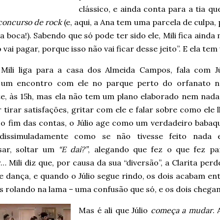
clássico, e ainda conta para a tia q
concurso de rock
(e, aqui, a Ana tem uma parcela de culpa,
a boca!). Sabendo que só pode ter sido ele, Mili fica aind
 vai pagar, porque isso não vai ficar desse jeito”. E ela tem
 Mili liga para a casa dos Almeida Campos, fala com Jú
um encontro com ele no parque perto do orfanato n
te, às 15h, mas ela não tem um plano elaborado nem nada 
 tirar satisfações, gritar com ele e falar sobre como ele 
No fim das contas, o Júlio age como um verdadeiro babaqu
dissimuladamente como se não tivesse feito nada 
sar, soltar um
“E daí?”
, alegando que fez o que fez pa
r… Mili diz que, por causa da sua “diversão”, a Clarita p
de dança, e quando o Júlio segue rindo, os dois acabam e
s rolando na lama – uma confusão que só, e os dois chega
Mas é ali que Júlio
começa a mudar
.