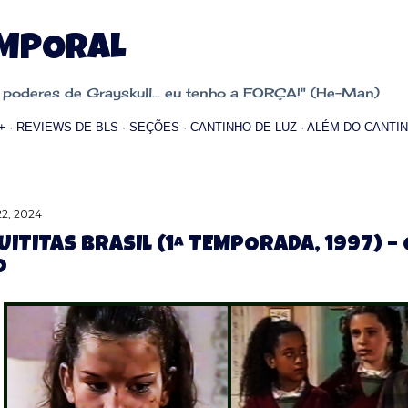
Pular para o conteúdo principal
EMPORAL
oderes de Grayskull... eu tenho a FORÇA!" (He-Man)
+
REVIEWS DE BLS
SEÇÕES
CANTINHO DE LUZ
ALÉM DO CANTIN
22, 2024
UITITAS BRASIL (1ª TEMPORADA, 1997) 
O