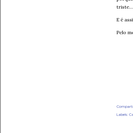
triste…
E é ass
Pelo m
Comparti
Labels:
Ca