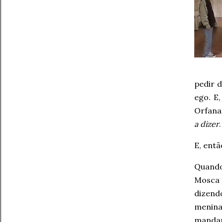
pedir 
ego. E
Orfana
a dizer
.
E, entã
Quando
Mosca 
dizend
menina
mandan