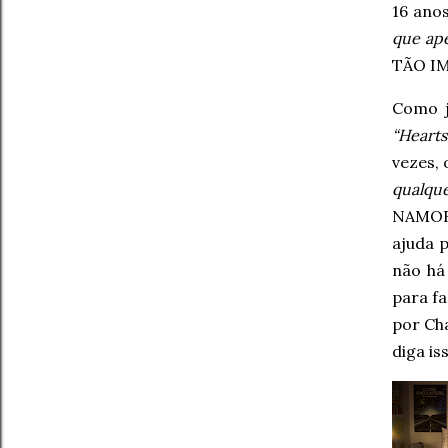
16 anos
que ap
TÃO IM
Como j
“Hearts
vezes,
qualqu
NAMORA
ajuda p
não há 
para f
por Cha
diga is