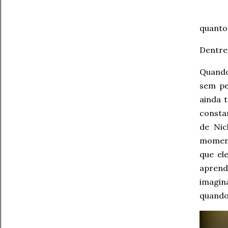
quanto 
Dentre 
Quando 
sem pe
ainda 
consta
de Nic
moment
que el
aprend
imagin
quando