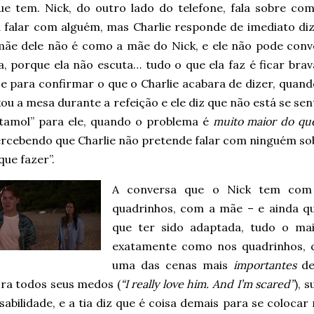
ue tem. Nick, do outro lado do telefone, fala sobre com
a falar com alguém, mas Charlie responde de imediato di
mãe dele não é como a mãe do Nick, e ele não pode conv
, porque ela não escuta… tudo o que ela faz é ficar brav
e para confirmar o que o Charlie acabara de dizer, quand
xou a mesa durante a refeição e ele diz que não está se sen
tamol” para ele, quando o problema é
muito maior do que
ercebendo que Charlie não pretende falar com ninguém sob
que fazer”.
A conversa que o Nick tem com 
quadrinhos, com a mãe – e ainda 
que ter sido adaptada, tudo o ma
exatamente como nos quadrinhos,
uma das cenas mais
importantes
d
ora todos seus medos (
“I really love him. And I’m scared”
), 
abilidade, e a tia diz que é coisa demais para se coloca