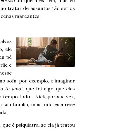
oloroso
do que a estreia, mas eu
ao tratar de assuntos tão sérios
s cenas marcantes.
alvez
, ele
eu pé
lie e
esse
no sofá, por exemplo, e imaginar
Eu te amo”
, que foi algo que eles
o tempo todo… Nick, por sua vez,
 sua família, mas tudo escurece
ida.
 que é psiquiatra, se ela já tratou