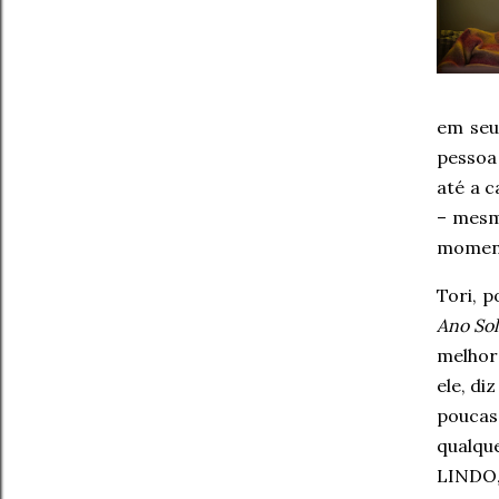
em seu
pessoa
até a 
– mesm
momen
Tori, 
Ano Sol
melhore
ele, di
poucas
qualqu
LINDO,