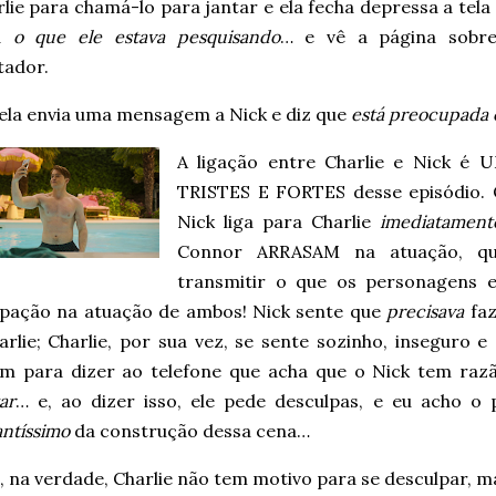
lie para chamá-lo para jantar e ela fecha depressa a tela
ca
o que ele estava pesquisando
… e vê a página sobre
ador.
 ela envia uma mensagem a Nick e diz que
está preocupada 
A ligação entre Charlie e Nick 
TRISTES E FORTES desse episódio.
Nick liga para Charlie
imediatament
Connor ARRASAM na atuação, qu
transmitir o que os personagens 
pação na atuação de ambos! Nick sente que
precisava
faz
arlie; Charlie, por sua vez, se sente sozinho, inseguro
m para dizer ao telefone que acha que o Nick tem raz
ar
… e, ao dizer isso, ele pede desculpas, e eu acho o
ntíssimo
da construção dessa cena…
 na verdade, Charlie não tem motivo para se desculpar, m