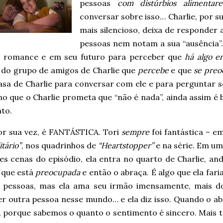
pessoas
com distúrbios alimentare
conversar sobre isso… Charlie, por su
mais silencioso, deixa de responder
pessoas nem notam a sua “ausência”.
 romance e em seu futuro para perceber que
há algo e
 do grupo de amigos de Charlie que
percebe
e que
se pre
casa de Charlie para conversar com ele e para perguntar 
o que o Charlie prometa que “não é nada”, ainda assim é
to.
por sua vez, é FANTÁSTICA. Tori
sempre
foi fantástica – e
itário”
, nos quadrinhos de
“Heartstopper”
e na série. Em um
s cenas do episódio, ela entra no quarto de Charlie, and
z que está
preocupada
e então o abraça. É algo que ela far
 pessoas, mas ela ama seu irmão imensamente, mais d
er outra pessoa nesse mundo… e ela diz isso. Quando o ab
 porque sabemos o quanto o sentimento é sincero. Mais t