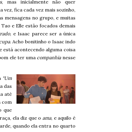
s
, mas inicialmente não quer
a vez, fica cada vez mais sozinho,
 as mensagens no grupo, e muitas
 Tao e Elle estão focados demais
rrado
, e Isaac parece ser a única
ocupa
. Acho bonitinho o Isaac indo
se está acontecendo alguma coisa
 bom ele ter uma
companhia
nesse
m
“Um
a das
a até
ia com
o que
raça, ela diz que o
ama
, e aquilo é
arde, quando ela entra no quarto