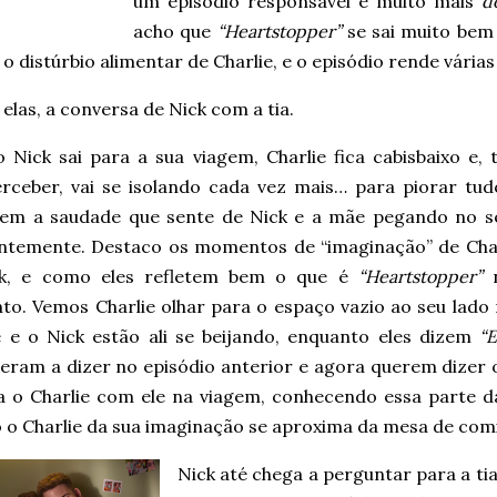
um episódio responsável e muito mais
d
acho que
“Heartstopper”
se sai muito bem 
o distúrbio alimentar de Charlie, e o episódio rende vária
elas, a conversa de Nick com a tia.
Nick sai para a sua viagem, Charlie fica cabisbaixo e, t
rceber, vai se isolando cada vez mais… para piorar tudo
tem a saudade que sente de Nick e a mãe pegando no s
ntemente. Destaco os momentos de “imaginação” de Char
k, e como eles refletem bem o que é
“Heartstopper”
n
o. Vemos Charlie olhar para o espaço vazio ao seu lado 
e e o Nick estão ali se beijando, enquanto eles dizem
“
eram a dizer no episódio anterior e agora querem dizer 
a o Charlie com ele na viagem, conhecendo essa parte da
 o Charlie da sua imaginação se aproxima da mesa de com
Nick até chega a perguntar para a tia,