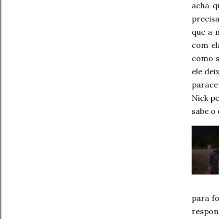
acha q
precis
que a 
com ela
como s
ele dei
parace
Nick p
sabe o 
para f
respons