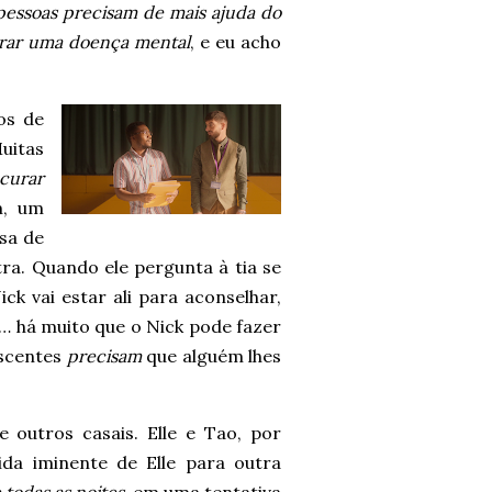
 pessoas precisam de mais ajuda do
rar uma doença mental
, e eu acho
os de
uitas
curar
m, um
sa de
ra. Quando ele pergunta à tia se
ck vai estar ali para aconselhar,
r… há muito que o Nick pode fazer
escentes
precisam
que alguém lhes
 outros casais. Elle e Tao, por
ida iminente de Elle para outra