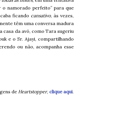
 todas as noites
, em uma tentativa
er o namorado perfeito” para que
 acaba ficando
cansativo
, às vezes,
almente têm uma conversa madura
a a casa da avó, como Tara sugeriu
ouk e o Sr. Ajayi, compartilhando
erendo ou não, acompanha esse
agens de
Heartstopper
,
clique aqui
.