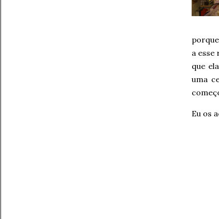
porque
a esse 
que el
uma c
começo
Eu os a