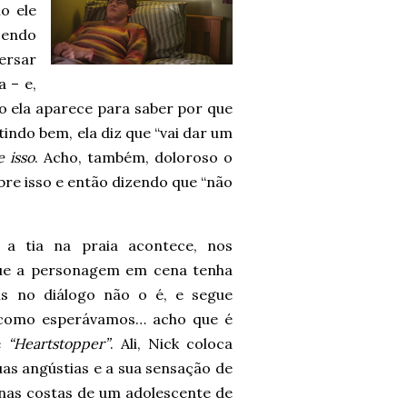
o ele
zendo
ersar
a – e,
o ela aparece para saber por que
tindo bem, ela diz que “vai dar um
 isso
. Acho, também, doloroso o
re isso e então dizendo que “não
a tia na praia acontece, nos
que a personagem em cena tenha
is no diálogo não o é, e segue
 como esperávamos… acho que é
e
“Heartstopper”
. Ali, Nick coloca
suas angústias e a sua sensação de
r nas costas de um adolescente de