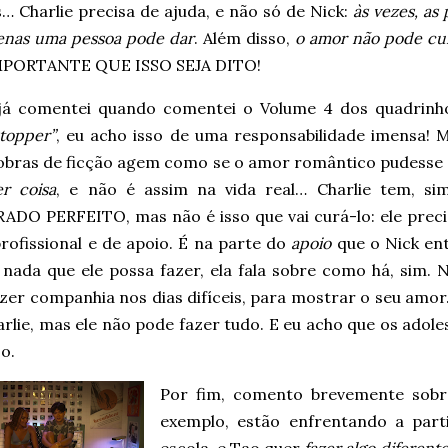
… Charlie precisa de ajuda, e não só de Nick:
às vezes, as
enas uma pessoa pode dar
. Além disso,
o amor não pode cu
PORTANTE QUE ISSO SEJA DITO!
á comentei quando comentei o Volume 4 dos quadrinh
topper”
, eu acho isso de uma responsabilidade imensa! M
 obras de ficção agem como se o amor romântico pudesse
er coisa
, e não é assim na vida real… Charlie tem, si
DO PERFEITO, mas não é isso que vai curá-lo: ele preci
rofissional e de apoio. É na parte do
apoio
que o Nick ent
nada que ele possa fazer, ela fala sobre como há, sim. Ni
azer companhia nos dias difíceis, para mostrar o seu amo
rlie, mas ele não pode fazer tudo. E eu acho que os adol
so.
Por fim, comento brevemente sobre
exemplo, estão enfrentando a part