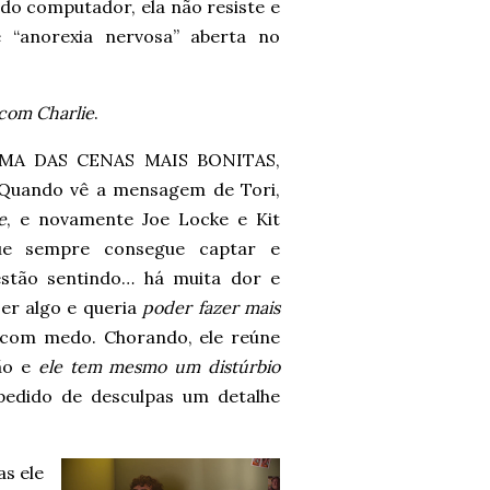
 do computador, ela não resiste e
 “anorexia nervosa” aberta no
com Charlie
.
é UMA DAS CENAS MAIS BONITAS,
 Quando vê a mensagem de Tori,
e
, e novamente Joe Locke e Kit
e sempre consegue captar e
estão sentindo… há muita dor e
er algo e queria
poder fazer mais
 e com medo. Chorando, ele reúne
ão e
ele tem mesmo um distúrbio
 pedido de desculpas um detalhe
as ele