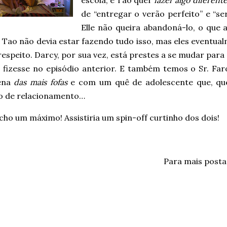
escola, e Tao quer
fazer algo diferente
de “entregar o verão perfeito” e “s
Elle não queira abandoná-lo, o que
 Tao não devia estar fazendo tudo isso, mas eles eventu
respeito. Darcy, por sua vez, está prestes a se mudar par
a fizesse no episódio anterior. E também temos o Sr. Far
ena
das mais fofas
e com um quê de adolescente que, qu
 de relacionamento…
cho um máximo! Assistiria um spin-off curtinho dos dois!
Para mais post