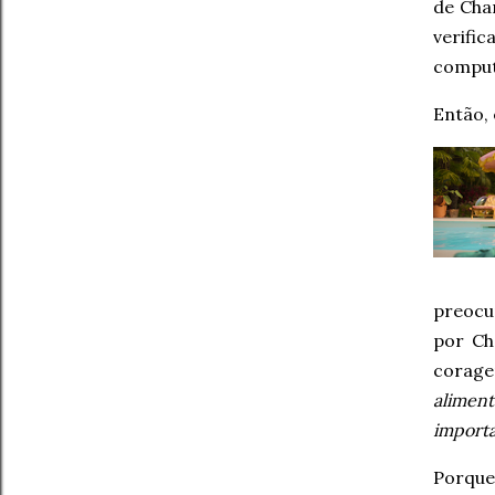
de Char
verifi
comput
Então,
preocu
por Ch
corage
aliment
importa
Porque,