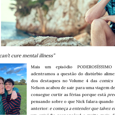
can’t cure mental illness”
Mais um episódio PODEROSÍSSIM
adentramos a questão do distúrbio alime
dos destaques no Volume 4 das
comics
Nelson acabou de sair para uma viagem d
consegue curtir as férias porque está
pre
pensando sobre o que Nick falara quando 
anterior:
e começa a entender que talvez el