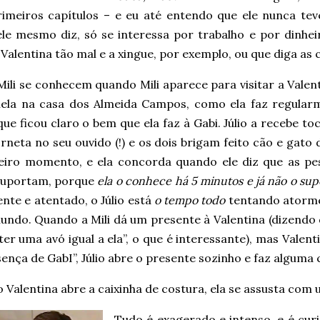
rimeiros capítulos – e eu até entendo que ele nunca tev
le mesmo diz, só se interessa por trabalho e por dinheir
 Valentina tão mal e a xingue, por exemplo, ou que diga as c
 Mili se conhecem quando Mili aparece para visitar a Valen
iela na casa dos Almeida Campos, como ela faz regular
ue ficou claro o bem que ela faz à Gabi. Júlio a recebe t
neta no seu ouvido (!) e os dois brigam feito cão e gato
eiro momento, e ela concorda quando ele diz que as pe
suportam, porque
ela o conhece há 5 minutos e já não o sup
nte e atentado, o Júlio está
o tempo todo
tentando atorm
ndo. Quando a Mili dá um presente à Valentina (dizendo q
ter uma avó igual a ela”, o que é interessante), mas Valen
ença de GabI”, Júlio abre o presente sozinho e faz alguma
Valentina abre a caixinha de costura, ela se assusta com
Tudo é exagerado e intenso, e é cur