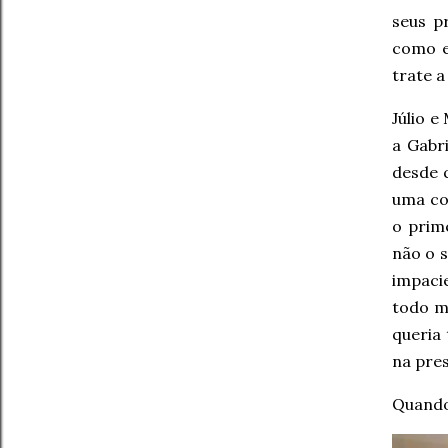
seus p
como e
trate a
Júlio e
a Gabr
desde q
uma cor
o prim
não o 
impacie
todo mu
queria 
na pres
Quando 