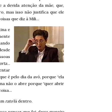
e a devida atenção da mãe, que,
o, mas isso não justifica que ele
oisas que diz à Mili…
tina e
mente
ocando
 desde
ssoas
orta
…
entar
ue é pelo dia da avó, porque “ela
tina não o abre porque “quer abrir
 coisa…
 um
rato
lá dentro.
ioso pensar que foi
dessa maneira