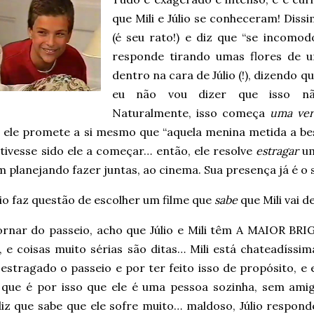
que Mili e Júlio se conheceram! Dissi
(é seu rato!) e diz que “se incomodo
responde tirando umas flores de 
dentro na cara de Júlio (!), dizendo q
eu não vou dizer que isso nã
Naturalmente, isso começa
uma ver
 ele promete a si mesmo que “aquela menina metida a bes
tivesse sido ele a começar… então, ele resolve
estragar
um
 planejando fazer juntas, ao cinema. Sua presença já é o 
io faz questão de escolher um filme que
sabe
que Mili vai d
ornar do passeio, acho que Júlio e Mili têm A MAIOR BRI
 e coisas muito sérias são ditas… Mili está chateadíssim
 estragado o passeio e por ter feito isso de propósito, e
z que é por isso que ele é uma pessoa sozinha, sem amig
diz que sabe que ele sofre muito… maldoso, Júlio respond