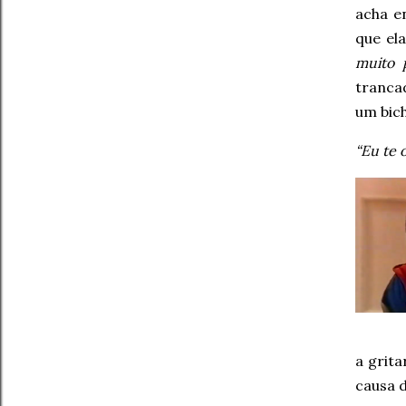
acha e
que el
muito 
tranca
um bich
“Eu te 
a grit
causa 