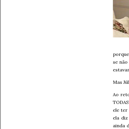
porque
se não 
estavam
Mas Júl
Ao ret
TODAS,
ele ter
ela di
ainda 