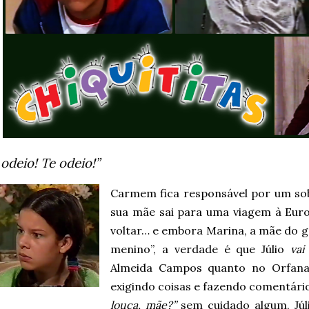
 odeio! Te odeio!”
Carmem fica responsável por um sobr
sua mãe sai para uma viagem à Euro
voltar… e embora Marina, a mãe do g
menino”, a verdade é que Júlio
vai
Almeida Campos quanto no Orfana
exigindo coisas e fazendo comentár
louca, mãe?”
sem cuidado algum, Júl