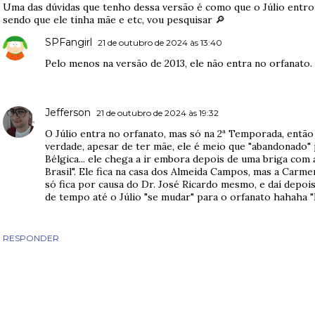
Uma das dúvidas que tenho dessa versão é como que o Júlio entro
sendo que ele tinha mãe e etc, vou pesquisar 🔎
SPFangirl
21 de outubro de 2024 às 13:40
Pelo menos na versão de 2013, ele não entra no orfanato.
Jefferson
21 de outubro de 2024 às 19:32
O Júlio entra no orfanato, mas só na 2ª Temporada, então
verdade, apesar de ter mãe, ele é meio que "abandonado" p
Bélgica... ele chega a ir embora depois de uma briga com a
Brasil". Ele fica na casa dos Almeida Campos, mas a Carme
só fica por causa do Dr. José Ricardo mesmo, e daí depois
de tempo até o Júlio "se mudar" para o orfanato hahaha "
RESPONDER