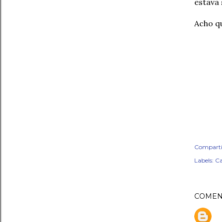
estava
Acho qu
Comparti
Labels:
Ca
COMEN