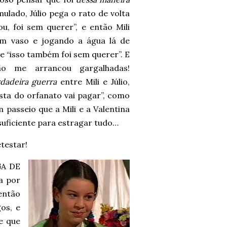
mulado, Júlio pega o rato de volta
u, foi sem querer”, e então Mili
um vaso e jogando a água lá de
ue “isso também foi sem querer”. E
o me arrancou gargalhadas!
dadeira guerra
entre Mili e Júlio,
ta do orfanato vai pagar”, como
 passeio que a Mili e a Valentina
suficiente para estragar tudo…
etestar!
GA DE
a por
 então
os, e
e que