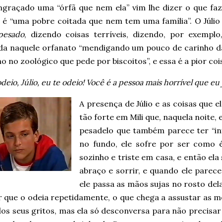
ngraçado uma “órfã que nem ela” vim lhe dizer o que faze
a é “uma pobre coitada que nem tem uma família”. O Júlio
pesado
, dizendo coisas terríveis, dizendo, por exemplo
da naquele orfanato “mendigando um pouco de carinho da
o no zoológico que pede por biscoitos”, e essa é a pior cois
odeio, Júlio, eu te odeio! Você é a pessoa mais horrível que eu
A presença de Júlio e as coisas que 
tão forte em Mili que, naquela noite,
pesadelo que também parece ter “inf
no fundo, ele sofre por ser como é
sozinho e triste em casa, e então ela
abraço e sorrir, e quando ele parece
ele passa as mãos sujas no rosto de
ar que o odeia repetidamente, o que chega a assustar as 
dos seus gritos, mas ela só desconversa para não precisa