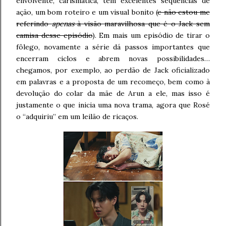
envolvente, carismática, tem excelentes sequências de
ação, um bom roteiro e um visual bonito (
e não estou me
referindo
apenas
à visão maravilhosa que é o Jack sem
camisa desse episódio
). Em mais um episódio de tirar o
fôlego, novamente a série dá passos importantes que
encerram ciclos e abrem novas possibilidades…
chegamos, por exemplo, ao perdão de Jack oficializado
em palavras e a proposta de um recomeço, bem como à
devolução do colar da mãe de Arun a ele, mas isso é
justamente o que inicia uma nova trama, agora que Rosé
o “adquiriu” em um leilão de ricaços.