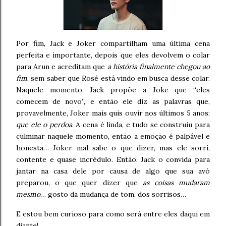
Por fim, Jack e Joker compartilham uma última cena
perfeita e importante, depois que eles devolvem o colar
para Arun e acreditam que
a história finalmente chegou ao
fim
, sem saber que Rosé está vindo em busca desse colar.
Naquele momento, Jack propõe a Joke que “eles
comecem de novo”, e então ele diz as palavras que,
provavelmente, Joker mais quis ouvir nos últimos 5 anos:
que ele o perdoa
. A cena é linda, e tudo se construiu para
culminar naquele momento, então a emoção é palpável e
honesta… Joker mal sabe o que dizer, mas ele sorri,
contente e quase incrédulo. Então, Jack o convida para
jantar na casa dele por causa de algo que sua avó
preparou, o que quer dizer que
as coisas mudaram
mesmo
… gosto da mudança de tom, dos sorrisos…
E estou bem curioso para como será entre eles daqui em
diante!