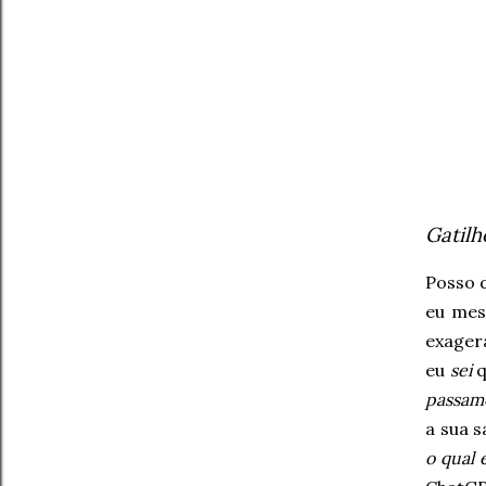
Gatilh
Posso 
eu mes
exager
eu
sei
q
passamo
a sua s
o qual