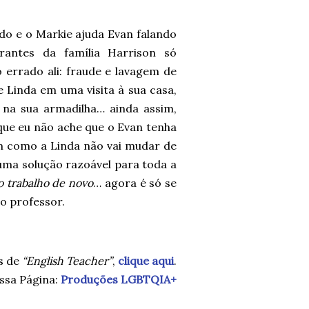
do e o Markie ajuda Evan falando
antes da família Harrison só
 errado ali: fraude e lavagem de
e Linda em uma visita à sua casa,
 na sua armadilha… ainda assim,
que eu não ache que o Evan tenha
uém como a Linda não vai mudar de
 uma solução razoável para toda a
o trabalho de novo
… agora é só se
do professor.
s de
“English Teacher”
,
clique aqui
.
ssa Página:
Produções LGBTQIA+