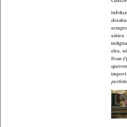
ChatGP
Infeliz
desaba
sempre
sátira
indign
eles, 
Evan (!
querem
import
perfeit