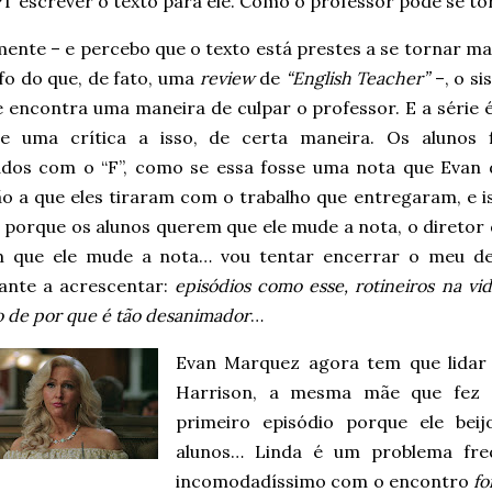
T escrever o texto para ele. Como o professor pode se to
mente – e percebo que o texto está prestes a se tornar m
fo do que, de fato, uma
review
de
“English Teacher”
–, o si
 encontra uma maneira de culpar o professor. E a série 
 e uma crítica a isso, de certa maneira. Os alunos 
ados com o “F”, como se essa fosse uma nota que Evan 
não a que eles tiraram com o trabalho que entregaram, e 
) porque os alunos querem que ele mude a nota, o diretor 
 que ele mude a nota… vou tentar encerrar o meu des
ante a acrescentar:
episódios como esse, rotineiros na vi
o de por que é tão desanimador
…
Evan Marquez agora tem que lida
Harrison, a mesma mãe que fez a
primeiro episódio porque ele be
alunos… Linda é um problema freq
incomodadíssimo com o encontro
fo