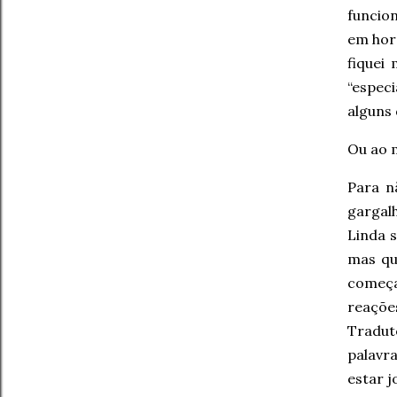
funcio
em hor
fiquei
“espec
alguns
Ou ao m
Para n
gargal
Linda s
mas qu
começ
reaçõe
Tradut
palavr
estar 