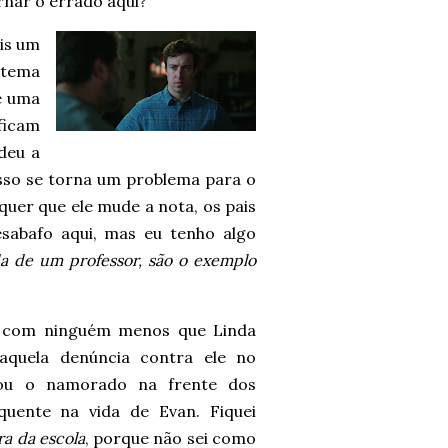
rnar o errado aqui?
ais um
stema
é uma
ficam
deu a
isso se torna um problema para o
quer que ele mude a nota, os pais
abafo aqui, mas eu tenho algo
da de um professor, são o exemplo
r com ninguém menos que Linda
quela denúncia contra ele no
ijou o namorado na frente dos
uente na vida de Evan. Fiquei
ra da escola
, porque não sei como