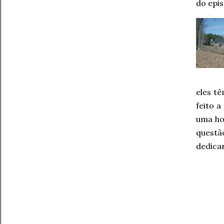
do epis
eles t
feito a
uma ho
questã
dedicar