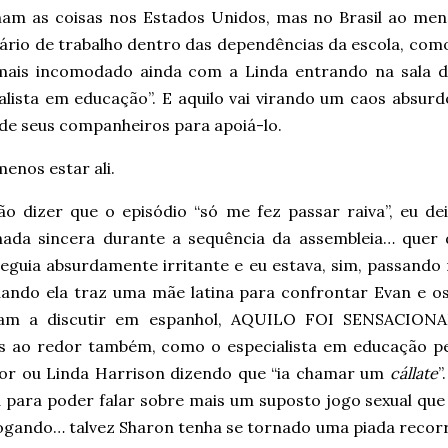
nam as coisas nos Estados Unidos, mas no Brasil ao me
ário de trabalho dentro das dependências da escola, como
 mais incomodado ainda com a Linda entrando na sala d
ialista em educação”. E aquilo vai virando um caos absu
 de seus companheiros para apoiá-lo.
enos estar ali.
ão dizer que o episódio “só me fez passar raiva”, eu de
hada sincera durante a sequência da assembleia… quer d
eguia absurdamente irritante e eu estava, sim, passando 
ando ela traz uma mãe latina para confrontar Evan e os
am a discutir em espanhol, AQUILO FOI SENSACIONA
s ao redor também, como o especialista em educação ped
or ou Linda Harrison dizendo que “ia chamar um
cállate
”
a para poder falar sobre mais um suposto jogo sexual que
jogando… talvez Sharon tenha se tornado uma piada reco