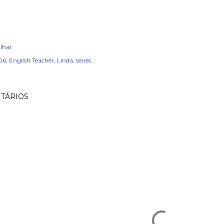
lhar
06
English Teacher
Linda
séries
TÁRIOS