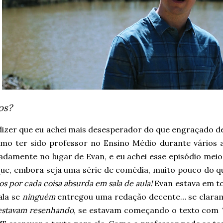
os?
dizer que eu achei mais desesperador do que engraçado de
mo ter sido professor no Ensino Médio durante vários 
adamente no lugar de Evan, e eu achei esse episódio mei
ue, embora seja uma série de comédia, muito pouco do que 
s por cada coisa absurda em sala de aula!
Evan estava em tod
ala se
ninguém
entregou uma redação decente… se clara
 estavam resenhando
, se estavam começando o texto com