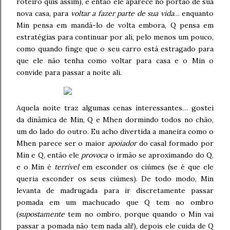
roteiro quis assim), e então ele aparece no portão de sua
nova casa, para
voltar a fazer parte de sua vida
… enquanto
Min pensa em mandá-lo de volta embora, Q pensa em
estratégias para continuar por ali, pelo menos um pouco,
como quando finge que o seu carro está estragado para
que ele não tenha como voltar para casa e o Min o
convide para passar a noite ali.
Aquela noite traz algumas cenas interessantes… gostei
da dinâmica de Min, Q e Mhen dormindo todos no chão,
um do lado do outro. Eu acho divertida a maneira como o
Mhen parece ser o maior
apoiador
do casal formado por
Min e Q, então ele
provoca
o irmão se aproximando do Q,
e o Min é
terrível
em esconder os ciúmes (se é que ele
queria esconder os seus ciúmes). De todo modo, Min
levanta de madrugada para ir discretamente passar
pomada em um machucado que Q tem no ombro
(
supostamente
tem no ombro, porque quando o Min vai
passar a pomada não tem nada ali!), depois ele cuida de Q