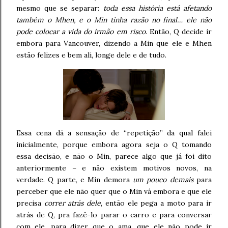
mesmo que se separar:
toda essa história está afetando
também o Mhen, e o Min tinha razão no final… ele não
pode colocar a vida do irmão em risco
. Então, Q decide ir
embora para Vancouver, dizendo a Min que ele e Mhen
estão felizes e bem ali, longe dele e de tudo.
Essa cena dá a sensação de “repetição” da qual falei
inicialmente, porque embora agora seja o Q tomando
essa decisão, e não o Min, parece algo que já foi dito
anteriormente – e não existem motivos novos, na
verdade. Q parte, e Min demora
um pouco demais
para
perceber que ele não quer que o Min vá embora e que ele
precisa
correr atrás dele
, então ele pega a moto para ir
atrás de Q, pra fazê-lo parar o carro e para conversar
com ele, para dizer que o ama, que ele não pode ir