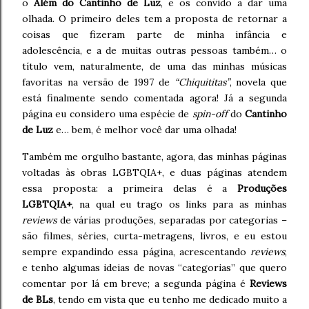
o
Além do Cantinho de Luz
, e os convido a dar uma
olhada. O primeiro deles tem a proposta de retornar a
coisas que fizeram parte de minha infância e
adolescência, e a de muitas outras pessoas também… o
título vem, naturalmente, de uma das minhas músicas
favoritas na versão de 1997 de
“Chiquititas”
, novela que
está finalmente sendo comentada agora! Já a segunda
página eu considero uma espécie de
spin-off
do
Cantinho
de Luz
e… bem, é melhor você dar uma olhada!
Também me orgulho bastante, agora, das minhas páginas
voltadas às obras LGBTQIA+, e duas páginas atendem
essa proposta: a primeira delas é a
Produções
LGBTQIA+
, na qual eu trago os links para as minhas
reviews
de várias produções, separadas por categorias –
são filmes, séries, curta-metragens, livros, e eu estou
sempre expandindo essa página, acrescentando
reviews
,
e tenho algumas ideias de novas “categorias” que quero
comentar por lá em breve; a segunda página é
Reviews
de BLs
, tendo em vista que eu tenho me dedicado muito a