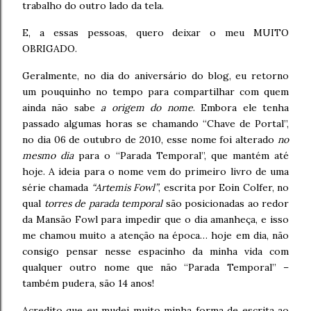
trabalho do outro lado da tela.
E, a essas pessoas, quero deixar o meu MUITO
OBRIGADO.
Geralmente, no dia do aniversário do blog, eu retorno
um pouquinho no tempo para compartilhar com quem
ainda não sabe
a origem do nome
. Embora ele tenha
passado algumas horas se chamando “Chave de Portal”,
no dia 06 de outubro de 2010, esse nome foi alterado
no
mesmo dia
para o “Parada Temporal”, que mantém até
hoje. A ideia para o nome vem do primeiro livro de uma
série chamada
“Artemis Fowl”
, escrita por Eoin Colfer, no
qual
torres de parada temporal
são posicionadas ao redor
da Mansão Fowl para impedir que o dia amanheça, e isso
me chamou muito a atenção na época… hoje em dia, não
consigo pensar nesse espacinho da minha vida com
qualquer outro nome que não “Parada Temporal” –
também pudera, são 14 anos!
Acredito que eu mudei muito minha forma de escrita ao