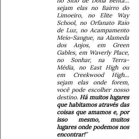
no Sítio de Dona Benta…
sejam elas no Bairro do
Limoeiro, no Elite Way
School, no Orfanato Raio
de Luz, no Acampamento
Meio-Sangue, na Alameda
dos Anjos, em Green
Gables, em Waverly Place,
no Sonhar, na Terra-
Média, no East High ou
em Creekwood High…
sejam elas onde forem,
você pode escolher nosso
destino.
Há muitos lugares
que habitamos através das
coisas que amamos e, por
isso mesmo, muitos
lugares onde podemos nos
encontrar!
”