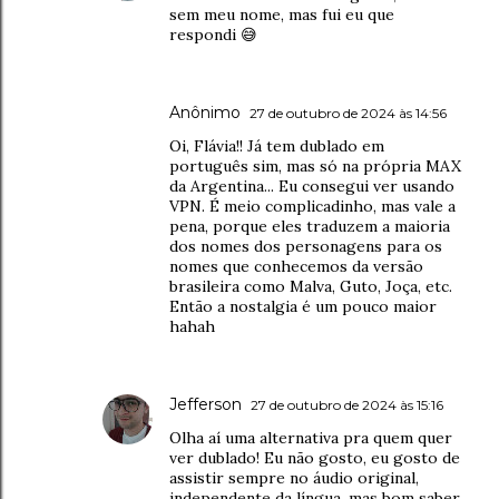
sem meu nome, mas fui eu que
respondi 😅
Anônimo
27 de outubro de 2024 às 14:56
Oi, Flávia!! Já tem dublado em
português sim, mas só na própria MAX
da Argentina... Eu consegui ver usando
VPN. É meio complicadinho, mas vale a
pena, porque eles traduzem a maioria
dos nomes dos personagens para os
nomes que conhecemos da versão
brasileira como Malva, Guto, Joça, etc.
Então a nostalgia é um pouco maior
hahah
Jefferson
27 de outubro de 2024 às 15:16
Olha aí uma alternativa pra quem quer
ver dublado! Eu não gosto, eu gosto de
assistir sempre no áudio original,
independente da língua, mas bom saber