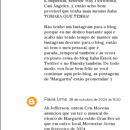
(Chiquititas, Rebelde Way, Floricienta,
Casi Ángeles...), então acho bem
provável que tenha mais mesmo haha
TOMARA QUE TENHA!
Não tenho um Instagram para o blog,
porque eu me dedico bastante aqui e
acabo não tendo tempo de manter um
Instagram decente para o blog, então
só tem o meu pessoal, que é
parada_temporal também e às vezes
eu posto coisa do blog haha Estou no
Twitter e no Bluesky também. De todo
modo, vou ficar bem feliz se você
continuar aqui pelo blog, as postagens
de "Margarita" estão prometidas! :)
Flavia Lima
28 de outubro de 2024 às 15:50
Ah Jefferson, ontem Cris Morena
anunciou que vai ter o musical do
elenco de Margarita estilo Gran Rex só
que em outro local, Moviestar Arena
em fevereiro de 2024