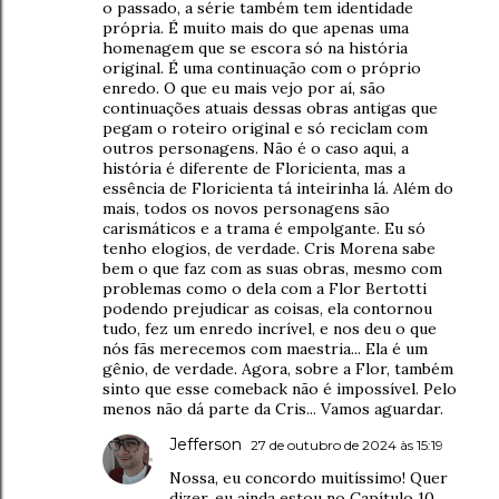
o passado, a série também tem identidade
própria. É muito mais do que apenas uma
homenagem que se escora só na história
original. É uma continuação com o próprio
enredo. O que eu mais vejo por aí, são
continuações atuais dessas obras antigas que
pegam o roteiro original e só reciclam com
outros personagens. Não é o caso aqui, a
história é diferente de Floricienta, mas a
essência de Floricienta tá inteirinha lá. Além do
mais, todos os novos personagens são
carismáticos e a trama é empolgante. Eu só
tenho elogios, de verdade. Cris Morena sabe
bem o que faz com as suas obras, mesmo com
problemas como o dela com a Flor Bertotti
podendo prejudicar as coisas, ela contornou
tudo, fez um enredo incrível, e nos deu o que
nós fãs merecemos com maestria... Ela é um
gênio, de verdade. Agora, sobre a Flor, também
sinto que esse comeback não é impossível. Pelo
menos não dá parte da Cris... Vamos aguardar.
Jefferson
27 de outubro de 2024 às 15:19
Nossa, eu concordo muitíssimo! Quer
dizer, eu ainda estou no Capítulo 10,