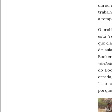
durou 
trabal
a temp
O probl
está “r
que ela
de aul
Booker
verdade
do Boo
errada
“isso n
porque 