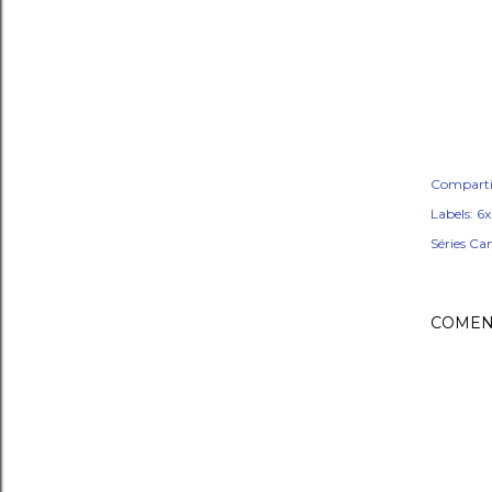
Comparti
Labels:
6
Séries Ca
COMEN