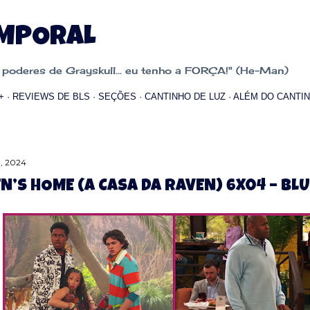
Pular para o conteúdo principal
EMPORAL
oderes de Grayskull... eu tenho a FORÇA!" (He-Man)
+
REVIEWS DE BLS
SEÇÕES
CANTINHO DE LUZ
ALÉM DO CANTIN
, 2024
N’S HOME (A CASA DA RAVEN) 6X04 – BL