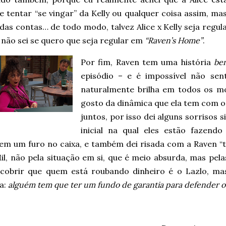
e tentar “se vingar” da Kelly ou qualquer coisa assim, ma
das contas… de todo modo, talvez Alice x Kelly seja regul
não sei se quero que seja regular em
“Raven’s Home”
.
Por fim, Raven tem uma história
be
episódio – e é impossível não sent
naturalmente brilha em todos os 
gosto da dinâmica que ela tem com o
juntos, por isso dei alguns sorrisos 
inicial na qual eles estão fazend
em um furo no caixa, e também dei risada com a Raven “te
il, não pela situação em si, que é meio absurda, mas pel
scobrir que quem está roubando dinheiro é o Lazlo, ma
a:
alguém tem que ter um fundo de garantia para defender os