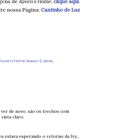
agens de
Raven’s Home
,
clique aqui
.
ite nossa Página:
Cantinho de Luz
Raven's Home Season 6
séries
 ver de novo, são os trechos com
vista claro.
u estava esperando o retorno da Ivy...