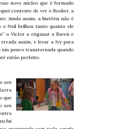
 esse novo núcleo que é formado
fiquei contente de ver o Booker, a
e. Ainda assim, a história não é
o Neil brilhou tanto quanto ele
o” o Victor a enganar a Raven e
rrada assim, e levar a Ivy para
fica um pouco transtornada quando
até então perfeito.
o seu
izera
to que
o seu
ontra
eu fui
tava
exagerando
com toda aquela