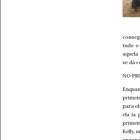
conseg
tudo o
aquela 
se dá c
NO PRI
Enquan
primei
para el
ela ia
primei
Kelly, 
engana