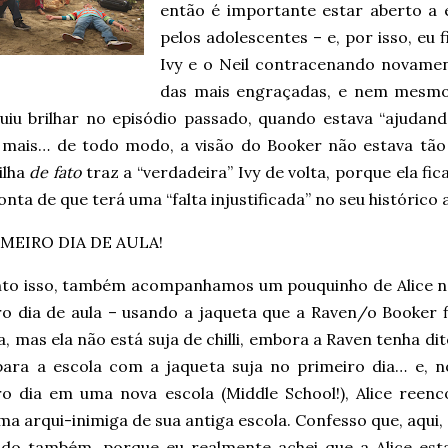
então é importante estar aberto a
pelos adolescentes – e, por isso, eu 
Ivy e o Neil contracenando novament
das mais engraçadas, e nem mesmo 
uiu brilhar no episódio passado, quando estava “ajudand
 mais… de todo modo, a visão do Booker não estava tão e
ilha
de fato
traz a “verdadeira” Ivy de volta, porque ela 
onta de que terá uma “falta injustificada” no seu histórico 
MEIRO DIA DE AULA!
to isso, também acompanhamos um pouquinho de Alice n
ro dia de aula – usando a jaqueta que a Raven/o Booker f
a, mas ela não está suja de chilli, embora a Raven tenha di
 para a escola com a jaqueta suja no primeiro dia… e, n
ro dia em uma nova escola (Middle School!), Alice reenc
uma arqui-inimiga de sua antiga escola. Confesso que, aqui, 
do também, porque eu realmente achei que a Alice es