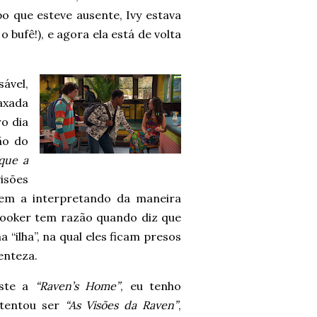
o que esteve ausente, Ivy estava
bufê!), e agora ela está de volta
ável,
axada
ro dia
ão do
 que a
visões
vem a interpretando da maneira
Booker tem razão quando diz que
 “ilha”, na qual eles ficam presos
enteza.
iste a
“Raven’s Home”
, eu tenho
 tentou ser
“As Visões da Raven”
,