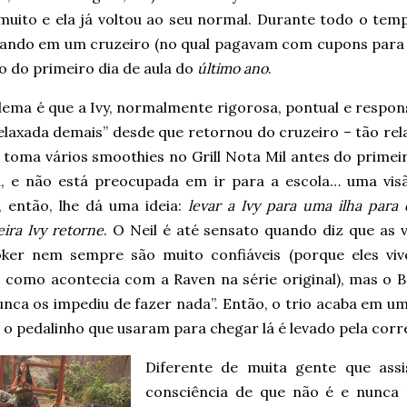
muito e ela já voltou ao seu normal. Durante todo o temp
hando em um cruzeiro (no qual pagavam com cupons para o 
o do primeiro dia de aula do
último ano
.
ema é que a Ivy, normalmente rigorosa, pontual e respons
elaxada demais” desde que retornou do cruzeiro – tão rel
 toma vários smoothies no Grill Nota Mil antes do primei
a, e não está preocupada em ir para a escola… uma vis
, então, lhe dá uma ideia:
levar a Ivy para uma ilha para
ira Ivy retorne
. O Neil é até sensato quando diz que as 
ker nem sempre são muito confiáveis (porque eles vi
, como acontecia com a Raven na série original), mas o 
unca os impediu de fazer nada”. Então, o trio acaba em uma
o pedalinho que usaram para chegar lá é levado pela corr
Diferente de muita gente que ass
consciência de que não é e nunca