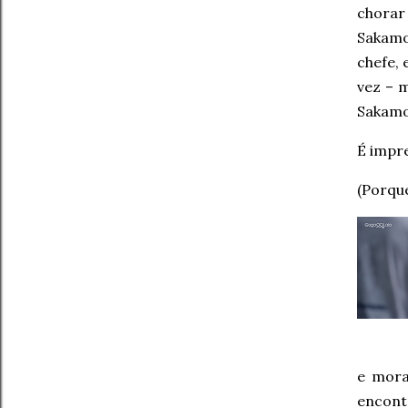
chorar
Sakamo
chefe, 
vez – 
Sakamo
É impre
(Porqu
e morav
encont