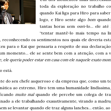
toda da exploração no trabalho c
quando Kai liga para Hiro para saber
logo, e Hiro sente algo
bom
quando 
tantas horas sem ouvi-lo… ele até
“tentar mantê-lo mais tempo na lin
, reconhecendo os sentimentos nos quais ele deveria es
eu para o Kai que pensaria a respeito de sua declaração
um momento… ele se sente bem com a atenção, com a v
, ele queria poder estar em casa com ele naquele exato mo
o está.
nte do seu chefe asqueroso e da empresa que, como um to
mática ao extremo, Hiro tem uma humanidade lindíssima, 
ficando
muito mal
quando ele percebe um colega de tra
inado a ele trabalhando exaustivamente, virando a madru
em se levantar quando ele traz alguns lanches… então, ao