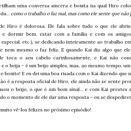
tilham uma conversa sincera e bonita na qual Hiro col
oda…
como o trabalho o faz mal, mas como ele sente que não 
 de Hiro é dolorosa. Ele fala sobre tudo o que ele abri
 e dormir bem, estar com a família e com os amigos
especial, etc.), se dedicando inteiramente ao trabalho e
ue nem mesmo o faz feliz. E quando Kai diz algo que ele
ele toca o seu cabelo carinhosamente, e Kai não con
r e o beija – é um beijo simples, mas, ao mesmo tempo, um
e bonito! E eu dei uma boa risada com o Kai dizendo que nã
ão é a resposta oficial de Hiro, ele ainda não se sente pr
usou o beijo, o que é um bom sinal… e com Kai prestes a 
do o momento de ele dar uma resposta – ou se despedire
uito vê-los felizes no próximo episódio!