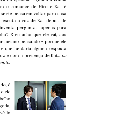
om o romance de Hiro e Kai, é
 se ele pensa em voltar para casa
escuta a voz de Kai, depois de
 inventa perguntas, apenas para
ha”. E eu acho que ele vai, aos
tar mesmo pensando – porque ele
 e que lhe daria alguma resposta
oz e com a presença de Kai…
na
mento
.
do, é
e ele
balho
gada,
 vê-lo