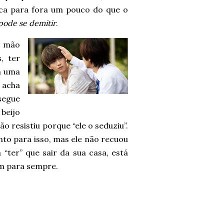
oca para fora um pouco do que o
pode se demitir
.
u mão
, ter
m uma
 acha
segue
 beijo
o resistiu porque “ele o seduziu”.
onto para isso, mas ele não recuou
“ter” que sair da sua casa, está
m para sempre.