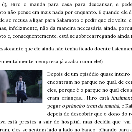
 (!), Hiro o manda para casa para descansar, e ped
to não pense em mais nada por enquanto. E quando ele é 
ele se recusa a ligar para Sakamoto e pedir que ele volte,
mas, infelizmente, não da maneira necessária ainda, porq
to e, consequentemente, está se sobrecarregando ainda 
ssionante que ele ainda não tenha ficado doente fisicame
e mentalmente a empresa já acabou com ele!)
Depois de um episódio quase inteiro 
encontram no parque no qual, de ce
eles, porque é o parque no qual eles
eram crianças… Hiro está
finalmen
pegar
o primeiro trem da manhã
, e K
depois de descobrir que o dono do re
a está prestes a sair do hospital, mas decidiu que “vai 
ram, eles se sentam lado a lado no banco, olhando para o