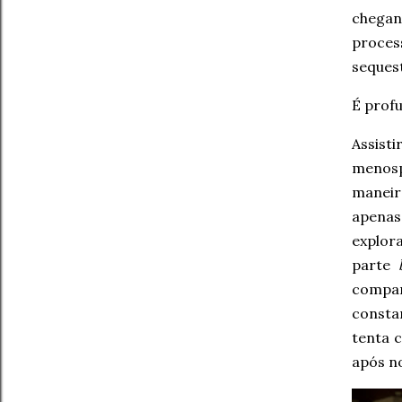
chegan
proces
sequest
É prof
Assist
menos
maneir
apenas
explor
parte
compar
consta
tenta 
após n