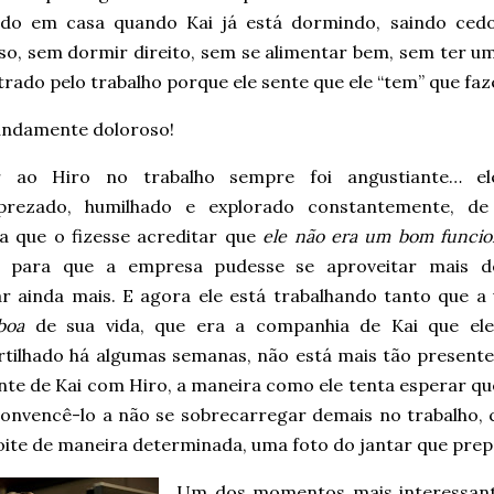
do em casa quando Kai já está dormindo, saindo cedo
so, sem dormir direito, sem se alimentar bem, sem ter um
rado pelo trabalho porque ele sente que ele “tem” que faze
undamente doloroso!
ir ao Hiro no trabalho sempre foi angustiante… el
prezado, humilhado e explorado constantemente, d
a que o fizesse acreditar que
ele não era um bom funcio
 para que a empresa pudesse se aproveitar mais d
ar ainda mais. E agora ele está trabalhando tanto que a 
boa
de sua vida, que era a companhia de Kai que el
tilhado há algumas semanas, não está mais tão presente
nte de Kai com Hiro, a maneira como ele tenta esperar qu
convencê-lo a não se sobrecarregar demais no trabalho, 
oite de maneira determinada, uma foto do jantar que prep
Um dos momentos mais interessante