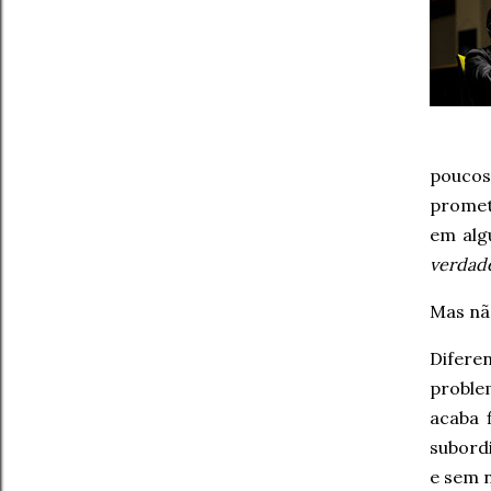
poucos
promet
em alg
verdade
Mas nã
Difere
proble
acaba 
subord
e sem n