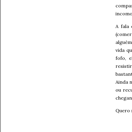
compar
incom
A fala
(comer
alguém 
vida q
fofo, 
resisti
bastant
Ainda n
ou rec
chegan
Quero m