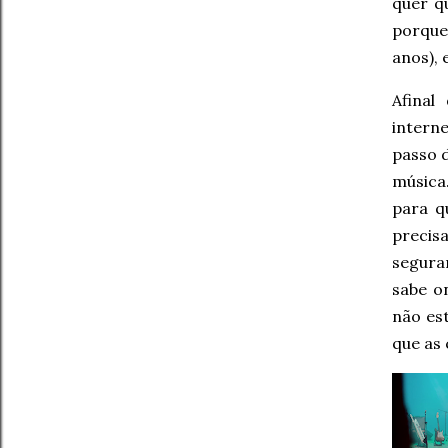
quer q
porque
anos), 
Afinal
intern
passo d
música
para q
preci
segura
sabe o
não es
que as