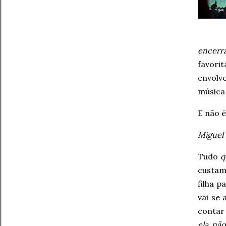
encerra
favori
envolve
música 
E não é
Miguel
Tudo
q
custam 
filha p
vai se 
contar
ela nã