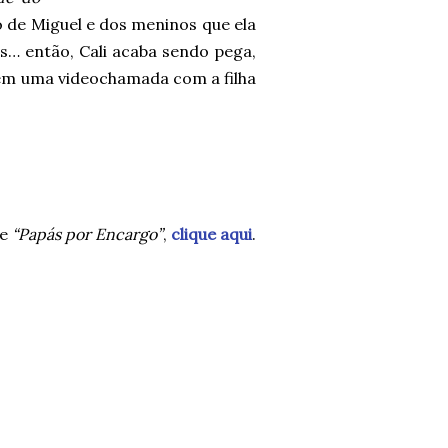
o de Miguel e dos meninos que ela
s… então, Cali acaba sendo pega,
a em uma videochamada com a filha
de
“Papás por Encargo”
,
clique aqui
.