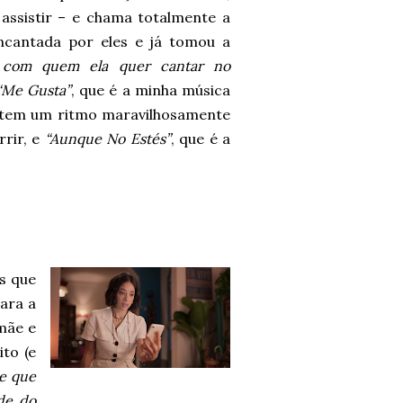
assistir – e chama totalmente a
ncantada por eles e já tomou a
 com quem ela quer cantar no
“Me Gusta”
, que é a minha música
 tem um ritmo maravilhosamente
rrir, e
“Aunque No Estés”
, que é a
s que
para a
 mãe e
ito (e
e que
de do