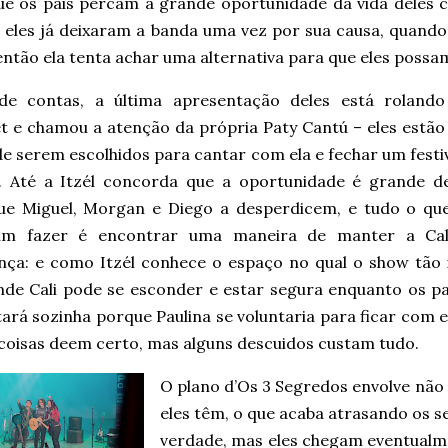
ue os pais percam a grande oportunidade da vida deles c
 eles já deixaram a banda uma vez por sua causa, quando
então ela tenta achar uma alternativa para que eles poss
 de contas, a última apresentação deles está rolando
et e chamou a atenção da própria Paty Cantú – eles estão
e serem escolhidos para cantar com ela e fechar um festi
. Até a Itzél concorda que a oportunidade é grande d
ue Miguel, Morgan e Diego a desperdicem, e tudo o que
sam fazer é encontrar uma maneira de manter a Ca
nça: e como Itzél conhece o espaço no qual o show tão i
nde Cali pode se esconder e estar segura enquanto os pa
tará sozinha porque Paulina se voluntaria para ficar com
 coisas deem certo, mas alguns descuidos custam tudo.
O plano d’Os 3 Segredos envolve não
eles têm, o que acaba atrasando os 
verdade, mas eles chegam eventualm