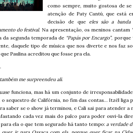
como sempre, muito gostosa de se 
atenção de Paty Cantú, que está e
decisão de que
eles são a banda
mento do festival
. Na apresentação, os meninos cantam
ta da segunda temporada de
“Papás por Encargo”
, porque
nte, daquele tipo de música que nos diverte e nos faz so
que Paulina acreditou que fosse pra ela.
.
 também me surpreendeu ali
.
uase
funciona, mas há um conjunto de irresponsabilidade
o sequestro de Califórnia, no fim das contas… Itzél liga 
ara saber se o show já terminou, e Cali sai para atender a
afastando cada vez mais do palco para poder ouvi-la dire
 para ela o que tem segurado há tanto tempo:
a verdade d
o quer ir para Oaxaca com ela, porque quer ficar na Cida