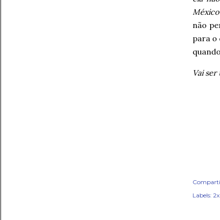
México
não pe
para o
quando
Vai ser
Comparti
Labels:
2